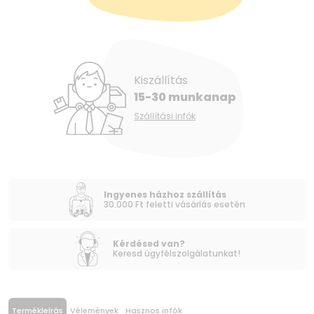
Kiszállítás
15-30 munkanap
Szállítási infók
Ingyenes házhoz szállítás
30.000 Ft feletti vásárlás esetén
Kérdésed van?
Keresd ügyfélszolgálatunkat!
Termékleírás
Vélemények
Hasznos infók