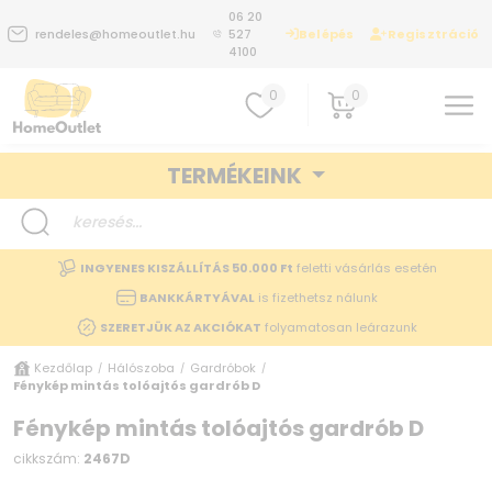
06 20
Belépés
Regisztráció
rendeles@homeoutlet.hu
527
4100
0
0
TERMÉKEINK
INGYENES KISZÁLLÍTÁS 50.000 Ft
feletti vásárlás esetén
BANKKÁRTYÁVAL
is fizethetsz nálunk
SZERETJÜK AZ AKCIÓKAT
folyamatosan leárazunk
Kezdőlap
Hálószoba
Gardróbok
/
/
/
Fénykép mintás tolóajtós gardrób D
Fénykép mintás tolóajtós gardrób D
cikkszám:
2467D