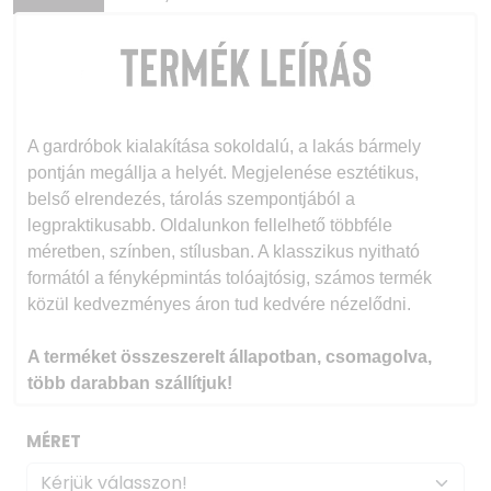
A gardróbok kialakítása sokoldalú, a lakás bármely
pontján megállja a helyét. Megjelenése esztétikus,
belső elrendezés
, tárolás szempontjából a
legpraktikusabb. Oldalunkon fellelhető többféle
méretben, színben, stílusban. A klasszikus nyitható
formától a fényképmintás tolóajtósig, számos termék
közül kedvezményes áron tud kedvére nézelődni.
A terméket összeszerelt állapotban, csomagolva,
több darabban szállítjuk!
A fénykép mintás gardrób e
gyéb adatai:
MÉRET
Front:
18 mm-es két oldalt laminált faforgácslap
ragasztott