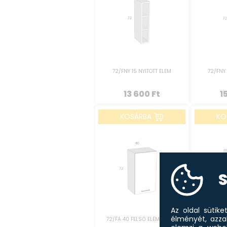
72/FNY 15 NYITOTT ELEM
72/FNY
13 600
Ft
1
KOSÁRBA
KO
S
Az oldal sütik
élményét, azza
72/FA 40 FELSŐ ELEM BALOS
72/FA 40 