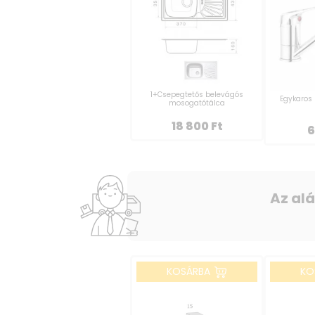
1+Csepegtetős belevágós
Egykaros 
mosogatótálca
18 800
Ft
6
Az al
KOSÁRBA
KO