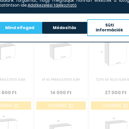
dalunk forgalmát, hogy megtudjuk honnan érkeztek a látoga
attintson ide:
Adatkezelési tájékoztató
3 600
Ft
24 400
Ft
24 400
Ft
SÁRBA
KOSÁRBA
KOSÁRBA
Süti
Mind elfogad
Módosítás
információk
ÁRAELSZÍVÓS ELEM
EF 60 PÁRAELSZÍVÓS ELEM
72/FA 60 FELSŐ ELEM 
3 600
Ft
14 000
Ft
27 000
Ft
SÁRBA
KOSÁRBA
KOSÁRBA