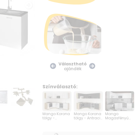
Választható
ajándék
Színválasztó:
Mango Korona
Mango Korona
Mango
tölgy -
tölgy - Antracit
Magasfényű
Magasfényű
sarok
fehér sarok
fehér sarok
konyhabútor
konyhabútor
konyhabútor
180 cm x 270
180 cm x 270
180 cm x 270
cm
cm