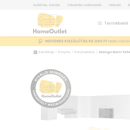
Szállítás, fizetés
Vásárlási tudnivalók
Hírlevél
R
Termékeink
INGYENES KISZÁLLÍTÁS 50.000 Ft
feletti vásár
Kezdőlap
Konyha
Konyhabútor
Mango Matt fehé
/
/
/