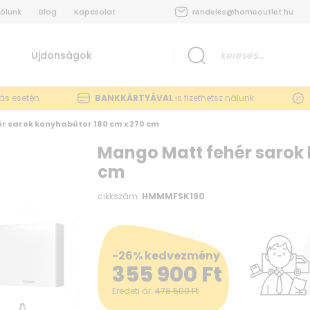
ólunk
Blog
Kapcsolat
rendeles@homeoutlet.hu
Újdonságok
lás esetén
BANKKÁRTYÁVAL
is fizethetsz nálunk
r sarok konyhabútor 180 cm x 270 cm
Mango Matt fehér sarok 
cm
cikkszám:
HMMMFSK190
-26% kedvezmény
355 900
Ft
Eredeti ár:
478 500
Ft