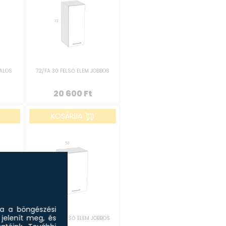
BALOS
72/FA 30 FELSŐ ELEM JOBBOS
20 600
Ft
KOSÁRBA
sa a böngészési
jelenít meg, és
BALOS
72/FA 50 FELSŐ ELEM JOBBOS