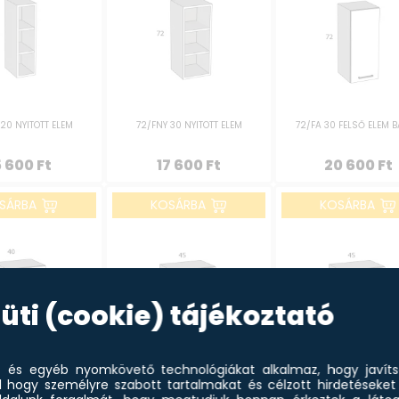
 20 NYITOTT ELEM
72/FNY 30 NYITOTT ELEM
72/FA 30 FELSŐ ELEM 
5 600
Ft
17 600
Ft
20 600
Ft
SÁRBA
KOSÁRBA
KOSÁRBA
üti (cookie) tájékoztató
et és egyéb nyomkövető technológiákat alkalmaz, hogy javít
l hogy személyre szabott tartalmakat és célzott hirdetéseket 
FELSŐ ELEM JOBBOS
72/FA 45 FELSŐ ELEM JOBBOS
72/FA 45 FELSŐ ELEM 