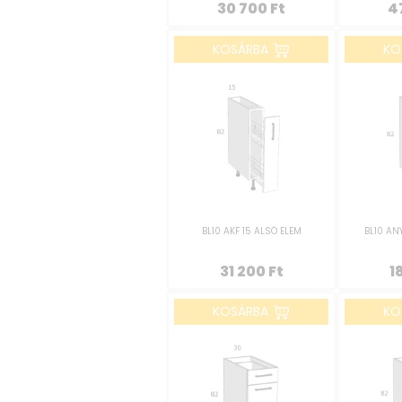
30 700
Ft
4
KOSÁRBA
KO
BL10 AKF 15 ALSÓ ELEM
BL10 AN
31 200
Ft
1
KOSÁRBA
KO