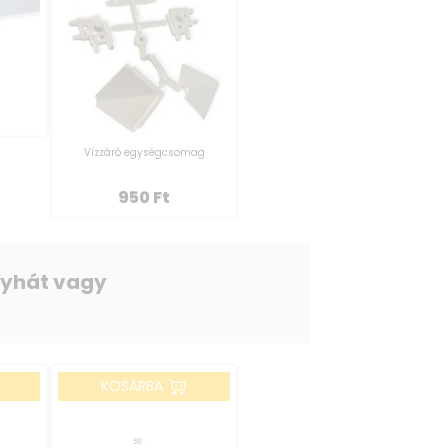
Vízzáró egységcsomag
950
Ft
onyhát vagy
KOSÁRBA