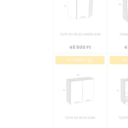
72/FS 60 FELSŐ SAROK ELEM
F2AM 
45 500
Ft
4
KOSÁRBA
KO
72/FA 80 FELSŐ ELEM
72/FFÜ