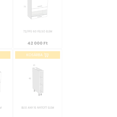
m
72/FFÜ 60 FELSŐ ELEM
42 000
Ft
KOSÁRBA
EM
BL10 ANY 15 NYITOTT ELEM