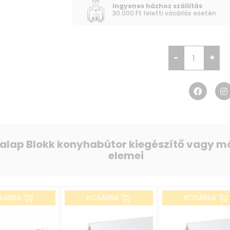
Ingyenes házhoz szállítás
cm
30.000 Ft feletti vásárlás esetén
-
+
 alap Blokk konyhabútor kiegészítő vagy m
elemei
SÁRBA
KOSÁRBA
KOSÁRBA