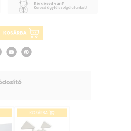
Kérdésed van?
Keresd ügyfélszolgálatunkat!
KOSÁRBA
ódosító
KOSÁRBA