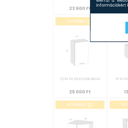
elemzi a webol
információkért k
23 600
Ft
2
KOSÁRBA
KO
72/FA 50 FELSŐ ELEM BALOS
EF 50 P
25 000
Ft
1
KOSÁRBA
KO