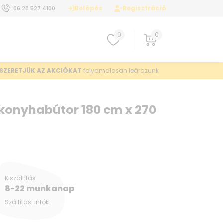
Belépés
Regisztráció
06 20 527 4100
0
0
SZERETJÜK AZ AKCIÓKAT
folyamatosan leárazunk
konyhabútor 180 cm x 270
Kiszállítás
8-22 munkanap
Szállítási infók