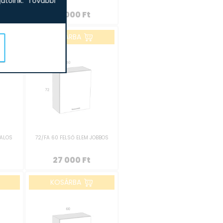
tóink.
További
25 000
Ft
KOSÁRBA
BALOS
72/FA 60 FELSŐ ELEM JOBBOS
27 000
Ft
KOSÁRBA