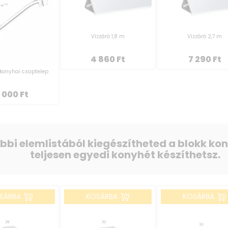
Vízzáró 1,8 m
Vízzáró 2,7 m
4 860
Ft
7 290
Ft
konyhai csaptelep
 000
Ft
ábbi elemlistából kiegészítheted a blokk k
teljesen egyedi konyhét készíthetsz.
SÁRBA
KOSÁRBA
KOSÁRBA