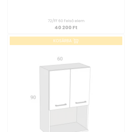
72/FF 60 Felső elem
40 200
Ft
KOSÁRBA