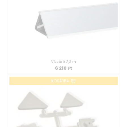
Vízzáró 2,3 m
6 210
Ft
KOSÁRBA