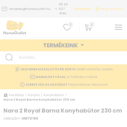
06 20
Belépés
Regisztráció
rendeles@homeoutlet.hu
527
4100
0
0
TERMÉKEINK
INGYENES KISZÁLLÍTÁS 50.000 Ft
feletti vásárlás esetén
BANKKÁRTYÁVAL
is fizethetsz nálunk
SZERETJÜK AZ AKCIÓKAT
folyamatosan leárazunk
Kezdőlap
Konyha
Konyhabútor
/
/
/
Nara 2 Royal Barna Konyhabútor 230 cm
Nara 2 Royal Barna Konyhabútor 230 cm
cikkszám:
HM70165