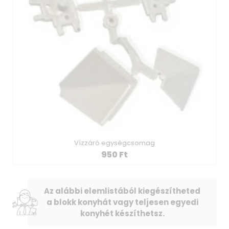
Vízzáró egységcsomag
950
Ft
Az alábbi elemlistából kiegészítheted
a blokk konyhát vagy teljesen egyedi
konyhét készíthetsz.