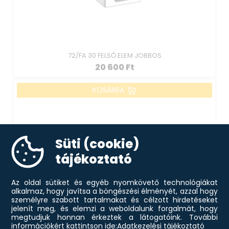
72/FA 30 FELSŐ ELEM JOBBOS
20 600
Ft
KOSÁRBA
Süti (cookie)
tájékoztató
Az oldal sütiket és egyéb nyomkövető technológiákat
alkalmaz, hogy javítsa a böngészési élményét, azzal hogy
személyre szabott tartalmakat és célzott hirdetéseket
jelenít meg, és elemzi a weboldalunk forgalmát, hogy
megtudjuk honnan érkeztek a látogatóink.
További
információkért kattintson ide:
Adatkezelési tájékoztató