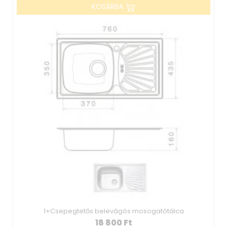
KOSÁRBA
1+Csepegtetős belevágós mosogatótálca
18 800
Ft