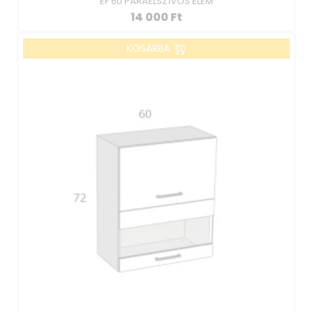
EF 60 PÁRAELSZÍVÓS ELEM
14 000
Ft
KOSÁRBA