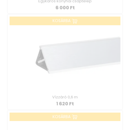
Egykaros konyhai csaptelep
6 000
Ft
KOSÁRBA
Vízzáró 0,6 m
1 620
Ft
KOSÁRBA