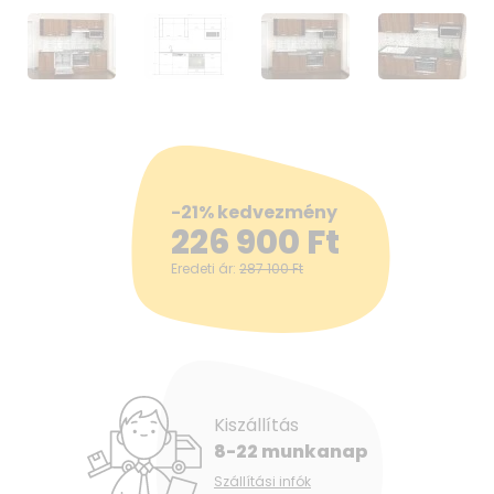
-21% kedvezmény
226 900
Ft
Eredeti ár:
287 100
Ft
Kiszállítás
8-22 munkanap
Szállítási infók