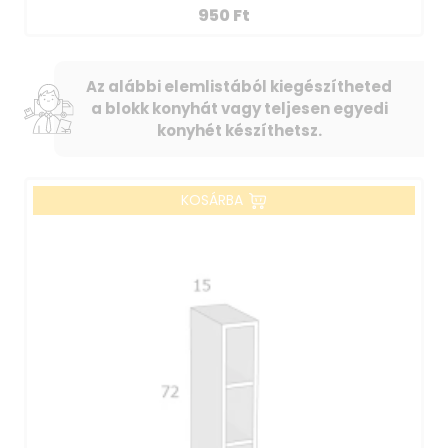
950
Ft
Az alábbi elemlistából kiegészítheted
a blokk konyhát vagy teljesen egyedi
konyhét készíthetsz.
KOSÁRBA