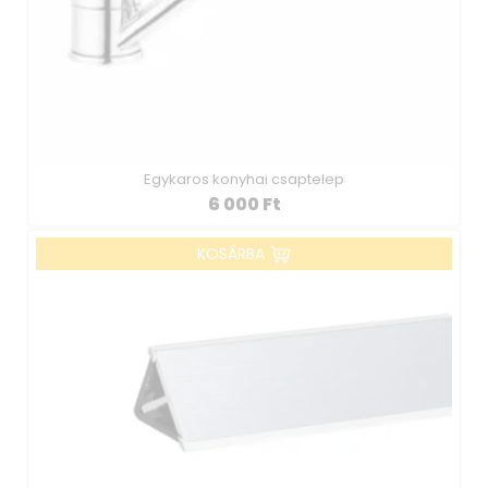
Egykaros konyhai csaptelep
6 000
Ft
KOSÁRBA