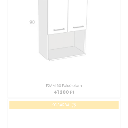
F2AM 60 Felső elem
41 200
Ft
KOSÁRBA