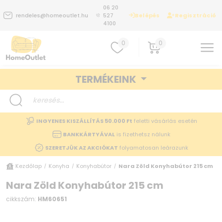
06 20
Belépés
Regisztráció
rendeles@homeoutlet.hu
527
4100
0
0
TERMÉKEINK
INGYENES KISZÁLLÍTÁS 50.000 Ft
feletti vásárlás esetén
BANKKÁRTYÁVAL
is fizethetsz nálunk
SZERETJÜK AZ AKCIÓKAT
folyamatosan leárazunk
Kezdőlap
Konyha
Konyhabútor
Nara Zöld Konyhabútor 215 cm
/
/
/
Nara Zöld Konyhabútor 215 cm
cikkszám:
HM60651