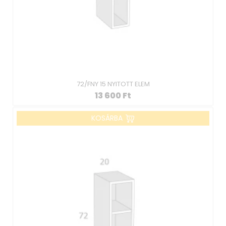
72/FNY 15 NYITOTT ELEM
13 600
Ft
KOSÁRBA