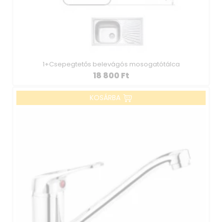
1+Csepegtetős belevágós mosogatótálca
18 800
Ft
KOSÁRBA