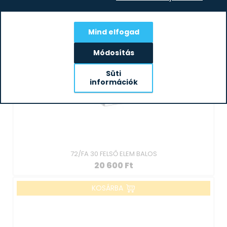
Mind elfogad
Módosítás
Süti
információk
72/FA 30 FELSŐ ELEM BALOS
20 600
Ft
KOSÁRBA