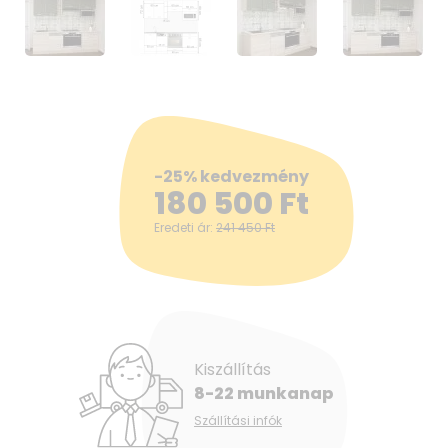
-25% kedvezmény
180 500
Ft
Eredeti ár:
241 450
Ft
Kiszállítás
8-22 munkanap
Szállítási infók