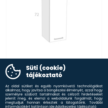
72/FA 30 FELSŐ ELEM JOBBOS
Süti (cookie)
20 600
Ft
tájékoztató
KOSÁRBA
Az oldal sütiket és egyéb nyomkövető technológiákat
alkalmaz, hogy javítsa a böngészési élményét, azzal hogy
személyre szabott tartalmakat és célzott hirdetéseket
jelenít meg, és elemzi a weboldalunk forgalmát, hogy
megtudjuk honnan érkeztek a látogatóink.
További
információkért kattintson ide:
Adatkezelési tájékoztató