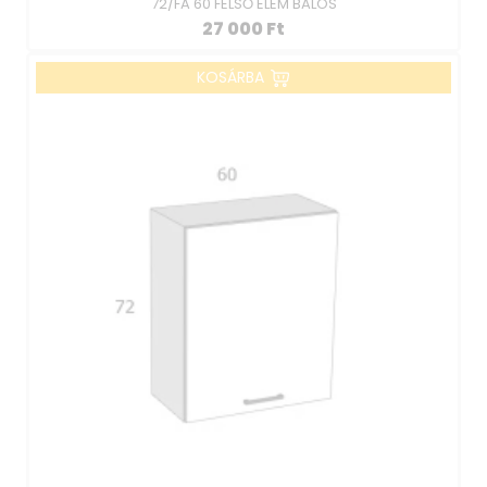
72/FA 60 FELSŐ ELEM BALOS
27 000
Ft
KOSÁRBA