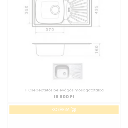
1+Csepegtetős belevágós mosogatótálca
18 800
Ft
KOSÁRBA