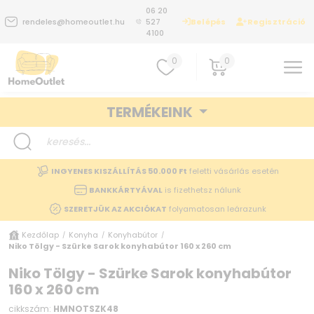
06 20
Belépés
Regisztráció
rendeles@homeoutlet.hu
527
4100
0
0
TERMÉKEINK
INGYENES KISZÁLLÍTÁS 50.000 Ft
feletti vásárlás esetén
BANKKÁRTYÁVAL
is fizethetsz nálunk
SZERETJÜK AZ AKCIÓKAT
folyamatosan leárazunk
Kezdőlap
Konyha
Konyhabútor
/
/
/
Niko Tölgy - Szürke Sarok konyhabútor 160 x 260 cm
Niko Tölgy - Szürke Sarok konyhabútor
160 x 260 cm
cikkszám:
HMNOTSZK48