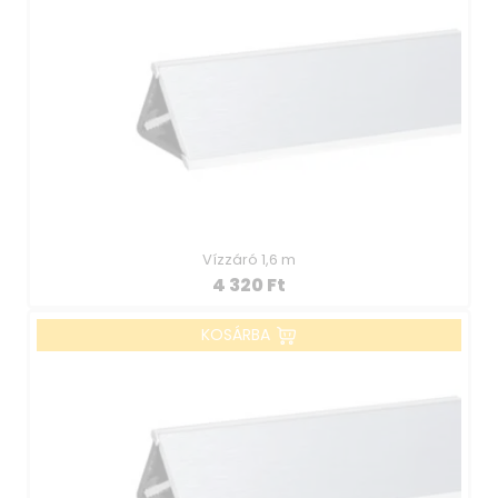
Vízzáró 1,6 m
4 320
Ft
KOSÁRBA