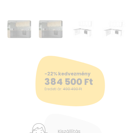
-22% kedvezmény
384 500
Ft
Eredeti ár:
490 490
Ft
Kiszállítás