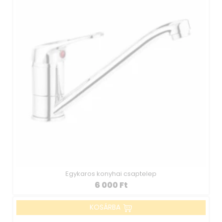
Egykaros konyhai csaptelep
6 000
Ft
KOSÁRBA