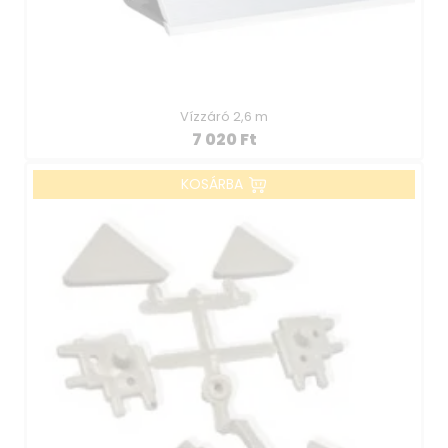
Vízzáró 2,6 m
7 020
Ft
KOSÁRBA