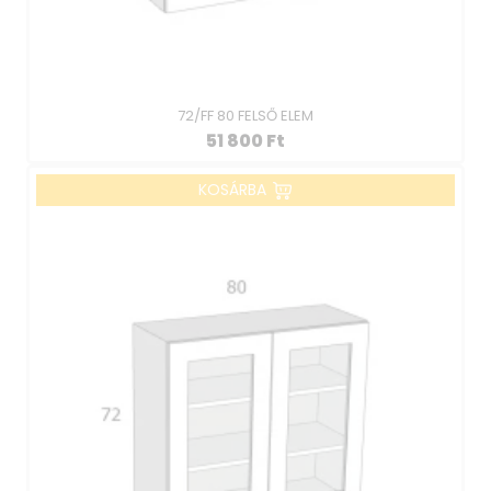
72/FF 80 FELSŐ ELEM
51 800
Ft
KOSÁRBA