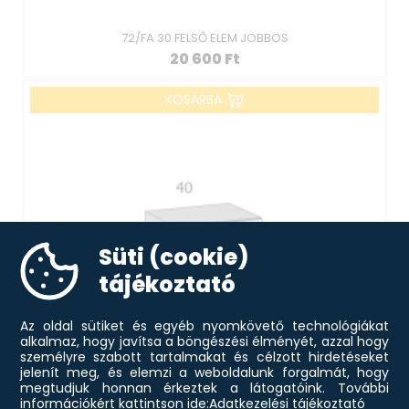
72/FA 30 FELSŐ ELEM JOBBOS
20 600
Ft
KOSÁRBA
Süti (cookie)
tájékoztató
Az oldal sütiket és egyéb nyomkövető technológiákat
alkalmaz, hogy javítsa a böngészési élményét, azzal hogy
személyre szabott tartalmakat és célzott hirdetéseket
jelenít meg, és elemzi a weboldalunk forgalmát, hogy
megtudjuk honnan érkeztek a látogatóink.
További
információkért kattintson ide:
Adatkezelési tájékoztató