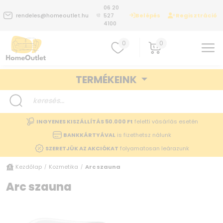
06 20
Belépés
Regisztráció
rendeles@homeoutlet.hu
527
4100
0
0
TERMÉKEINK
INGYENES KISZÁLLÍTÁS 50.000 Ft
feletti vásárlás esetén
BANKKÁRTYÁVAL
is fizethetsz nálunk
SZERETJÜK AZ AKCIÓKAT
folyamatosan leárazunk
Kezdőlap
Kozmetika
Arc szauna
/
/
Arc szauna