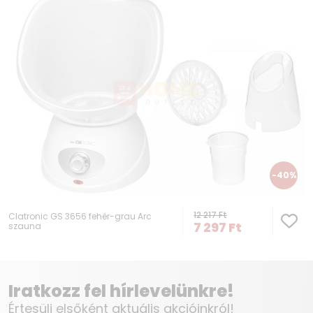
-40%
12 217
Ft
Clatronic GS 3656 fehér-grau Arc
7 297
Ft
szauna
Iratkozz fel hírlevelünkre!
Értesülj elsőként aktuális akcióinkról!