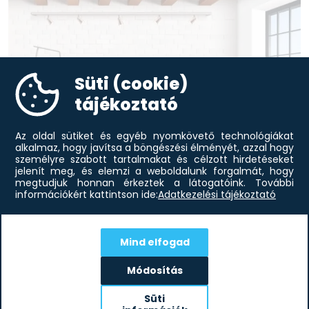
Süti (cookie)
tájékoztató
Az oldal sütiket és egyéb nyomkövető technológiákat
alkalmaz, hogy javítsa a böngészési élményét, azzal hogy
személyre szabott tartalmakat és célzott hirdetéseket
jelenít meg, és elemzi a weboldalunk forgalmát, hogy
megtudjuk honnan érkeztek a látogatóink.
További
információkért kattintson ide:
Adatkezelési tájékoztató
Modern lakberendezés otthonába
A modern lakberendezési stílust a szakértők előszeretettel
emlegetik egy lapon a minimál irányzattal. Ám előbbi szabad
kezet ad a színvariációk kiteljesítésében, lényegesen több
Mind elfogad
díszítőelemet...
Módosítás
elolvasom
Süti