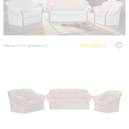
651 500
Ft
Fókusz 3+2+1 garnitúra A