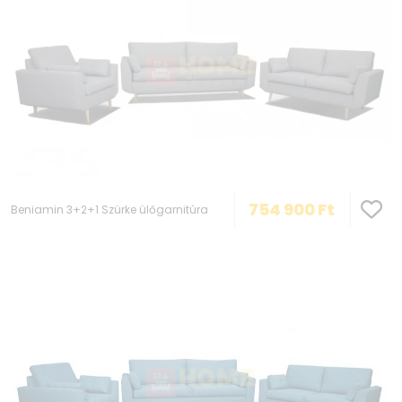
754 900
Ft
Beniamin 3+2+1 Szürke ülőgarnitúra