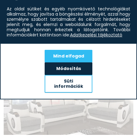
Az oldal sütiket és egyéb nyomkövető technológiákat
alkalmaz, hogy javítsa a böngészési élményét, azzal hogy
személyre szabott tartalmakat és célzott hirdetéseket
jelenít meg, és elemzi a weboldalunk forgalmát, hogy
megtudjuk honnan érkeztek a látogatóink.
További
információkért kattintson ide:
Adatkezelési tájékoztató
946 500
Ft
Rafi 3+2+1 garnitúra D
Mind elfogad
Módosítás
Süti
információk