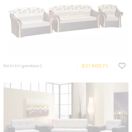
631 900
Ft
Rió 3+2+1 garnitúra C