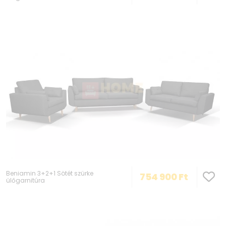
Beniamin 3+2+1 Sötét szürke
754 900
Ft
ülőgarnitúra