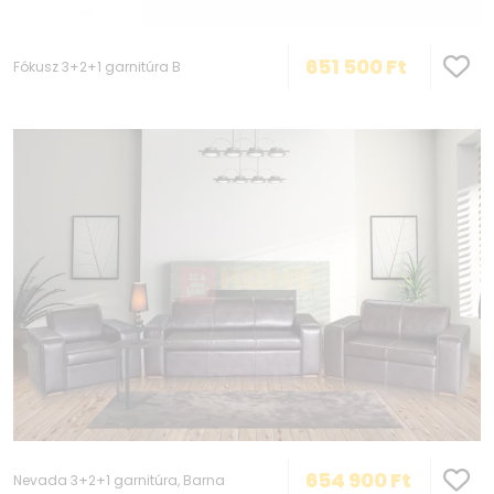
651 500
Ft
Fókusz 3+2+1 garnitúra B
654 900
Ft
Nevada 3+2+1 garnitúra, Barna