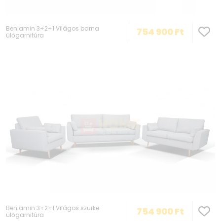
Beniamin 3+2+1 Világos barna
754 900
Ft
ülőgarnitúra
Beniamin 3+2+1 Világos szürke
754 900
Ft
ülőgarnitúra