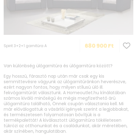
680 900
Ft
Spirit 3+2+1 garnitúra A
Van különbség ülőgarnitúra és ülőgarnitúra között?
Egy hosszú, fárasztó nap után már csak egy kis
semmittevésre vágyunk az ülőgarnitúránkon heverészve,
ezért nagyon fontos, hogy milyen stílusú ülő ill.
fekvőgarnitúrát választunk. A Homeoutlet.hu kínálatában
számos kiváló minőségű és mégis megfizethető árú
ülőgarnitúra található, Önnek csupán választania kell. Mi
már előválogattuk a vásárlói igények szerint a legjobbakat,
és természetesen folyamatosan bővítjük is a
termékpalettát! A kiválasztott ülőgarnitúra tökéletesen
tükrözi az otthonunkat és a családunkat, akár méretében,
akár színében, hangulatában.