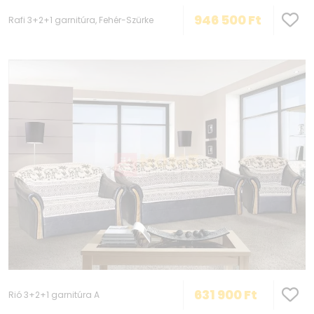
946 500
Ft
Rafi 3+2+1 garnitúra, Fehér-Szürke
631 900
Ft
Rió 3+2+1 garnitúra A