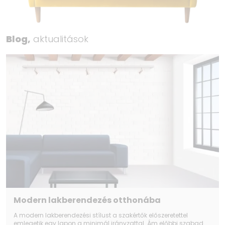
Blog,
aktualitások
Modern lakberendezés otthonába
A modern lakberendezési stílust a szakértők előszeretettel
emlegetik egy lapon a minimál irányzattal. Ám előbbi szabad