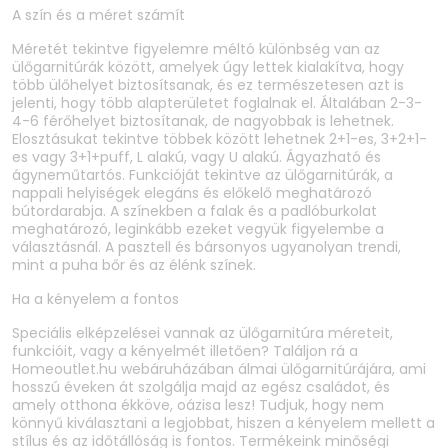
A szín és a méret számít
Méretét tekintve figyelemre méltó különbség van az
ülőgarnitúrák között, amelyek úgy lettek kialakítva, hogy
több ülőhelyet biztosítsanak, és ez természetesen azt is
jelenti, hogy több alapterületet foglalnak el. Általában 2-3-
4-6 férőhelyet biztosítanak, de nagyobbak is lehetnek.
Elosztásukat tekintve többek között lehetnek 2+1-es, 3+2+1-
es vagy 3+1+puff, L alakú, vagy U alakú. Ágyazható és
ágyneműtartós. Funkcióját tekintve az ülőgarnitúrák, a
nappali helyiségek elegáns és előkelő meghatározó
bútordarabja. A színekben a falak és a padlóburkolat
meghatározó, leginkább ezeket vegyük figyelembe a
választásnál. A pasztell és bársonyos ugyanolyan trendi,
mint a puha bőr és az élénk színek.
Ha a kényelem a fontos
Speciális elképzelései vannak az ülőgarnitúra méreteit,
funkcióit, vagy a kényelmét illetően? Találjon rá a
Homeoutlet.hu webáruházában álmai ülőgarnitúrájára, ami
hosszú éveken át szolgálja majd az egész családot, és
amely otthona ékköve, oázisa lesz! Tudjuk, hogy nem
könnyű kiválasztani a legjobbat, hiszen a kényelem mellett a
stílus és az időtállóság is fontos. Termékeink minőségi