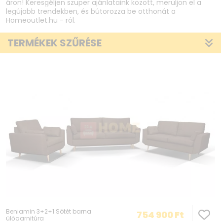
áron! Keresgéljen szuper ajánlataink között, merüljön el a
legújabb trendekben, és bútorozza be otthonát a
Homeoutlet.hu - ról.
TERMÉKEK SZŰRÉSE
Beniamin 3+2+1 Sötét barna
754 900
Ft
ülőgarnitúra