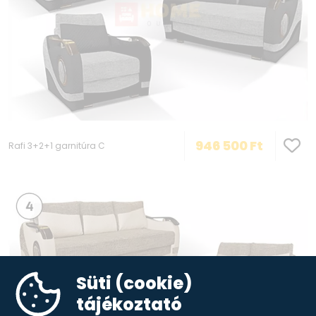
946 500
Ft
Rafi 3+2+1 garnitúra C
Süti (cookie)
tájékoztató