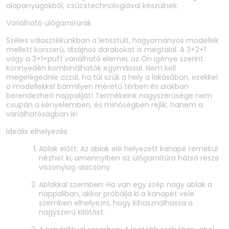
alapanyagokból, csúcstechnologiával készülnek.
Variálható ülőgarnitúrák
Széles választékunkban a letisztult, hagyományos modellek
mellett korszerű, dizájnos darabokat is megtalál. A 3+2+1
vagy a 3+1+puff variálható elemei, az Ön igénye szerint
könnyedén kombinálhatók egymással. Nem kell
megelégednie azzal, ha túl szűk a hely a lakásában, ezekkel
a modellekkel bármilyen méretű térben és alakban
berendezheti nappaliját! Termékeink nagyszerűsége nem
csupán a kényelemben, és minőségben rejlik, hanem a
variálhatóságban is!
Ideális elhelyezés
Ablak előtt: Az ablak elé helyezett kanapé remekül
nézhet ki, amennyiben az ülőgarnitúra hátsó része
viszonylag alacsony.
Ablakkal szemben: Ha van egy szép nagy ablak a
nappaliban, akkor próbálja ki a kanapét vele
szemben elhelyezni, hogy kihasználhassa a
nagyszerű kilátást.