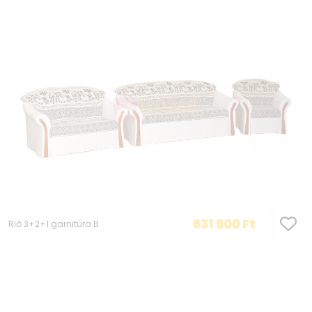
631 900
Ft
Rió 3+2+1 garnitúra B