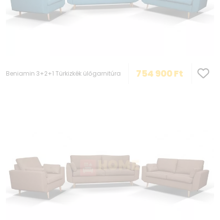
754 900
Ft
Beniamin 3+2+1 Türkizkék ülőgarnitúra