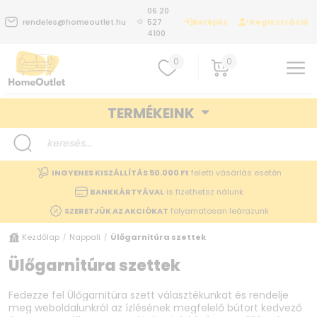
06 20
Belépés
Regisztráció
rendeles@homeoutlet.hu
527
4100
0
0
TERMÉKEINK
INGYENES KISZÁLLÍTÁS 50.000 Ft
feletti vásárlás esetén
BANKKÁRTYÁVAL
is fizethetsz nálunk
SZERETJÜK AZ AKCIÓKAT
folyamatosan leárazunk
Kezdőlap
Nappali
Ülőgarnitúra szettek
/
/
Ülőgarnitúra szettek
Fedezze fel Ülőgarnitúra szett választékunkat és rendelje
meg weboldalunkról az ízlésének megfelelő bútort kedvező