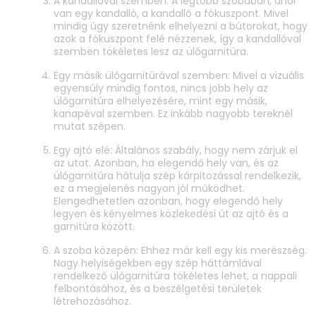
A kandallóval szemben: A legtöbb szobában, ahol
van egy kandalló, a kandalló a fókuszpont. Mivel
mindig úgy szeretnénk elhelyezni a bútorokat, hogy
azok a fókuszpont felé nézzenek, így a kandallóval
szemben tökéletes lesz az ülőgarnitúra.
Egy másik ülőgarnitúrával szemben: Mivel a vizuális
egyensúly mindig fontos, nincs jobb hely az
ülőgarnitúra elhelyezésére, mint egy másik,
kanapéval szemben. Ez inkább nagyobb tereknél
mutat szépen.
Egy ajtó elé: Általános szabály, hogy nem zárjuk el
az utat. Azonban, ha elegendő hely van, és az
ülőgarnitúra hátulja szép kárpitozással rendelkezik,
ez a megjelenés nagyon jól működhet.
Elengedhetetlen azonban, hogy elegendő hely
legyen és kényelmes közlekedési út az ajtó és a
garnitúra között.
A szoba közepén: Ehhez már kell egy kis merészség.
Nagy helyiségekben egy szép háttámlával
rendelkező ülőgarnitúra tökéletes lehet, a nappali
felbontásához, és a beszélgetési területek
létrehozásához.