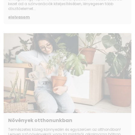
kezet ad a színvariációk kiteljesítésében, lényegesen több
díszítőelemet...
elolvasom
Növények otthonunkban
Természetes közeg könnyedén és egyszerűen az otthonában!
Legyen szó növényekről, vagy fa mintáról, alkalmazza bátran