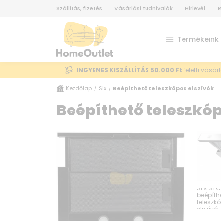
Szállítás, fizetés
Vásárlási tudnivalók
Hírlevél
R
Termékeink
INGYENES KISZÁLLÍTÁS 50.000 Ft
feletti vásár
Kezdőlap
Slx
Beépíthető teleszkópos elszívók
/
/
Beépíthető teleszkóp
SLX STC
beépíth
teleszk
elszívó