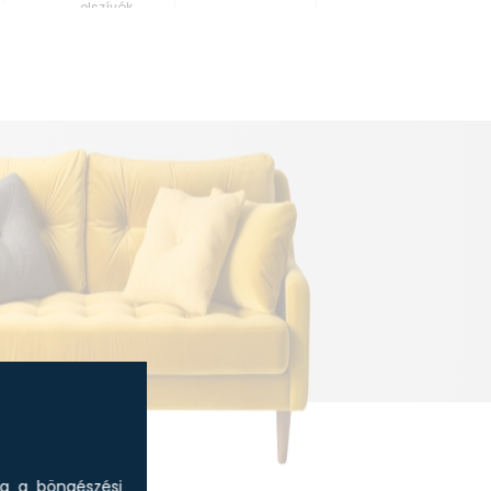
elszívók
sa a böngészési