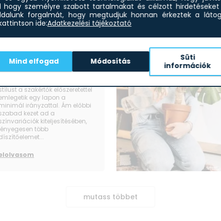
l hogy személyre szabott tartalmakat és célzott hirdetéseket 
dalunk forgalmát, hogy megtudjuk honnan érkeztek a látoga
attintson ide:
Adatkezelési tájékoztató
Modern
lakberendezés
Süti
Mind elfogad
Módosítás
otthonába
információk
A modern lakberendezési
stílust a szakértők előszeretettel
emlegetik egy lapon a
minimál irányzattal. Ám előbbi
szabad kezet ad a
színvariációk kiteljesítésében,
lényegesen több
díszítőelemet...
elolvasom
mutass többet