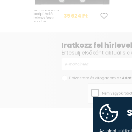
SLX STCS 60 B
beépíthető
39 624
Ft
teleszkópos
elszívó
Iratkozz fel hírlev
Értesülj elsőként aktuális a
Elolvastam és elfogadom az
Adat
S
Az oldal sütik