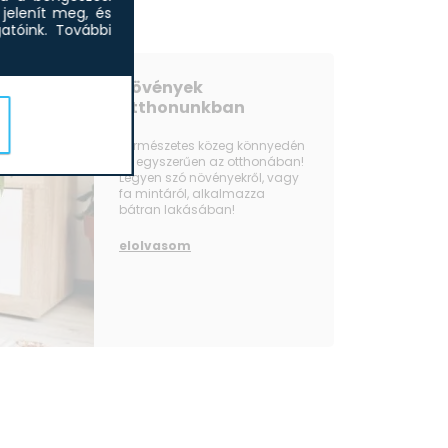
jelenít meg, és
tóink.
További
Növények
otthonunkban
Természetes közeg könnyedén
és egyszerűen az otthonában!
Legyen szó növényekről, vagy
fa mintáról, alkalmazza
bátran lakásában!
elolvasom