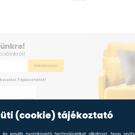
elszívók
elünkre!
kcióinkról!
kezelési Tájékoztatót!
üti (cookie) tájékoztató
et és egyéb nyomkövető technológiákat alkalmaz, hogy javít