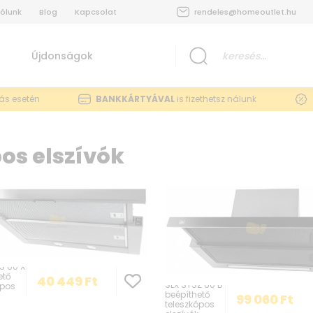
ólunk
Blog
Kapcsolat
rendeles@homeoutlet.hu
Újdonságok
lás esetén
BANKKÁRTYÁVAL
is fizethetsz nálunk
os elszívók
S 60 X
ető
40 449
Ft
SLX STSZ 60 B
ópos
beépíthető
99 060
Ft
teleszkópos