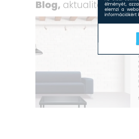
Blog,
aktualitások
élményét, azza
elemzi a webol
információkért k