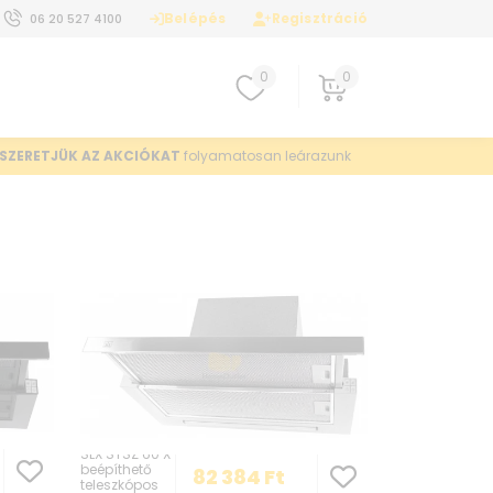
Belépés
Regisztráció
06 20 527 4100
0
0
SZERETJÜK AZ AKCIÓKAT
folyamatosan leárazunk
SLX STSZ 60 X
beépíthető
82 384
Ft
teleszkópos