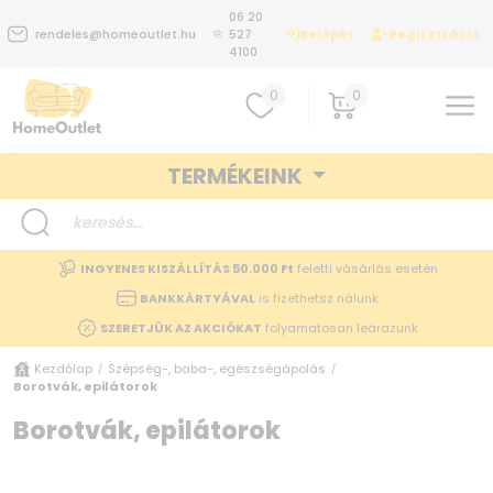
06 20
Belépés
Regisztráció
rendeles@homeoutlet.hu
527
4100
0
0
TERMÉKEINK
INGYENES KISZÁLLÍTÁS 50.000 Ft
feletti vásárlás esetén
BANKKÁRTYÁVAL
is fizethetsz nálunk
SZERETJÜK AZ AKCIÓKAT
folyamatosan leárazunk
Kezdőlap
Szépség-, baba-, egészségápolás
/
/
Borotvák, epilátorok
Borotvák, epilátorok