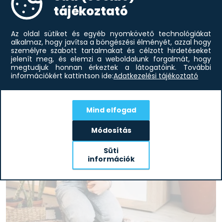
tájékoztató
Modern lakberendezés otthonába
A modern lakberendezési stílust a szakértők előszeretettel
Az oldal sütiket és egyéb nyomkövető technológiákat
emlegetik egy lapon a minimál irányzattal. Ám előbbi szabad
alkalmaz, hogy javítsa a böngészési élményét, azzal hogy
kezet ad a színvariációk kiteljesítésében, lényegesen több
személyre szabott tartalmakat és célzott hirdetéseket
díszítőelemet...
jelenít meg, és elemzi a weboldalunk forgalmát, hogy
elolvasom
megtudjuk honnan érkeztek a látogatóink.
További
információkért kattintson ide:
Adatkezelési tájékoztató
Mind elfogad
Módosítás
Süti
információk