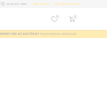
Belépés
Regisztráció
06 20 527 4100
0
0
SZERETJÜK AZ AKCIÓKAT
folyamatosan leárazunk