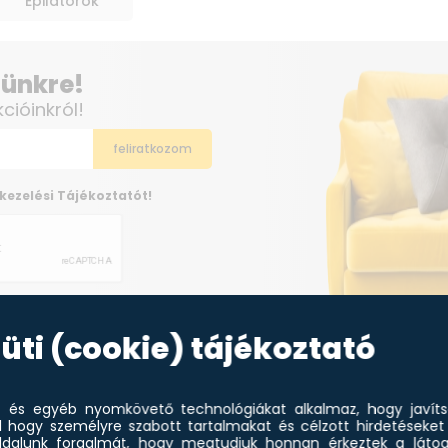
Epilátorok
elünkre!
kcióinkról!
kezelési Tájékoztatót!
üti (cookie) tájékoztató
et és egyéb nyomkövető technológiákat alkalmaz, hogy javít
l hogy személyre szabott tartalmakat és célzott hirdetéseket 
dalunk forgalmát, hogy megtudjuk honnan érkeztek a látoga