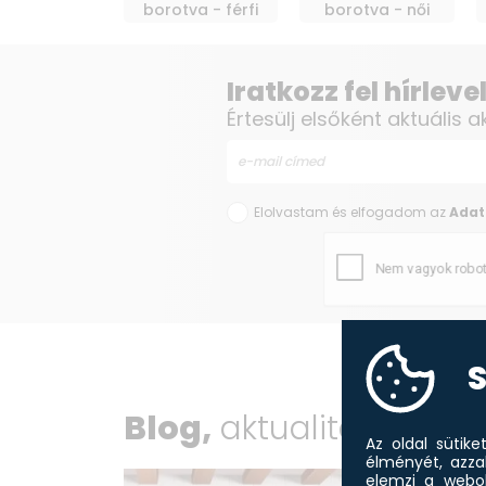
borotva - férfi
borotva - női
Iratkozz fel hírlev
Értesülj elsőként aktuális a
Elolvastam és elfogadom az
Adat
S
Blog,
aktualitások
Az oldal sütik
élményét, azza
elemzi a webol