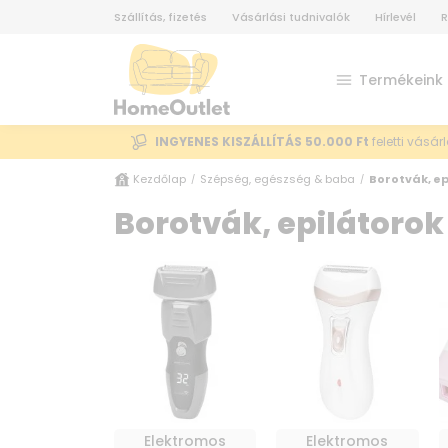
Szállítás, fizetés
Vásárlási tudnivalók
Hírlevél
R
Termékeink
INGYENES KISZÁLLÍTÁS 50.000 Ft
feletti vásár
Kezdőlap
Szépség, egészség & baba
Borotvák, ep
/
/
Borotvák, epilátorok
Elektromos
Elektromos