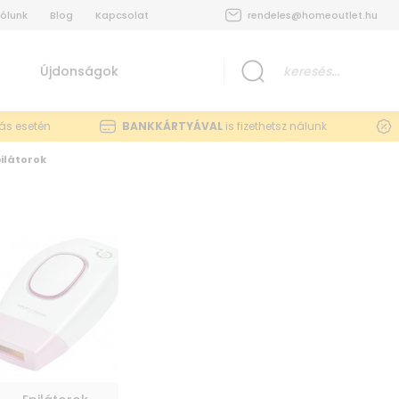
ólunk
Blog
Kapcsolat
rendeles@homeoutlet.hu
Újdonságok
lás esetén
BANKKÁRTYÁVAL
is fizethetsz nálunk
ilátorok