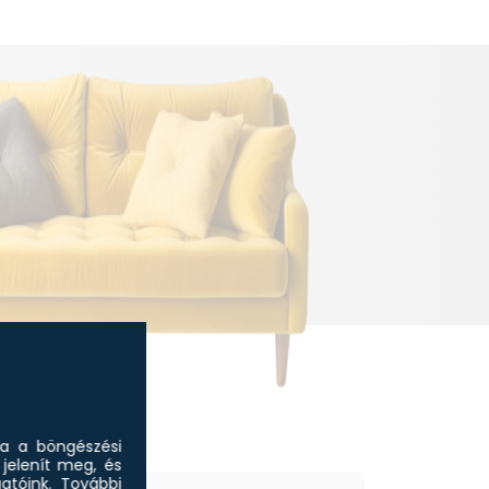
sa a böngészési
jelenít meg, és
tóink.
További