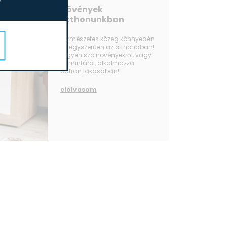
Növények
otthonunkban
Természetes közeg könnyedén
és egyszerűen az otthonában!
Legyen szó növényekről, vagy
fa mintáról, alkalmazza
bátran lakásában!
elolvasom