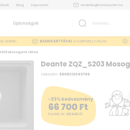
ólunk
Blog
Kapcsolat
rendeles@homeoutlet.hu
Újdonságok
lás esetén
BANKKÁRTYÁVAL
is fizethetsz nálunk
S203 Mosogató tálca
Deante ZQZ_S203 Mosog
cikkszám:
5908212043769
-33% kedvezmény
66 700
Ft
Eredeti ár:
98 845
Ft