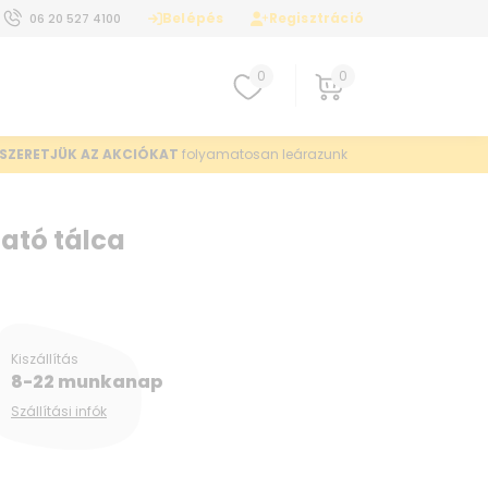
Belépés
Regisztráció
06 20 527 4100
0
0
SZERETJÜK AZ AKCIÓKAT
folyamatosan leárazunk
ató tálca
Kiszállítás
8-22 munkanap
Szállítási infók