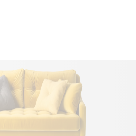
Deante ZQZ_G11
mosogató tálc