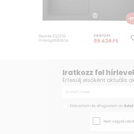
-2
74 872
Ft
Deante ZQZ2113
59 436
Ft
mosogatótálca
Iratkozz fel hírlev
Értesülj elsőként aktuális a
Elolvastam és elfogadom az
Adat