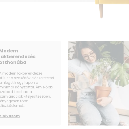
Modern
lakberendezés
otthonába
A modern lakberendezési
stílust a szakértők előszeretettel
emlegetik egy lapon a
minimál irányzattal. Ám előbbi
szabad kezet ad a
színvariációk kiteljesítésében,
lényegesen több
díszítőelemet...
elolvasom