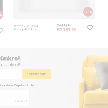
-24%
1%
74 872
Ft
Deante ZQZ_A103
57 157
Ft
Mosogatótálca
elünkre!
kcióinkról!
kezelési Tájékoztatót!