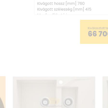
Kivágott hossz [mm] 760
Kivágott szélesség [mm] 415
Megfordítható igen
Tartozékokkal felszerelve igen
Leeresztési átmérő 3.5''
Kiválasztott 
66 70
Lyukak száma 2
Előre fúrt lyukak száma 0
Befejez fehér, acél
Dugó típusa automatikus
Alacsony szifon/ helytakarékos igen
mosogatógép/ mosógép csatlakoztat