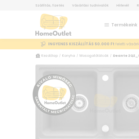
Szállítás, fizetés
Vásárlási tudnivalók
Hírlevél
R
Termékeink
INGYENES KISZÁLLÍTÁS 50.000 Ft
feletti vásár
Kezdőlap
Konyha
Mosogatótálcák
Deante ZQZ_
/
/
/