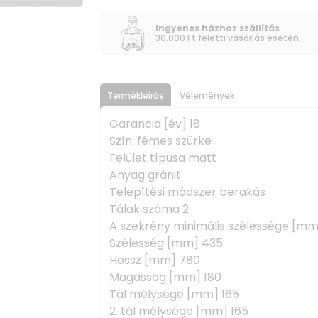
Ingyenes házhoz szállítás
30.000 Ft feletti vásárlás esetén
Termékleírás
Vélemények
Garancia [év] 18
Szín: fémes szürke
Felület típusa matt
Anyag gránit
Telepítési módszer berakás
Tálak száma 2
A szekrény minimális szélessége [mm
Szélesség [mm] 435
Hossz [mm] 780
Magasság [mm] 180
Tál mélysége [mm] 165
2. tál mélysége [mm] 165