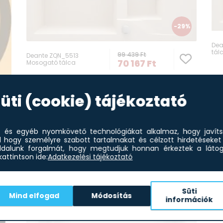
-29%
Dea
tál
99 439
Ft
Deante ZQN_5513
70 167
Ft
Mosogató tálca
8%
üti (cookie) tájékoztató
et és egyéb nyomkövető technológiákat alkalmaz, hogy javít
l hogy személyre szabott tartalmakat és célzott hirdetéseket 
dalunk forgalmát, hogy megtudjuk honnan érkeztek a látoga
attintson ide:
Adatkezelési tájékoztató
Süti
Dea
Mind elfogad
Módosítás
Mos
információk