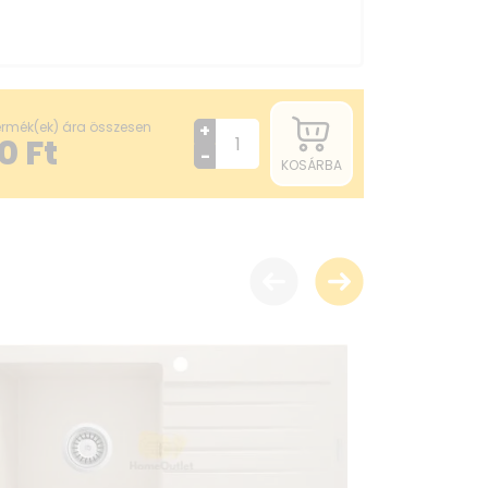
termék(ek) ára összesen
+
0
Ft
-
KOSÁRBA
ásának lehetősége igen