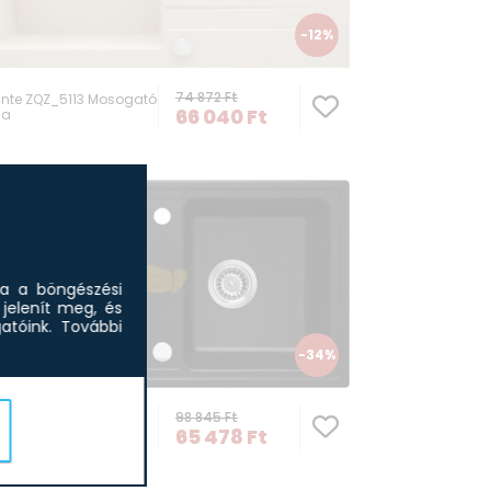
-12%
74 872
Ft
nte ZQZ_5113 Mosogató
66 040
Ft
ca
Deante ZRS_G8
Mosogató tálca
sa a böngészési
jelenít meg, és
tóink.
További
-34%
98 845
Ft
nte ZQZ_N203
65 478
Ft
ogató tálca