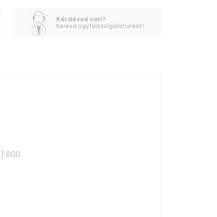
Kérdésed van?
Keresd ügyfélszolgálatunkat!
] 800