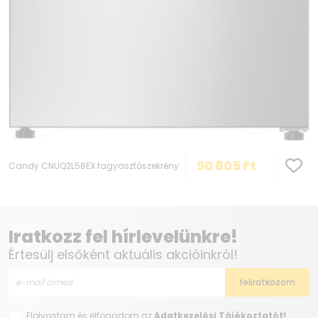
90 805
Ft
Candy CNUQ2L58EX fagyasztószekrény
Iratkozz fel hírlevelünkre!
Értesülj elsőként aktuális akcióinkról!
Elolvastam és elfogadom az
Adatkezelési Tájékoztatót!