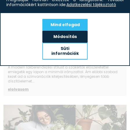
információkért kattintson ide:
Adatkezelési tájékoztató
Mind elfogad
Módosítás
Süti
információk
Modern lakberendezés otthonába
A modern lakberendezési stílust a szakértők előszeretettel
emlegetik egy lapon a minimál irányzattal. Ám előbbi szabad
kezet ad a színvariációk kiteljesítésében, lényegesen több
díszítőelemet...
elolvasom