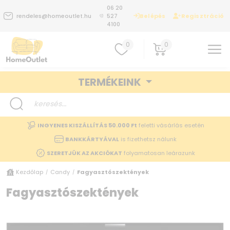
06 20
Belépés
Regisztráció
rendeles@homeoutlet.hu
527
4100
0
0
TERMÉKEINK
INGYENES KISZÁLLÍTÁS 50.000 Ft
feletti vásárlás esetén
BANKKÁRTYÁVAL
is fizethetsz nálunk
SZERETJÜK AZ AKCIÓKAT
folyamatosan leárazunk
Kezdőlap
Candy
Fagyasztószektények
/
/
Fagyasztószektények