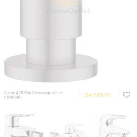
Grohe 40535AL0 mosogatószer
24 765
Ft
adagoló