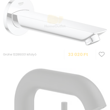
33 020
Ft
Grohe 13286001 kifolyó