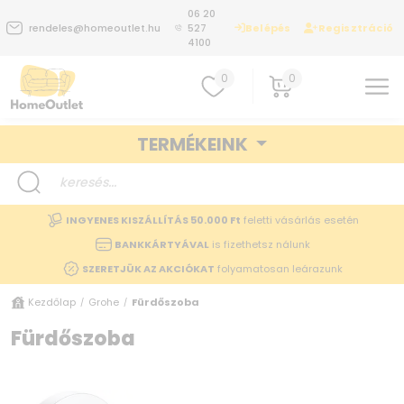
06 20
Belépés
Regisztráció
rendeles@homeoutlet.hu
527
4100
0
0
TERMÉKEINK
INGYENES KISZÁLLÍTÁS 50.000 Ft
feletti vásárlás esetén
BANKKÁRTYÁVAL
is fizethetsz nálunk
SZERETJÜK AZ AKCIÓKAT
folyamatosan leárazunk
Kezdőlap
Grohe
Fürdőszoba
/
/
Fürdőszoba