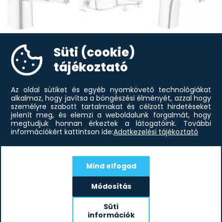
Mosdó
Bidé csaptelep
Kád csaptelep
csaptelep
Süti (cookie)
tájékoztató
Az oldal sütiket és egyéb nyomkövető technológiákat
alkalmaz, hogy javítsa a böngészési élményét, azzal hogy
személyre szabott tartalmakat és célzott hirdetéseket
jelenít meg, és elemzi a weboldalunk forgalmát, hogy
megtudjuk honnan érkeztek a látogatóink.
További
információkért kattintson ide:
Adatkezelési tájékoztató
Zuhanykeverő
Zuhanyszett
Mind elfogad
Módosítás
Iratkozz fel hírlevelünkre!
Értesülj elsőként aktuális akcióinkról!
Süti
információk