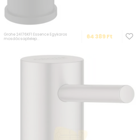
Grohe 24176KF1 Essence Egykaros
64 389
Ft
mosdócsaptelep...