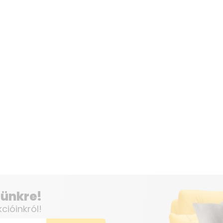
elünkre!
kcióinkról!