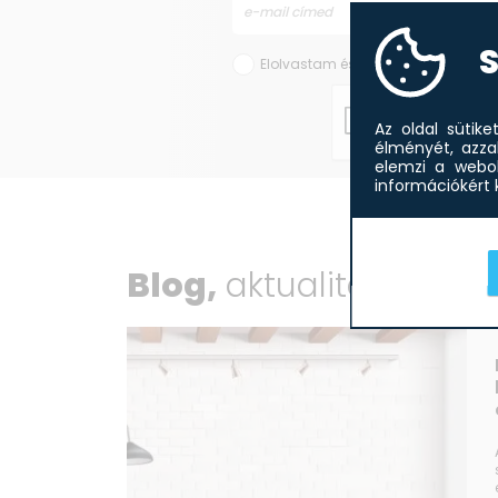
S
Elolvastam és elfogadom az
Adat
Az oldal sütik
élményét, azza
elemzi a webol
információkért k
Blog,
aktualitások