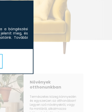
sa a böngészési
jelenít meg, és
tóink.
További
Növények
otthonunkban
Természetes közeg könnyedén
és egyszerűen az otthonában!
Legyen szó növényekről, vagy
fa mintáról, alkalmazza