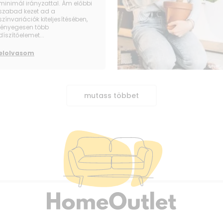
minimál irányzattal. Ám előbbi
szabad kezet ad a
színvariációk kiteljesítésében,
lényegesen több
díszítőelemet...
elolvasom
mutass többet