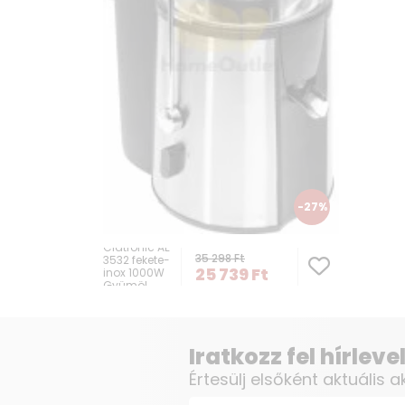
-27%
Clatronic AE
35 298
Ft
3532 fekete-
25 739
Ft
inox 1000W
Gyümöl...
Iratkozz fel hírlev
Értesülj elsőként aktuális a