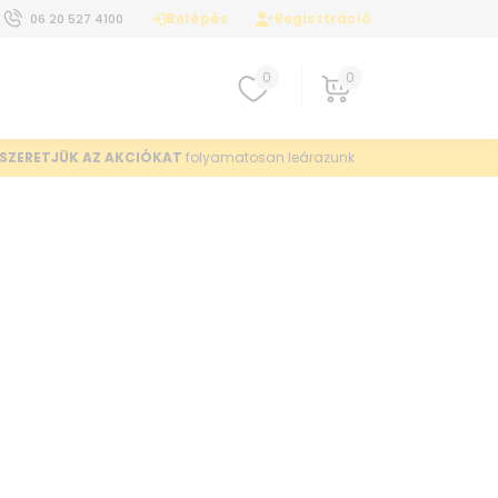
Belépés
Regisztráció
06 20 527 4100
0
0
SZERETJÜK AZ AKCIÓKAT
folyamatosan leárazunk