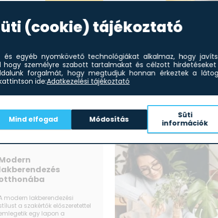
üti (cookie) tájékoztató
kezelési Tájékoztatót!
et és egyéb nyomkövető technológiákat alkalmaz, hogy javít
l hogy személyre szabott tartalmakat és célzott hirdetéseket 
dalunk forgalmát, hogy megtudjuk honnan érkeztek a látoga
attintson ide:
Adatkezelési tájékoztató
Süti
Mind elfogad
Módosítás
információk
Modern
lakberendezés
otthonába
A modern lakberendezési
stílust a szakértők előszeretettel
emlegetik egy lapon a