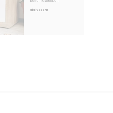
bátran lakásában!
elolvasom