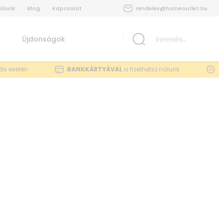
ólunk
Blog
Kapcsolat
rendeles@homeoutlet.hu
Újdonságok
lás esetén
BANKKÁRTYÁVAL
is fizethetsz nálunk