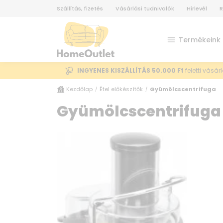
Szállítás, fizetés
Vásárlási tudnivalók
Hírlevél
R
Termékeink
INGYENES KISZÁLLÍTÁS 50.000 Ft
feletti vásár
Kezdőlap
Étel előkészítők
Gyümölcscentrifuga
/
/
Gyümölcscentrifuga