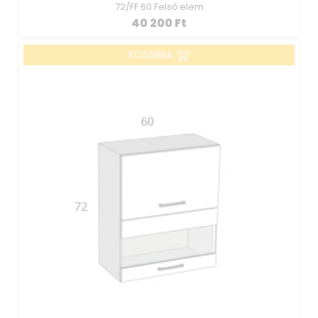
72/FF 60 Felső elem
40 200
Ft
KOSÁRBA