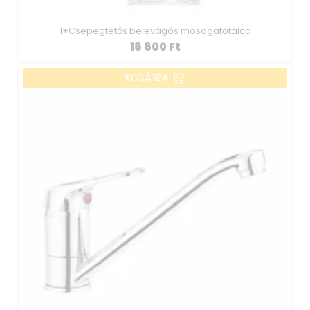
1+Csepegtetős belevágós mosogatótálca
18 800
Ft
KOSÁRBA