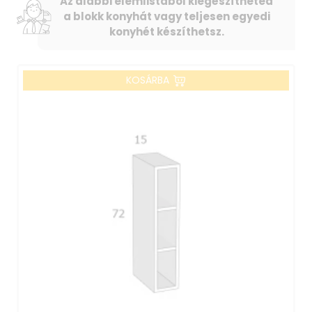
Az alábbi elemlistából kiegészítheted
a blokk konyhát vagy teljesen egyedi
konyhét készíthetsz.
KOSÁRBA