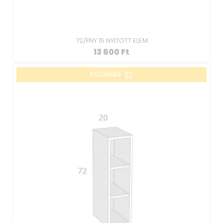
72/FNY 15 NYITOTT ELEM
13 600
Ft
KOSÁRBA