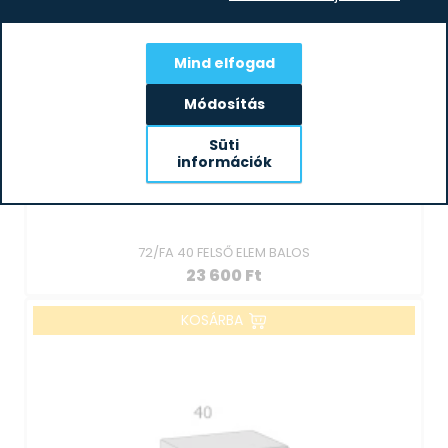
Mind elfogad
Módosítás
Süti
információk
72/FA 40 FELSŐ ELEM BALOS
23 600
Ft
KOSÁRBA