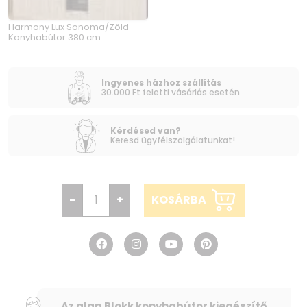
Harmony Lux Sonoma/Zöld
Konyhabútor 380 cm
Ingyenes házhoz szállítás
30.000 Ft feletti vásárlás esetén
Kérdésed van?
Keresd ügyfélszolgálatunkat!
-
+
KOSÁRBA
Az alap Blokk konyhabútor kiegészítő