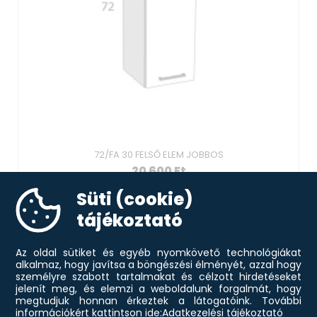
72/FA 30 FELSŐ ELEM JOBBOS
20 600
Ft
Süti (cookie)
KOSÁRBA
tájékoztató
Az oldal sütiket és egyéb nyomkövető technológiákat
alkalmaz, hogy javítsa a böngészési élményét, azzal hogy
személyre szabott tartalmakat és célzott hirdetéseket
jelenít meg, és elemzi a weboldalunk forgalmát, hogy
megtudjuk honnan érkeztek a látogatóink.
További
információkért kattintson ide:
Adatkezelési tájékoztató