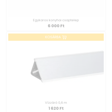
Egykaros konyhai csaptelep
6 000
Ft
KOSÁRBA
Vízzáró 0,6 m
1 620
Ft