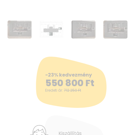
-23% kedvezmény
550 800
Ft
Eredeti ár:
712 250
Ft
Kiszállítás