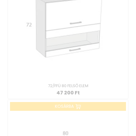
72/FFÜ 80 FELSŐ ELEM
47 200
Ft
KOSÁRBA