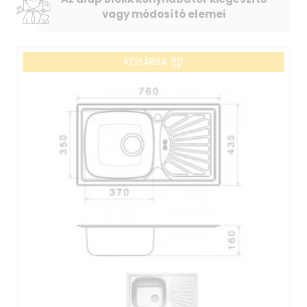
vagy módosító elemei
KOSÁRBA