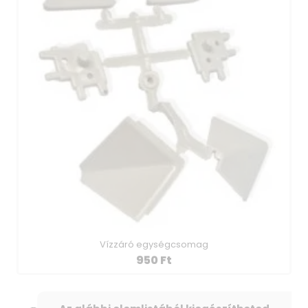
Vízzáró egységcsomag
950
Ft