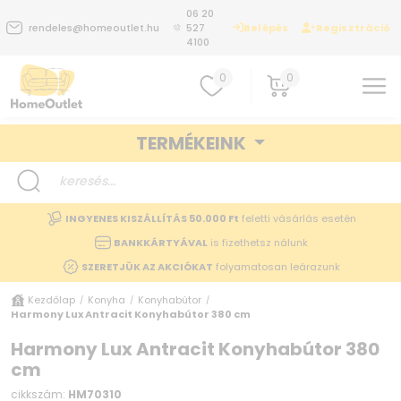
06 20
Belépés
Regisztráció
rendeles@homeoutlet.hu
527
4100
0
0
TERMÉKEINK
INGYENES KISZÁLLÍTÁS 50.000 Ft
feletti vásárlás esetén
BANKKÁRTYÁVAL
is fizethetsz nálunk
SZERETJÜK AZ AKCIÓKAT
folyamatosan leárazunk
Kezdőlap
Konyha
Konyhabútor
/
/
/
Harmony Lux Antracit Konyhabútor 380 cm
Harmony Lux Antracit Konyhabútor 380
cm
cikkszám:
HM70310