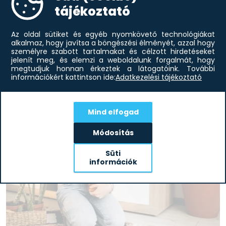
tájékoztató
Modern lakberendezés otthonába
A modern lakberendezési stílust a szakértők előszeretettel
Az oldal sütiket és egyéb nyomkövető technológiákat
emlegetik egy lapon a minimál irányzattal. Ám előbbi szabad
alkalmaz, hogy javítsa a böngészési élményét, azzal hogy
kezet ad a színvariációk kiteljesítésében, lényegesen több
személyre szabott tartalmakat és célzott hirdetéseket
díszítőelemet...
jelenít meg, és elemzi a weboldalunk forgalmát, hogy
elolvasom
megtudjuk honnan érkeztek a látogatóink.
További
információkért kattintson ide:
Adatkezelési tájékoztató
Mind elfogad
Módosítás
Süti
információk