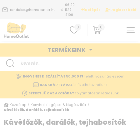
06 20
Belépés
Regisztráció
rendeles@homeoutlet.hu
527
4100
0
0
TERMÉKEINK
INGYENES KISZÁLLÍTÁS 50.000 Ft
feletti vásárlás esetén
BANKKÁRTYÁVAL
is fizethetsz nálunk
SZERETJÜK AZ AKCIÓKAT
folyamatosan leárazunk
Kezdőlap
Konyhai kisgépek & kiegészítők
/
/
Kávéfőzők, darálók, tejhabosítók
Kávéfőzők, darálók, tejhabosítók