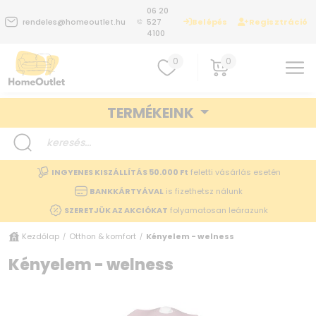
06 20
Belépés
Regisztráció
rendeles@homeoutlet.hu
527
4100
0
0
TERMÉKEINK
INGYENES KISZÁLLÍTÁS 50.000 Ft
feletti vásárlás esetén
BANKKÁRTYÁVAL
is fizethetsz nálunk
SZERETJÜK AZ AKCIÓKAT
folyamatosan leárazunk
Kezdőlap
Otthon & komfort
Kényelem - welness
/
/
Kényelem - welness