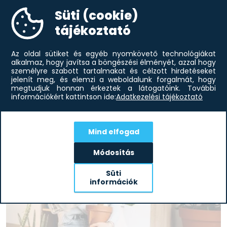
Süti (cookie)
tájékoztató
Modern lakberendezés otthonába
Az oldal sütiket és egyéb nyomkövető technológiákat
alkalmaz, hogy javítsa a böngészési élményét, azzal hogy
A modern lakberendezési stílust a szakértők előszeretettel
személyre szabott tartalmakat és célzott hirdetéseket
emlegetik egy lapon a minimál irányzattal. Ám előbbi szabad
jelenít meg, és elemzi a weboldalunk forgalmát, hogy
kezet ad a színvariációk kiteljesítésében, lényegesen több
megtudjuk honnan érkeztek a látogatóink.
További
díszítőelemet...
információkért kattintson ide:
Adatkezelési tájékoztató
elolvasom
Mind elfogad
Módosítás
Süti
információk