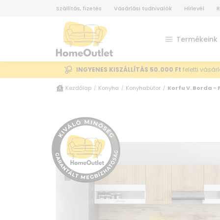
Szállítás, fizetés
Vásárlási tudnivalók
Hírlevél
R
Termékeink
INGYENES KISZÁLLÍTÁS 50.000 Ft
feletti vásár
Kezdőlap
Konyha
Konyhabútor
Korfu V. Borda -
/
/
/