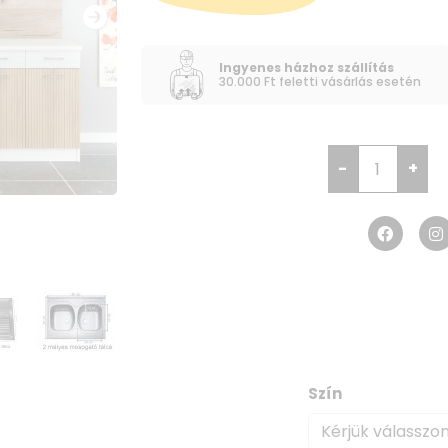
Ingyenes házhoz szállítás
30.000 Ft feletti vásárlás esetén
-
+
Szín