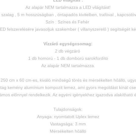
LED világítás :
Az alapár NEM tartalmazza a LED világítást!
zalag , 5 m hosszúságban , öntapadós kivitelben, t
rafóval , kapcsolóv
Szín : Színes és Fehér
ED felszerelésére javasoljuk szakember ( villanyszerelő ) segítségét ké
Vízzáró egységcsomag:
2 db végzáró
1 db homorú - 1 db domború sarokfordító
Az alapár NEM tartalmazza.
250 cm x 60 cm-es, kiváló minőségű törés és mérsékelten hőálló, ug
ag kemény alumínium kompozit lemez, ami gyors megoldást kínál cs
os előnnyel rendelkezik. Az egyéni igényekhez igazodva alakítható é
Tulajdonságok:
Anyaga: nyomtatott Uplex lemez
Vastagsága: 3 mm
Mérsékelten hőálló