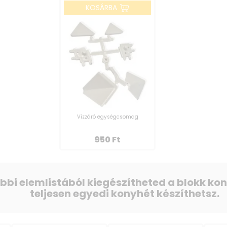
KOSÁRBA
Vízzáró egységcsomag
950
Ft
ábbi elemlistából kiegészítheted a blokk k
teljesen egyedi konyhét készíthetsz.