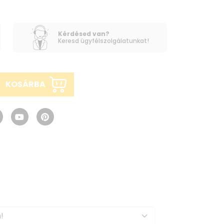
Kérdésed van?
Keresd ügyfélszolgálatunkat!
KOSÁRBA