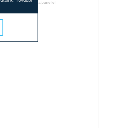
tóink.
További
kkel kombinálva hátfalpanellel.