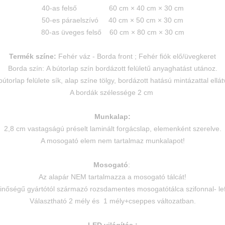
40-as felső 60 cm × 40 cm × 30 cm
50-es páraelszívó 40 cm × 50 cm × 30 cm
80-as üveges felső 60 cm × 80 cm × 30 cm
Termék színe:
Fehér váz - Borda front ; Fehér fiók elő/üvegkeret
Borda szín: A bútorlap szín bordázott felületű anyaghatást utánoz.
bútorlap felülete sík, alap színe tölgy, bordázott hatású mintázattal ellát
A bordák szélessége 2 cm
Munkalap:
2,8 cm vastagságú préselt laminált forgácslap, elemenként szerelve.
A mosogató elem nem tartalmaz munkalapot!
Mosogató
:
Az alapár NEM tartalmazza a mosogató tálcát!
inőségű gyártótól származó rozsdamentes mosogatótálca szifonnal- le
Választható 2 mély és 1 mély+cseppes változatban.