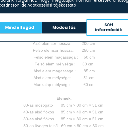
dalunk forgalmát, hogy megtudjuk honnan érkeztek a látoga
les modern elrendezésű blokk konyhabútor. Ajtós fiókos üveges eleme
attintson ide:
Adatkezelési tájékoztató
A termék
összeszerelt
állapotban kerül kiszállításra!
Süti
Mind elfogad
Módosítás
információk
Méretek
:
Konyhabútor hossza: 250 cm
Alsó elemsor hossza: 200 cm
Felső elemsor hossza: 250 cm
Felső elem magassága : 60 cm
Felső elem mélysége : 30 cm
Alsó elem magassága : 85 cm
Alsó elem mélysége: 51 cm
Munkalap mélysége : 60 cm
Elemek
:
80-as mosogató 85 cm × 80 cm × 51 cm
40-as alsó fiókos 85 cm × 40 cm × 51 cm
80-as alsó fiókos 85 cm × 80 cm × 51 cm
80-as üveges felső 60 cm × 80 cm × 30 cm