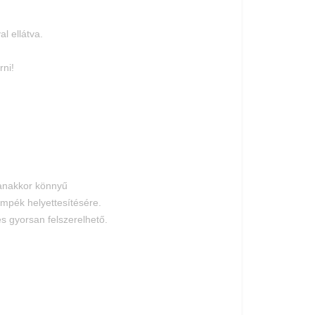
al ellátva.
rni!
yanakkor könnyű
empék helyettesítésére.
s gyorsan felszerelhető.