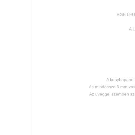
RGB LED s
A L
A konyhapanel 
és mindössze 3 mm vast
Az üveggel szemben szám