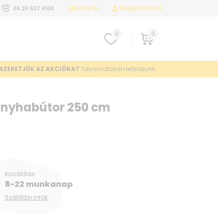
Belépés
Regisztráció
06 20 527 4100
0
0
SZERETJÜK AZ AKCIÓKAT
folyamatosan leárazunk
Konyhabútor 250 cm
Kiszállítás
8-22 munkanap
Szállítási infók