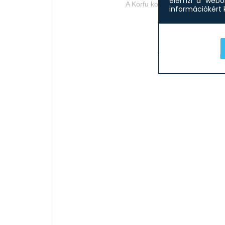
elemzi a webol
A Korfu konyhabútor 250 cm szé
információkért k