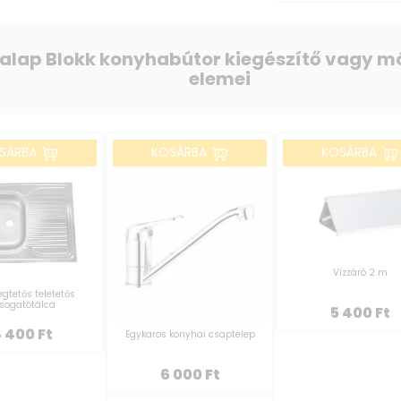
 alap Blokk konyhabútor kiegészítő vagy m
elemei
SÁRBA
KOSÁRBA
KOSÁRBA
Vízzáró 2 m
gtetős teletetős
sogatótálca
5 400
Ft
8 400
Ft
Egykaros konyhai csaptelep
6 000
Ft