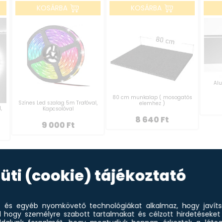
KOSÁRBA
KOSÁRBA
Alu
80 cm munkalap ( mosogatós
Színes Led szalag 5m Trafóval,
elemhez )
,
Kapcsolóval
8 640
Ft
9 000
Ft
élemények
Csomagolás
Tudástér
Elem jellemzők
üti (cookie) tájékoztató
Termékleírás
et és egyéb nyomkövető technológiákat alkalmaz, hogy javít
l hogy személyre szabott tartalmakat és célzott hirdetéseket 