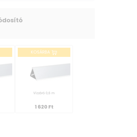
ódosító
KOSÁRBA
Vízzáró 0,6 m
1 620
Ft