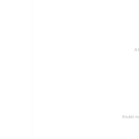
A 
Kiváló m