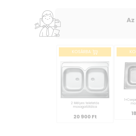
Az
KOSÁRBA
KO
1+Csepe
2 Mélyes teletetős
mo
mosogatótálca
1
20 900
Ft