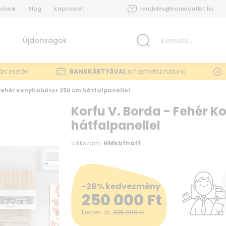
ólunk
Blog
Kapcsolat
rendeles@homeoutlet.hu
Újdonságok
lás esetén
BANKKÁRTYÁVAL
is fizethetsz nálunk
 Fehér Konyhabútor 250 cm hátfalpanellel
Korfu V. Borda - Fehér 
hátfalpanellel
cikkszám:
HMkbfhátf
-26% kedvezmény
250 000
Ft
Eredeti ár:
335 900
Ft