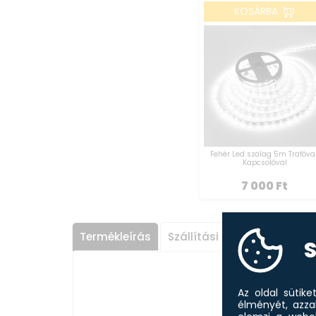
KOSÁRBA
Fehér Led szalag 5m Trafóval
Kapcsolóval
7 000
Ft
Termékleírás
Szállítási információk
V
S
Az oldal sütik
élményét, azza