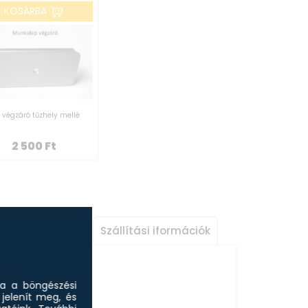
KOSÁRBA
 végzáró tűzhely mellé
2 500
Ft
Hasznos infók
Szállítási iformációk
sa a böngészési
jelenít meg, és