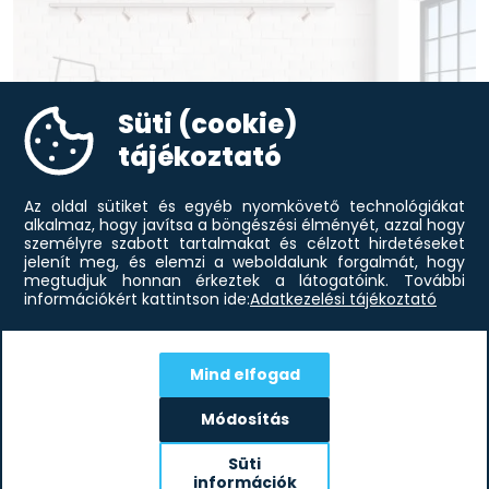
Süti (cookie)
tájékoztató
Az oldal sütiket és egyéb nyomkövető technológiákat
alkalmaz, hogy javítsa a böngészési élményét, azzal hogy
személyre szabott tartalmakat és célzott hirdetéseket
jelenít meg, és elemzi a weboldalunk forgalmát, hogy
megtudjuk honnan érkeztek a látogatóink.
További
Modern lakberendezés otthonába
információkért kattintson ide:
Adatkezelési tájékoztató
A modern lakberendezési stílust a szakértők előszeretettel
emlegetik egy lapon a minimál irányzattal. Ám előbbi szabad
kezet ad a színvariációk kiteljesítésében, lényegesen több
Mind elfogad
díszítőelemet...
elolvasom
Módosítás
Süti
információk