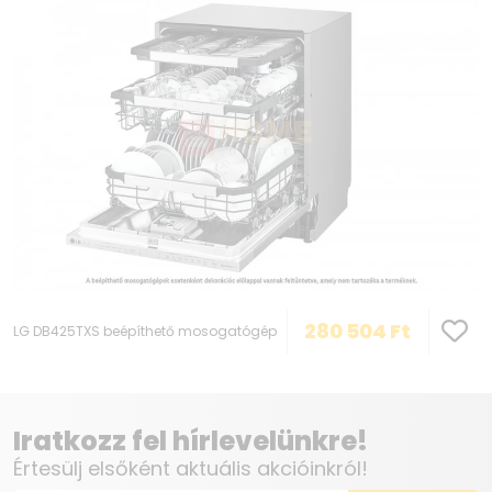
280 504
Ft
LG DB425TXS beépíthető mosogatógép
Iratkozz fel hírlevelünkre!
Értesülj elsőként aktuális akcióinkról!