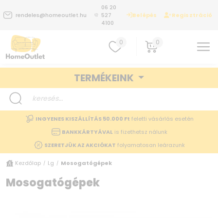
06 20
Belépés
Regisztráció
rendeles@homeoutlet.hu
527
4100
0
0
TERMÉKEINK
INGYENES KISZÁLLÍTÁS 50.000 Ft
feletti vásárlás esetén
BANKKÁRTYÁVAL
is fizethetsz nálunk
SZERETJÜK AZ AKCIÓKAT
folyamatosan leárazunk
Kezdőlap
Lg
Mosogatógépek
/
/
Mosogatógépek