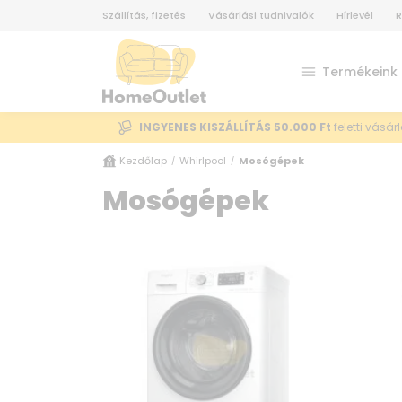
Szállítás, fizetés
Vásárlási tudnivalók
Hírlevél
R
Termékeink
INGYENES KISZÁLLÍTÁS 50.000 Ft
feletti vásár
Kezdőlap
Whirlpool
Mosógépek
/
/
Mosógépek