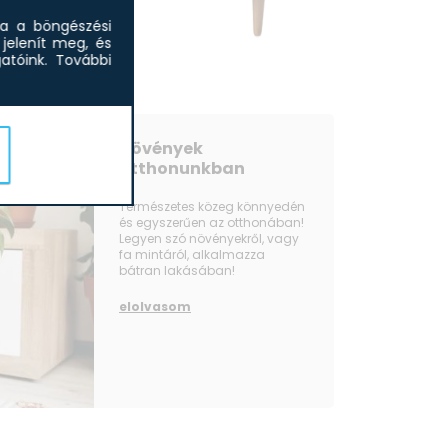
sa a böngészési
jelenít meg, és
tóink.
További
Növények
otthonunkban
Természetes közeg könnyedén
és egyszerűen az otthonában!
Legyen szó növényekről, vagy
fa mintáról, alkalmazza
bátran lakásában!
elolvasom