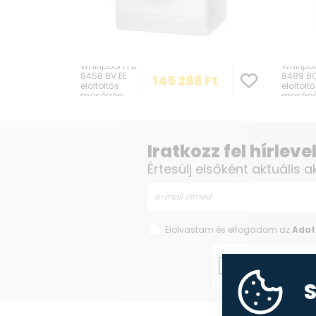
Whirlpool FFB
Whirlpo
8458 BV EE
8489 BC
145 288
Ft
elöltöltős
elöltölt
mosógép
mosóg
Iratkozz fel hírlev
Értesülj elsőként aktuális a
Elolvastam és elfogadom az
Adat
S