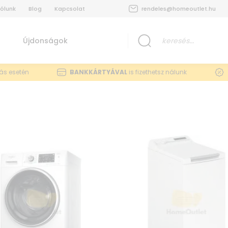
ólunk
Blog
Kapcsolat
rendeles@homeoutlet.hu
Újdonságok
lás esetén
BANKKÁRTYÁVAL
is fizethetsz nálunk