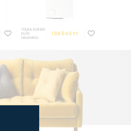
Whirlpool
TDLRA 6261BS
156 845
Ft
EU/N
felültöltős
mosógép