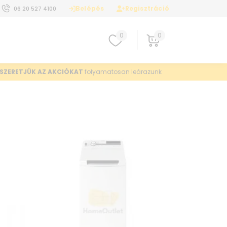
Belépés
Regisztráció
06 20 527 4100
0
0
SZERETJÜK AZ AKCIÓKAT
folyamatosan leárazunk