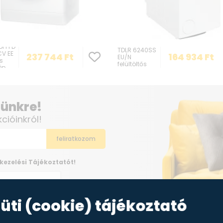
Whirlpool
ol FFD
TDLR 6240SS
V EE
237 744
Ft
164 934
Ft
EU/N
ős
felültöltős
ép
mosógép
elünkre!
kcióinkról!
kezelési Tájékoztatót!
üti (cookie) tájékoztató