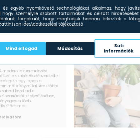
et és egyéb nyomkövető technológiákat alkalmaz, hogy javít
l hogy személyre szabott tartalmakat és célzott hirdetéseket 
dalunk forgalmát, hogy megtudjuk honnan érkeztek a látoga
attintson ide:
Adatkezelési tájékoztató
Süti
Modern
Mind elfogad
Módosítás
információk
lakberendezés
otthonába
A modern lakberendezési
stílust a szakértők előszeretettel
emlegetik egy lapon a
minimál irányzattal. Ám előbbi
szabad kezet ad a
színvariációk kiteljesítésében,
lényegesen több
díszítőelemet...
elolvasom