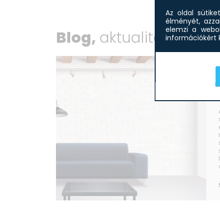
Az oldal sütik
élményét, azza
elemzi a webol
Blog,
aktualitások
információkért k