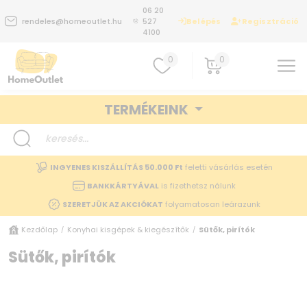
06 20
Belépés
Regisztráció
rendeles@homeoutlet.hu
527
4100
0
0
TERMÉKEINK
INGYENES KISZÁLLÍTÁS 50.000 Ft
feletti vásárlás esetén
BANKKÁRTYÁVAL
is fizethetsz nálunk
SZERETJÜK AZ AKCIÓKAT
folyamatosan leárazunk
Kezdőlap
Konyhai kisgépek & kiegészítők
Sütők, pirítók
/
/
Sütők, pirítók