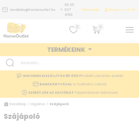
06 20
Belépés
Regisztráció
rendeles@homeoutlet.hu
527
4100
0
0
TERMÉKEINK
INGYENES KISZÁLLÍTÁS 50.000 Ft
feletti vásárlás esetén
BANKKÁRTYÁVAL
is fizethetsz nálunk
SZERETJÜK AZ AKCIÓKAT
folyamatosan leárazunk
Kezdőlap
Higiénia
Szájápoló
/
/
Szájápoló