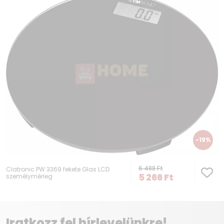
-19%
6 488
Ft
Clatronic PW 3369 fekete Glas LCD
5 266
Ft
személymérleg
Iratkozz fel hírlevelünkre!