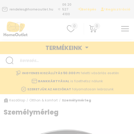
06 20
Belépés
Regisztráció
rendeles@homeoutlet.hu
527
4100
0
0
TERMÉKEINK
INGYENES KISZÁLLÍTÁS 50.000 Ft
feletti vásárlás esetén
BANKKÁRTYÁVAL
is fizethetsz nálunk
SZERETJÜK AZ AKCIÓKAT
folyamatosan leárazunk
Kezdőlap
Otthon & komfort
Személymérleg
/
/
Személymérleg