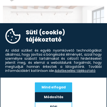
Süti (cookie)
tájékoztató
Az oldal sütiket és egyéb nyomkövető technológiákat
alkalmaz, hogy javítsa a böngészési élményét, azzal hogy
személyre szabott tartalmakat és célzott hirdetéseket
jelenít meg, és elemzi a weboldalunk forgalmát, hogy
megtudjuk honnan érkeztek a látogatóink.
További
információkért kattintson ide:
Adatkezelési tájékoztató
Modern lakberendezés otthonába
A modern lakberendezési stílust a szakértők előszeretettel
emlegetik egy lapon a minimál irányzattal. Ám előbbi szabad
Mind elfogad
kezet ad a színvariációk kiteljesítésében, lényegesen több
díszítőelemet...
Módosítás
elolvasom
Süti