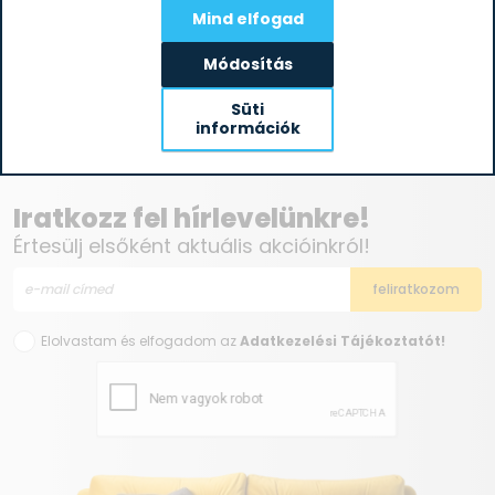
Mind elfogad
-21%
Módosítás
19 828
Ft
Clatronic UM 3470 fehér 1,5L 500W
Süti
15 701
Ft
turmixgép
információk
Iratkozz fel hírlevelünkre!
Értesülj elsőként aktuális akcióinkról!
Elolvastam és elfogadom az
Adatkezelési Tájékoztatót!