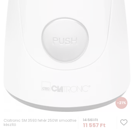
-21%
14 561
Ft
Clatronic SM 3593 fehér 250W smoothie
11 557
Ft
készítő