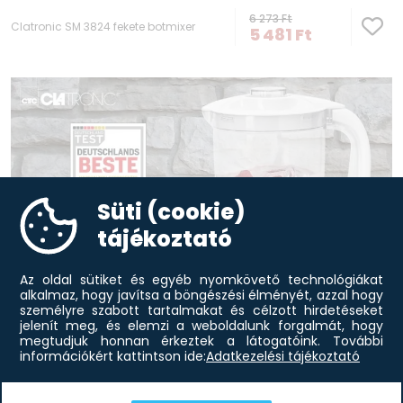
6 273
Ft
Clatronic SM 3824 fekete botmixer
5 481
Ft
Süti (cookie)
tájékoztató
Az oldal sütiket és egyéb nyomkövető technológiákat
alkalmaz, hogy javítsa a böngészési élményét, azzal hogy
személyre szabott tartalmakat és célzott hirdetéseket
jelenít meg, és elemzi a weboldalunk forgalmát, hogy
megtudjuk honnan érkeztek a látogatóink.
További
információkért kattintson ide:
Adatkezelési tájékoztató