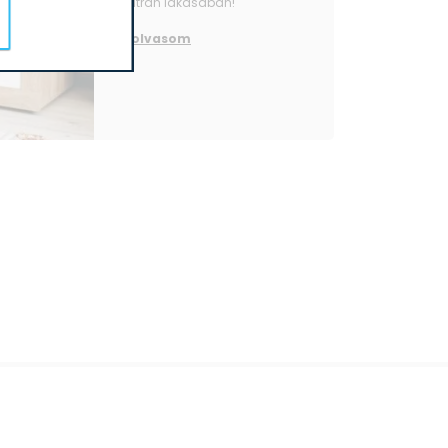
bátran lakásában!
elolvasom