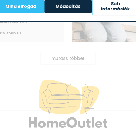
minimál irányzattal. Ám előbbi
Süti
Mind elfogad
Módosítás
szabad kezet ad a
információk
színvariációk kiteljesítésében,
lényegesen több
díszítőelemet...
elolvasom
mutass többet