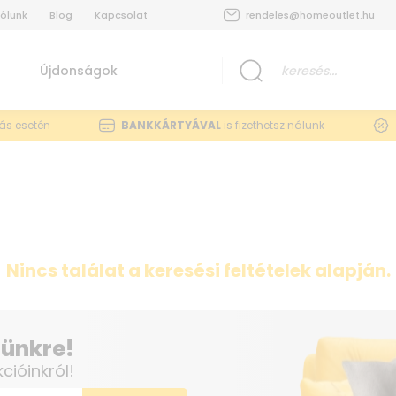
ólunk
Blog
Kapcsolat
rendeles@homeoutlet.hu
Újdonságok
lás esetén
BANKKÁRTYÁVAL
is fizethetsz nálunk
Nincs találat a keresési feltételek alapján.
elünkre!
kcióinkról!