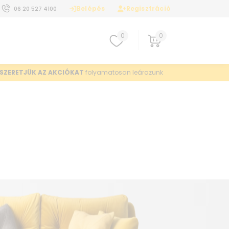
Belépés
Regisztráció
06 20 527 4100
0
0
SZERETJÜK AZ AKCIÓKAT
folyamatosan leárazunk