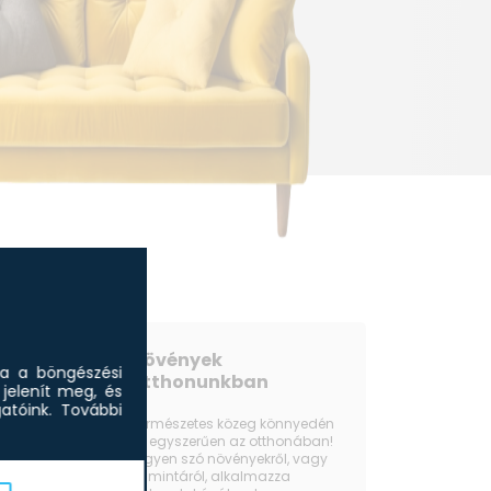
Növények
sa a böngészési
otthonunkban
jelenít meg, és
tóink.
További
Természetes közeg könnyedén
és egyszerűen az otthonában!
Legyen szó növényekről, vagy
fa mintáról, alkalmazza