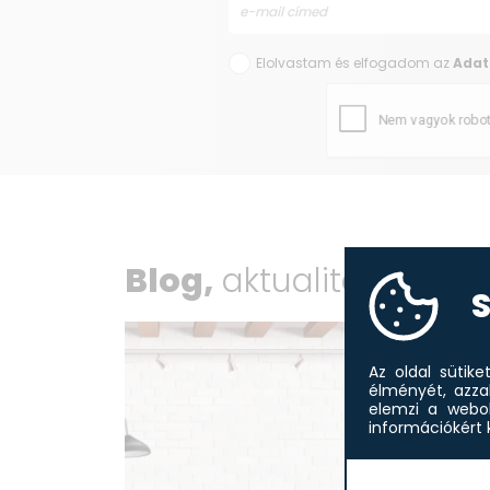
Elolvastam és elfogadom az
Adat
Blog,
aktualitások
S
Az oldal sütik
élményét, azza
elemzi a webol
információkért k