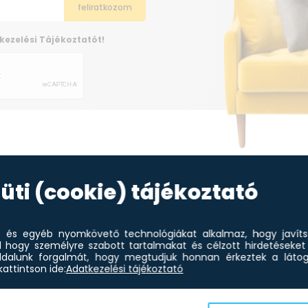
kezelési Tájékoztatót!
üti (cookie) tájékoztató
Modern
et és egyéb nyomkövető technológiákat alkalmaz, hogy javít
lakberendezés
l hogy személyre szabott tartalmakat és célzott hirdetéseket 
otthonába
dalunk forgalmát, hogy megtudjuk honnan érkeztek a látoga
attintson ide:
Adatkezelési tájékoztató
A modern lakberendezési
stílust a szakértők előszeretettel
emlegetik egy lapon a