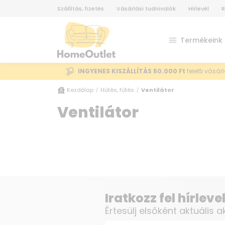
Szállítás, fizetés
Vásárlási tudnivalók
Hírlevél
R
Termékeink
INGYENES KISZÁLLÍTÁS 50.000 Ft
feletti vásár
Kezdőlap
Hűtés, fűtés
Ventilátor
/
/
Ventilátor
Iratkozz fel hírlev
Értesülj elsőként aktuális a