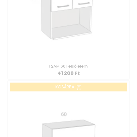
F2AM 60 Felső elem
41 200
Ft
KOSÁRBA