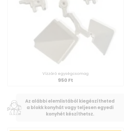
Vízzáró egységcsomag
950
Ft
Az alábbi elemlistából kiegészítheted
a blokk konyhát vagy teljesen egyedi
konyhét készíthetsz.