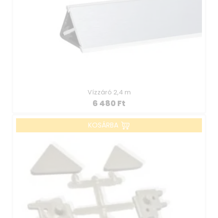
Vízzáró 2,4 m
6 480
Ft
KOSÁRBA