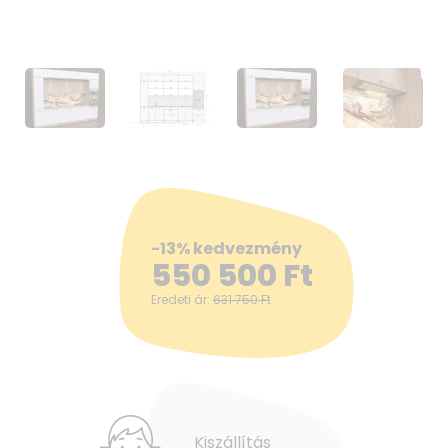
-13% kedvezmény
550 500
Ft
Eredeti ár:
631 750
Ft
Kiszállítás