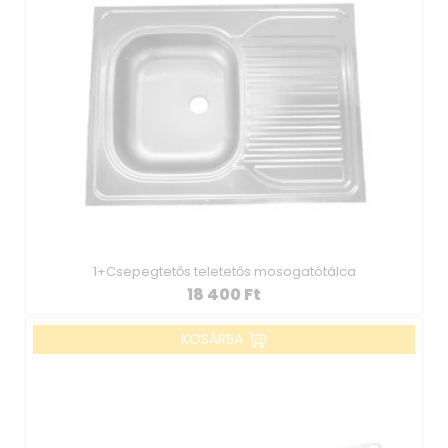
1+Csepegtetős teletetős mosogatótálca
18 400
Ft
KOSÁRBA