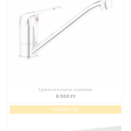
Egykaros konyhai csaptelep
6 000
Ft
KOSÁRBA