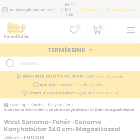
06 20
Belépés
Regisztráció
rendeles@homeoutlet.hu
527
4100
0
0
TERMÉKEINK
INGYENES KISZÁLLÍTÁS 50.000 Ft
feletti vásárlás esetén
BANKKÁRTYÁVAL
is fizethetsz nálunk
SZERETJÜK AZ AKCIÓKAT
folyamatosan leárazunk
Kezdőlap
Konyha
Konyhabútor
/
/
/
West Sonoma-Fehér-Sonoma Konyhabútor 340 cm-Magasítással
West Sonoma-Fehér-Sonoma
Konyhabútor 340 cm-Magasítással
cikkszám:
HM613356