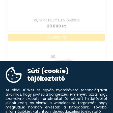
72/FA 40 FELSŐ ELEM JOBBOS
23 600
Ft
KOSÁRBA
Süti (cookie)
tájékoztató
Az oldal sütiket és egyéb nyomkövető technológiákat
alkalmaz, hogy javítsa a böngészési élményét, azzal hogy
személyre szabott tartalmakat és célzott hirdetéseket
jelenít meg, és elemzi a weboldalunk forgalmát, hogy
megtudjuk honnan érkeztek a látogatóink.
További
információkért kattintson ide:
Adatkezelési tájékoztató