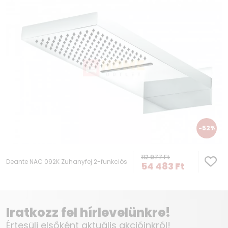
-52%
112 977
Ft
Deante NAC 092K Zuhanyfej 2-funkciós
54 483
Ft
Iratkozz fel hírlevelünkre!
Értesülj elsőként aktuális akcióinkról!