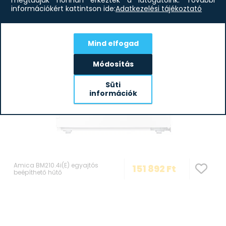
információkért kattintson ide:
Adatkezelési tájékoztató
Mind elfogad
Módosítás
Süti
információk
Amica BM210.4i(E) egyajtós
151 892
Ft
beépíthető hűtő