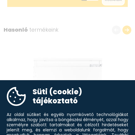
Fagyasztó fiókok: 3 db
Felszerelés
Fogantyú Kívül
Hasonló
termékeink
Süti (cookie)
tájékoztató
Az oldal sütiket és egyéb nyomkövető technológiákat
alkalmaz, hogy javítsa a böngészési élményét, azzal hogy
személyre szabott tartalmakat és célzott hirdetéseket
jelenít meg, és elemzi a weboldalunk forgalmát, hogy
megtudjuk honnan érkeztek a látogatóink.
További