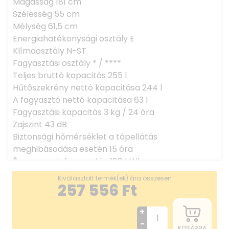
Magasság 181 cm
Szélesség 55 cm
Mélység 61,5 cm
Energiahatékonysági osztály E
Klímaosztály N-ST
Fagyasztási osztály * / ****
Teljes bruttó kapacitás 255 l
Hűtőszekrény nettó kapacitása 244 l
A fagyasztó nettó kapacitása 63 l
Fagyasztási kapacitás 3 kg / 24 óra
Zajszint 43 dB
Biztonsági hőmérséklet a tápellátás
meghibásodása esetén 15 óra
Éves energiafogyasztás 188 kWh
Ajtók száma 2
Kiválasztott termék(ek) ára összesen
Hűtőközeg: R600a
257 556
Ft
Automatikus hűtőszekrény-leolvasztás
Biztonsági üveg: 2 + 1 db
+
Gyümölcs- és zöldségfélék: 1 db
-
KOSÁRBA