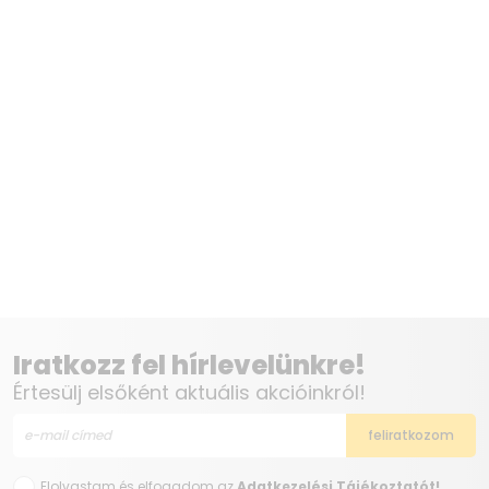
Iratkozz fel hírlevelünkre!
Értesülj elsőként aktuális akcióinkról!
Elolvastam és elfogadom az
Adatkezelési Tájékoztatót!