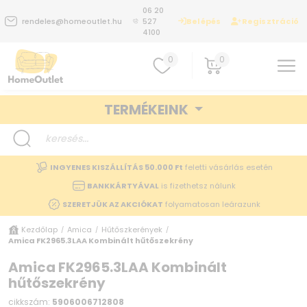
06 20
Belépés
Regisztráció
rendeles@homeoutlet.hu
527
4100
0
0
TERMÉKEINK
INGYENES KISZÁLLÍTÁS 50.000 Ft
feletti vásárlás esetén
BANKKÁRTYÁVAL
is fizethetsz nálunk
SZERETJÜK AZ AKCIÓKAT
folyamatosan leárazunk
Kezdőlap
Amica
Hűtőszkerények
/
/
/
Amica FK2965.3LAA Kombinált hűtőszekrény
Amica FK2965.3LAA Kombinált
hűtőszekrény
cikkszám:
5906006712808