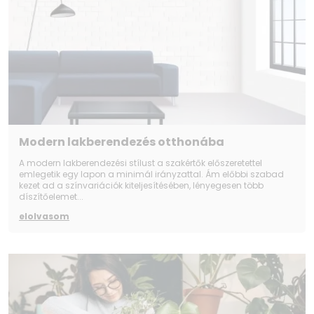
Modern lakberendezés otthonába
A modern lakberendezési stílust a szakértők előszeretettel
emlegetik egy lapon a minimál irányzattal. Ám előbbi szabad
kezet ad a színvariációk kiteljesítésében, lényegesen több
díszítőelemet...
elolvasom