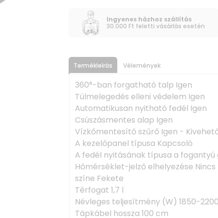
Ingyenes házhoz szállítás
30.000 Ft feletti vásárlás esetén
Termékleírás
Vélemények
360°-ban forgatható talp Igen
Túlmelegedés elleni védelem Igen
Automatikusan nyitható fedél Igen
Csúszásmentes alap Igen
Vízkőmentesítő szűrő Igen - Kivehet
A kezelőpanel típusa Kapcsoló
A fedél nyitásának típusa a fogantyú
Hőmérséklet-jelző elhelyezése Nincs
színe Fekete
Térfogat 1,7 l
Névleges teljesítmény (W) 1850-220
Tápkábel hossza 100 cm