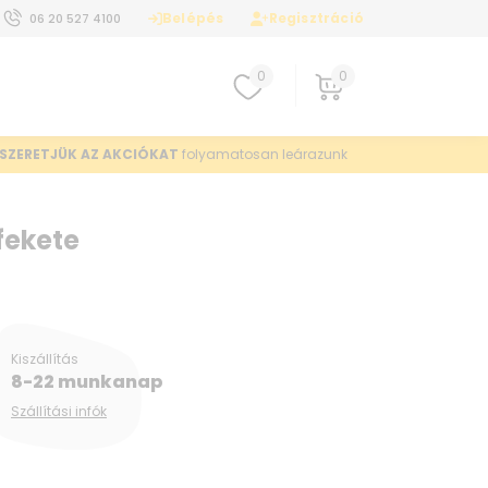
Belépés
Regisztráció
06 20 527 4100
0
0
SZERETJÜK AZ AKCIÓKAT
folyamatosan leárazunk
fekete
Kiszállítás
8-22 munkanap
Szállítási infók