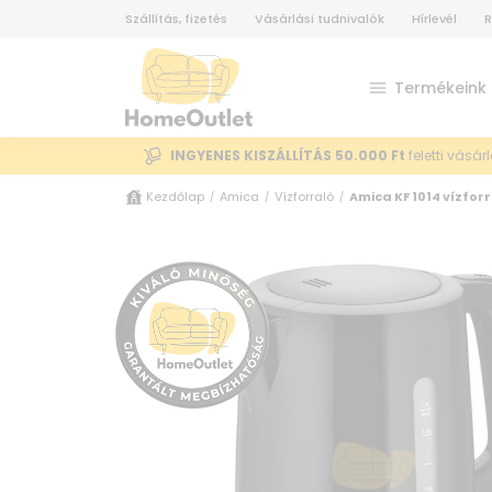
Szállítás, fizetés
Vásárlási tudnivalók
Hírlevél
R
Termékeink
INGYENES KISZÁLLÍTÁS 50.000 Ft
feletti vásár
Kezdőlap
Amica
Vízforraló
Amica KF 1014 vízfor
/
/
/