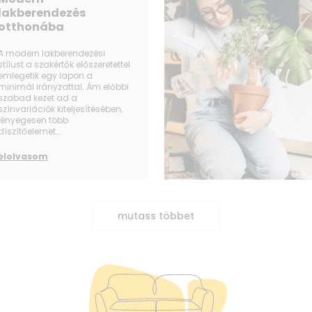
lakberendezés
otthonába
A modern lakberendezési
stílust a szakértők előszeretettel
emlegetik egy lapon a
minimál irányzattal. Ám előbbi
szabad kezet ad a
színvariációk kiteljesítésében,
lényegesen több
díszítőelemet...
elolvasom
mutass többet