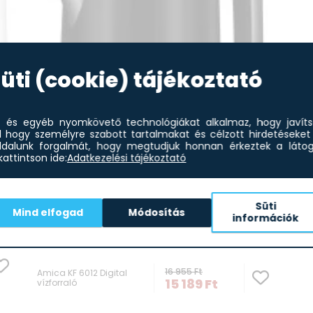
üti (cookie) tájékoztató
et és egyéb nyomkövető technológiákat alkalmaz, hogy javít
l hogy személyre szabott tartalmakat és célzott hirdetéseket 
dalunk forgalmát, hogy megtudjuk honnan érkeztek a látoga
attintson ide:
Adatkezelési tájékoztató
Ami
fek
Süti
Mind elfogad
Módosítás
információk
0%
-10%
16 955
Ft
Amica KF 6012 Digital
15 189
Ft
vízforraló