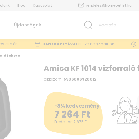
ólunk
Blog
Kapcsolat
rendeles@homeoutlet.hu
Újdonságok
lás esetén
BANKKÁRTYÁVAL
is fizethetsz nálunk
raló fekete
Amica KF 1014 vízforraló 
cikkszám:
5906006920012
-8% kedvezmény
7 264
Ft
Eredeti ár:
7 875
Ft