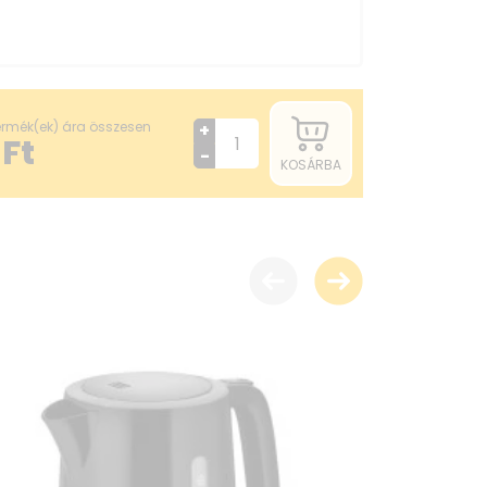
termék(ek) ára összesen
+
Ft
-
KOSÁRBA