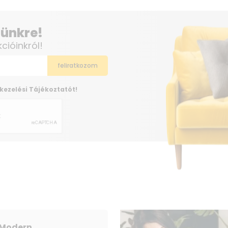
elünkre!
kcióinkról!
kezelési Tájékoztatót!
Modern