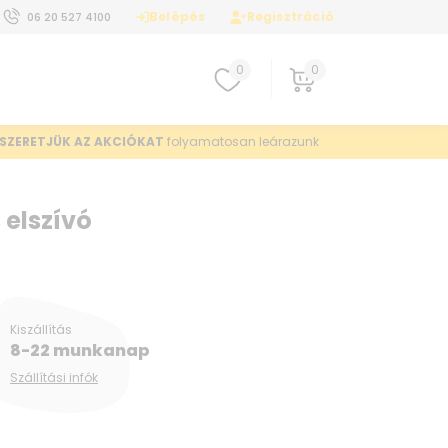
Belépés
Regisztráció
06 20 527 4100
0
0
SZERETJÜK AZ AKCIÓKAT
folyamatosan leárazunk
elszívó
Kiszállítás
8-22 munkanap
Szállítási infók