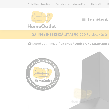
Szállítás, fizetés
Vásárlási tudnivalók
Hírlevél
R
Termékeink
INGYENES KISZÁLLÍTÁS 50.000 Ft
feletti vásár
Kezdőlap
Amica
Elszívók
Amica OKC6212RA kürt
/
/
/