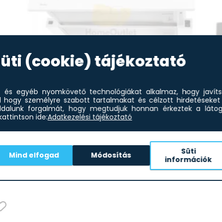
Vezérlőrendszer Izosztát
Maximális lehetséges légáramlás 63
üti (cookie) tájékoztató
et és egyéb nyomkövető technológiákat alkalmaz, hogy javít
l hogy személyre szabott tartalmakat és célzott hirdetéseket 
dalunk forgalmát, hogy megtudjuk honnan érkeztek a látoga
attintson ide:
Adatkezelési tájékoztató
Amica OTP6233W
36 156
Ft
teleszkópos elszívó
Süti
Ami
Mind elfogad
Módosítás
els
információk