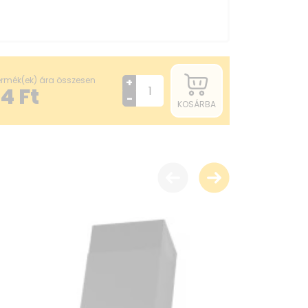
termék(ek) ára összesen
+
84
Ft
-
KOSÁRBA
használat mellett elérhető maximális
nélkül] 70 dB
angteljesítmény-kibocsátás minimális
5 cm
3 cm