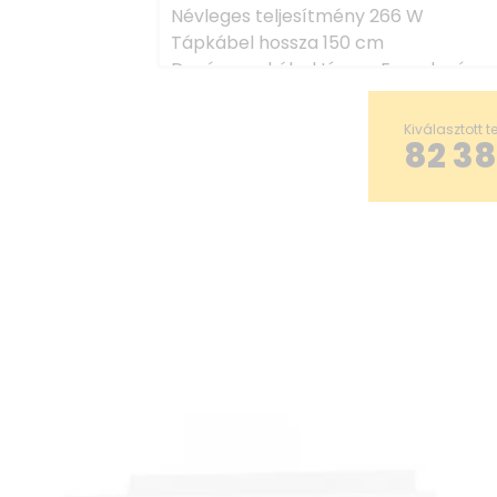
Névleges teljesítmény 266 W
Tápkábel hossza 150 cm
Dugó vagy kábel típusa Euro dugó
Kürtő átmérője 15 cm
A fő világítás egységeinek száma 2
Kiválasztott 
82 3
Motoros egységek száma 1
Hangteljesítmény-kibocsátás normál 
sebességnél [intenzív vagy gyorsítás 
Frekvencia 50
Tápegység feszültsége 230V
A fő világítás típusa LED GU10
Normál használat mellett elérhető h
sebességgel 51 dB
Nettó tömeg 10 kg
Távolság az elektromos főzőlaptól 4
Távolság a fényvédő fedéltől a falig 
A zsírszűrő méretei 250x300
Távolság a gáztűzhelytől 65 cm
Éves energiafogyasztás 64,7 kWh