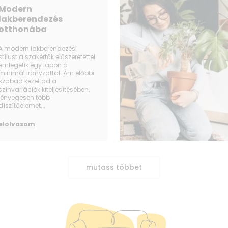
Modern
lakberendezés
otthonába
A modern lakberendezési
stílust a szakértők előszeretettel
emlegetik egy lapon a
minimál irányzattal. Ám előbbi
szabad kezet ad a
színvariációk kiteljesítésében,
lényegesen több
díszítőelemet...
elolvasom
mutass többet