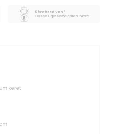
Kérdésed van?
Keresd ügyfélszolgálatunkat!
ium keret
 cm