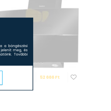
5 m³/h
Amica OTP6253
beépíthető elszí
sa a böngészési
jelenít meg, és
tóink.
További
ca SKZ 62CB kürtős
52 666
Ft
zívó