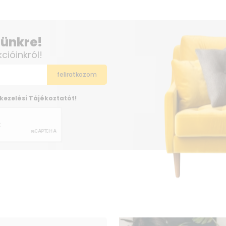
elünkre!
kcióinkról!
kezelési Tájékoztatót!