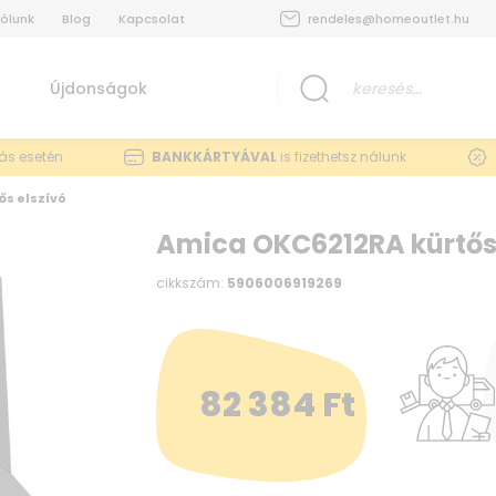
ólunk
Blog
Kapcsolat
rendeles@homeoutlet.hu
Újdonságok
lás esetén
BANKKÁRTYÁVAL
is fizethetsz nálunk
ős elszívó
Amica OKC6212RA kürtős 
cikkszám:
5906006919269
82 384
Ft