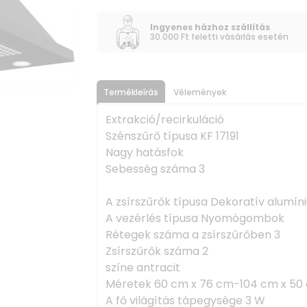
Ingyenes házhoz szállítás
30.000 Ft feletti vásárlás esetén
Termékleírás
Vélemények
Extrakció/recirkuláció
Szénszűrő típusa KF 17191
Nagy hatásfok
Sebesség száma 3
A zsírszűrők típusa Dekoratív alumín
A vezérlés típusa Nyomógombok
Rétegek száma a zsírszűrőben 3
Zsírszűrők száma 2
színe antracit
Méretek 60 cm x 76 cm-104 cm x 50
A fő világítás tápegysége 3 W