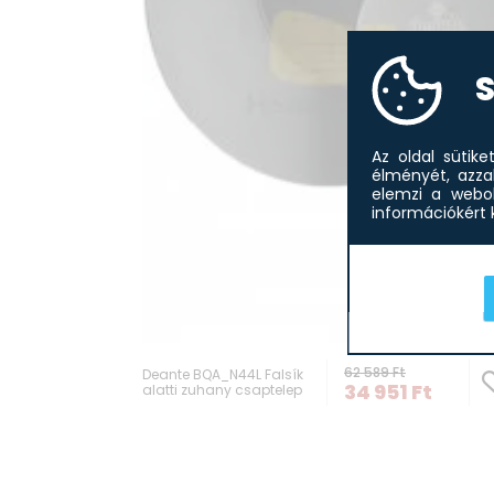
S
Az oldal sütik
élményét, azza
elemzi a webol
információkért k
-4
62 589
Ft
Deante BQA_N44L Falsík
34 951
Ft
alatti zuhany csaptelep