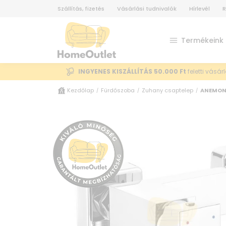
Szállítás, fizetés
Vásárlási tudnivalók
Hírlevél
R
Termékeink
INGYENES KISZÁLLÍTÁS 50.000 Ft
feletti vásár
Kezdőlap
Fürdőszoba
Zuhany csaptelep
ANEMON 
/
/
/