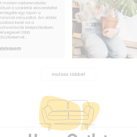
A modern lakberendezési
stílust a szakértők előszeretettel
emlegetik egy lapon a
minimál irányzattal. Ám előbbi
szabad kezet ad a
színvariációk kiteljesítésében,
lényegesen több
díszítőelemet...
elolvasom
mutass többet