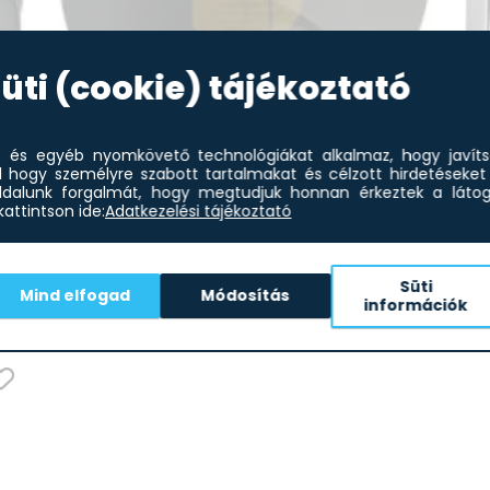
üti (cookie) tájékoztató
et és egyéb nyomkövető technológiákat alkalmaz, hogy javít
l hogy személyre szabott tartalmakat és célzott hirdetéseket 
dalunk forgalmát, hogy megtudjuk honnan érkeztek a látoga
attintson ide:
Adatkezelési tájékoztató
-49%
Dea
csa
Süti
76 045
Ft
Mind elfogad
Módosítás
Deante BQA_N44P Falsík
információk
4%
38 798
Ft
alatti egykaros csa...