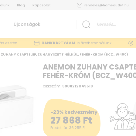
ólunk
Blog
Kapcsolat
rendeles@homeoutlet.hu
Újdonságok
lás esetén
BANKKÁRTYÁVAL
is fizethetsz nálunk
ZUHANY CSAPTELEP, ZUHANYSZETT NÉLKÜL, FEHÉR-KRÓM (BCZ_W400)
ANEMON ZUHANY CSAPTEL
FEHÉR-KRÓM (BCZ_W40
cikkszám:
5908212049518
-23% kedvezmény
27 868
Ft
Eredeti ár:
36 255
Ft