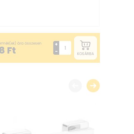
termék(ek) ára összesen
+
8
Ft
-
KOSÁRBA