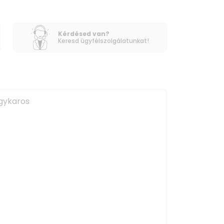
Kérdésed van?
Keresd ügyfélszolgálatunkat!
egykaros