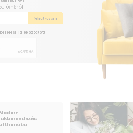
kcióinkról!
kezelési Tájékoztatót!
Modern
lakberendezés
otthonába