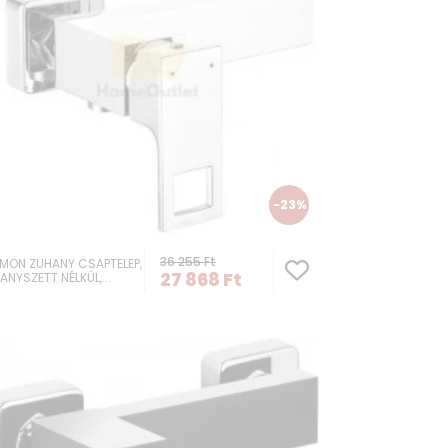
BEGONIA NÉGYS
TERMOSZTÁTOS Z
-23%
36 255
Ft
MON ZUHANY CSAPTELEP,
27 868
Ft
ANYSZETT NÉLKÜL,...