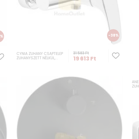
-38%
5%
31 583
Ft
CYNIA ZUHANY CSAPTELEP
19 613
Ft
ZUHANYSZETT NÉLKÜL,...
ANE
ZUH