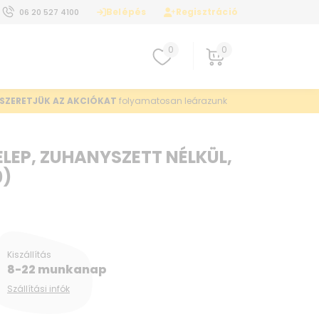
Belépés
Regisztráció
06 20 527 4100
0
0
SZERETJÜK AZ AKCIÓKAT
folyamatosan leárazunk
EP, ZUHANYSZETT NÉLKÜL,
0)
Kiszállítás
8-22 munkanap
Szállítási infók