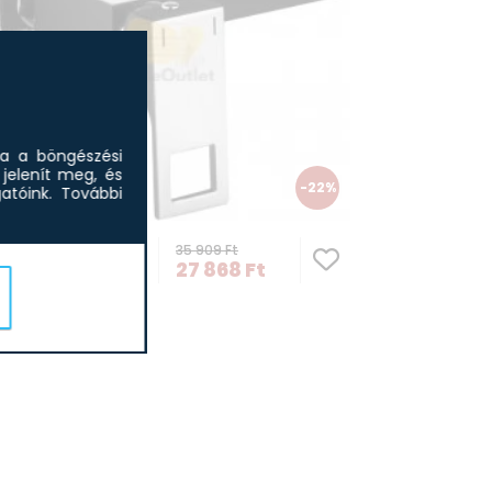
sa a böngészési
jelenít meg, és
-22%
tóink.
További
Deante BQA_04
Egykaros csapt
zuhanyv...
35 909
Ft
nte BCZ B400 Zuhany
27 868
Ft
ptelep zuhanyszett...