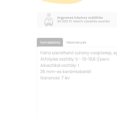
Ingyenes házhoz szállítás
30.000 Ft feletti vásárlás esetén
Termékleírás
Vélemények
Falra szerelhető zuhany csaptelep, 
Átfolyási osztály: S - 15-19,8 l/perc
Akusztikai osztály: I
35 mm-es kerámiabetét
Garancia: 7 év