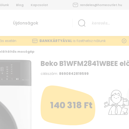
ólunk
Blog
Kapcsolat
rendeles@homeoutlet.hu
Újdonságok
lás esetén
BANKKÁRTYÁVAL
is fizethetsz nálunk
löltöltős mosógép
Beko B1WFM2841WBEE elö
cikkszám:
8690842819599
140 318
Ft