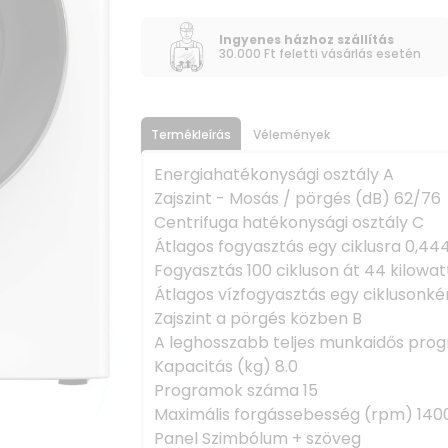
Ingyenes házhoz szállítás
30.000 Ft feletti vásárlás esetén
Termékleírás
Vélemények
Energiahatékonysági osztály A
Zajszint - Mosás / pörgés (dB) 62/76
Centrifuga hatékonysági osztály C
Átlagos fogyasztás egy ciklusra 0,44
Fogyasztás 100 cikluson át 44 kilowa
Átlagos vízfogyasztás egy ciklusonkén
Zajszint a pörgés közben B
A leghosszabb teljes munkaidős prog
Kapacitás (kg) 8.0
Programok száma 15
Maximális forgássebesség (rpm) 140
Panel Szimbólum + szöveg