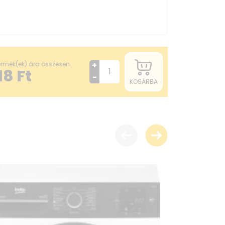
termék(ek) ára összesen
+
18
Ft
-
KOSÁRBA