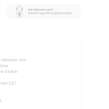
Kérdésed van?
Keresd ügyfélszolgálatunkat!
4 kilowatt-óra
ttóra
t 43 liter
ram 3:27
0