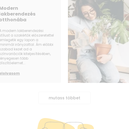
Modern
lakberendezés
otthonába
A modern lakberendezési
stílust a szakértők előszeretettel
emlegetik egy lapon a
minimál irányzattal. Ám előbbi
szabad kezet ad a
színvariációk kiteljesítésében,
lényegesen több
díszítőelemet...
elolvasom
mutass többet