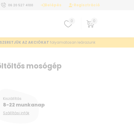
Belépés
Regisztráció
06 20 527 4100
0
0
SZERETJÜK AZ AKCIÓKAT
folyamatosan leárazunk
ltöltős mosógép
Kiszállítás
8-22 munkanap
Szállítási infók