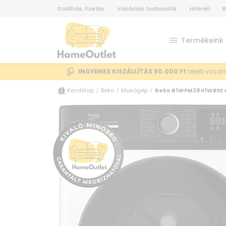
Szállítás, fizetés
Vásárlási tudnivalók
Hírlevél
R
Termékeink
INGYENES KISZÁLLÍTÁS 50.000 Ft
feletti vásár
Kezdőlap
Beko
Mosógép
Beko B1WFM2841WBEE e
/
/
/