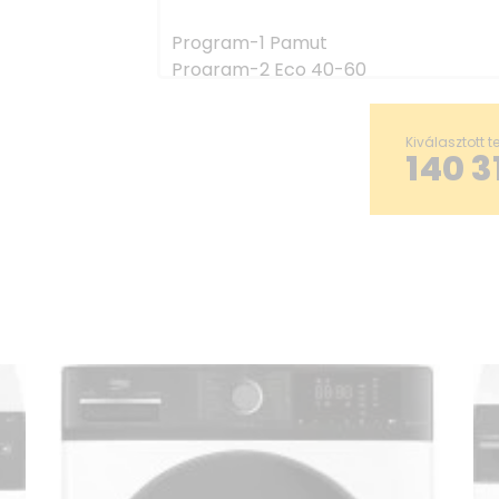
Program-1 Pamut
Program-2 Eco 40-60
Program-3 Szintetikusok
Program-4 Gyors Mini
Kiválasztott 
Program-5 Gyapjú
140 3
Program-6 20°C
Program-7 Mix
Program-8 Öblítés+Fordulás
Program-9 Forgó
Program-10 Belső tisztítás
Program-11 Down Wear
Program-12 Bross
Program-13 Babagondozás
Program-14 Ingek
Programme-15 Intenzív
További funkció - 1 EasyStart
További funkció - 2 Befejezés
További funkció - 3 Öblítés