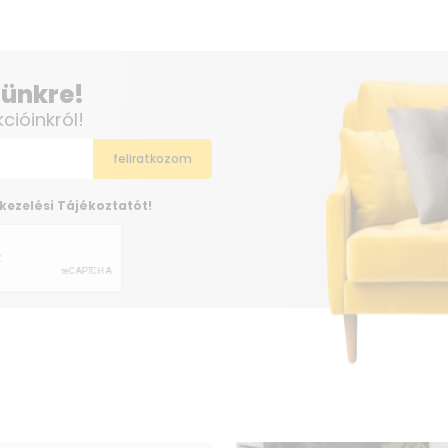
Szélesség 60,0 cm
Magasság 84,7 centiméter
elünkre!
kcióinkról!
kezelési Tájékoztatót!