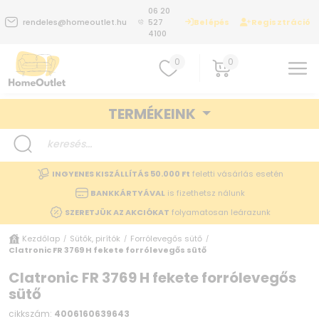
06 20
Belépés
Regisztráció
rendeles@homeoutlet.hu
527
4100
0
0
TERMÉKEINK
INGYENES KISZÁLLÍTÁS 50.000 Ft
feletti vásárlás esetén
BANKKÁRTYÁVAL
is fizethetsz nálunk
SZERETJÜK AZ AKCIÓKAT
folyamatosan leárazunk
Kezdőlap
Sütők, pirítók
Forrólevegős sütő
/
/
/
Clatronic FR 3769 H fekete forrólevegős sütő
Clatronic FR 3769 H fekete forrólevegős
sütő
cikkszám:
4006160639643