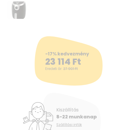
-17% kedvezmény
23 114
Ft
Eredeti ár:
27 901
Ft
Kiszállítás
8-22 munkanap
Szállítási infók