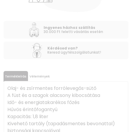
Ingyenes házhoz szállítás
30.000 Ft feletti vásárlás esetén
Kérdésed van?
Keresd ügyfélszolgálatunkat!
Termékleírás
Vélemények
Olaj- és zsírmentes forrólevegős-sütő
A füst és a szagok alacsony kibocsátása
Idő- és energiatakarékos főzés
Hűvös érintőfogantyú
Kapacitás: 1,8 liter
Kivehető tartály (tapadásmentes bevonattal)
biztonsági kapcsolóval