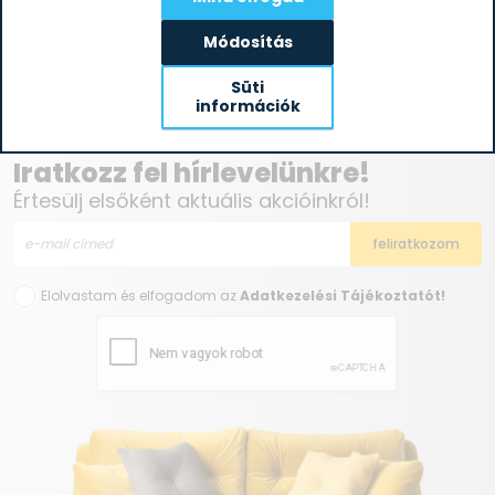
35 678
Ft
Clatronic FR 3699 H fekete
25 590
Ft
forrólevegős sütő
Módosítás
Süti
információk
Iratkozz fel hírlevelünkre!
Értesülj elsőként aktuális akcióinkról!
Elolvastam és elfogadom az
Adatkezelési Tájékoztatót!