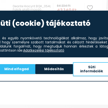
84 234
Ft
Deante Hiacynt BQH_054L
43 140
Ft
Falsík alatti mosdó...
üti (cookie) tájékoztató
6%
et és egyéb nyomkövető technológiákat alkalmaz, hogy javít
l hogy személyre szabott tartalmakat és célzott hirdetéseket 
dalunk forgalmát, hogy megtudjuk honnan érkeztek a látoga
attintson ide:
Adatkezelési tájékoztató
Dea
csa
Süti
Mind elfogad
Módosítás
információk