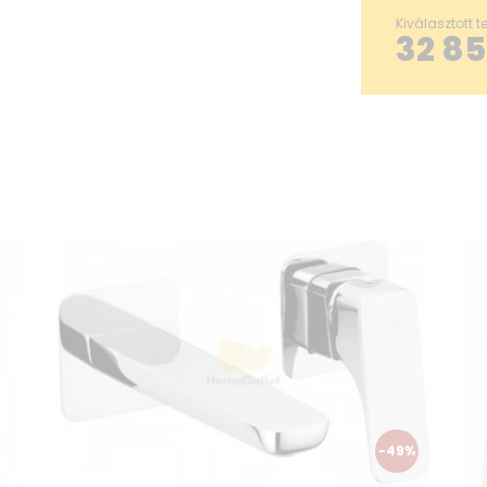
Kiválasztott 
32 8
-49%