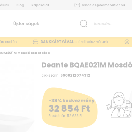
ólunk
Blog
Kapcsolat
rendeles@homeoutlet.hu
Újdonságok
lás esetén
BANKKÁRTYÁVAL
is fizethetsz nálunk
BQAE021M Mosdó csaptelep
Deante BQAE021M Mosdó
cikkszám:
5908212074312
-38% kedvezmény
32 854
Ft
Eredeti ár:
52 633
Ft