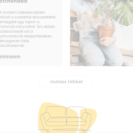
otthonába
A modern lakberendezési
stílust a szakértők előszeretettel
emlegetik egy lapon a
minimál irányzattal. Ám előbbi
szabad kezet ad a
színvariációk kiteljesítésében,
lényegesen több
díszítőelemet...
elolvasom
mutass többet