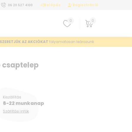
Belépés
Regisztráció
06 20 527 4100
0
0
SZERETJÜK AZ AKCIÓKAT
folyamatosan leárazunk
 csaptelep
Kiszállítás
8-22 munkanap
Szállítási infók