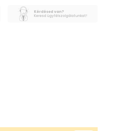
Kérdésed van?
Keresd ügyfélszolgálatunkat!