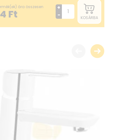
termék(ek) ára összesen
+
54
Ft
-
KOSÁRBA