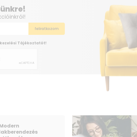
elünkre!
kcióinkról!
kezelési Tájékoztatót!
Modern
lakberendezés