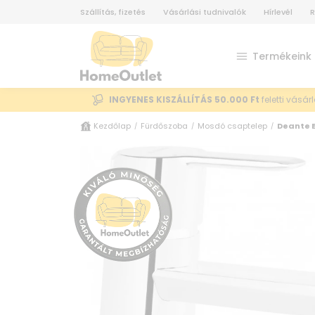
Szállítás, fizetés
Vásárlási tudnivalók
Hírlevél
R
Termékeink
INGYENES KISZÁLLÍTÁS 50.000 Ft
feletti vásár
Kezdőlap
Fürdőszoba
Mosdó csaptelep
Deante 
/
/
/