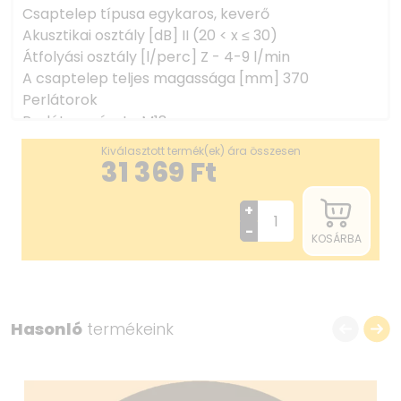
Csaptelep típusa egykaros, keverő
Akusztikai osztály [dB] II (20 < x ≤ 30)
Átfolyási osztály [l/perc] Z - 4-9 l/min
A csaptelep teljes magassága [mm] 370
Perlátorok
Perlátor mérete M18
Perlátor típusa honeycomb, lapos
Kiválasztott termék(ek) ára összesen
Kifolyócsövek
31 369
Ft
Anyag acél 304
Kifolyó típusa forgatható
+
Csaptelep kifolyócső hatótávolsága [mm] 200
-
KOSÁRBA
Csaptelep betét
Betét mérete 25 mm
Csatlakozó tömlők
Hosszúság [mm] 600
Hasonló
termékeink
Csatlakozó menet M10
Menet beszereléshez 3/8''