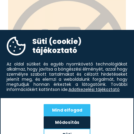
Süti (cookie)
tájékoztató
Az oldal sütiket és egyéb nyomkövető technológiákat
alkalmaz, hogy javítsa a böngészési élményét, azzal hogy
személyre szabott tartalmakat és célzott hirdetéseket
jelenít meg, és elemzi a weboldalunk forgalmát, hogy
megtudjuk honnan érkeztek a látogatóink.
További
információkért kattintson ide:
Adatkezelési tájékoztató
-12%
Mind elfogad
52 138
Ft
Deante BQJ_C62M Konyhai
Módosítás
45 732
Ft
csaptelep