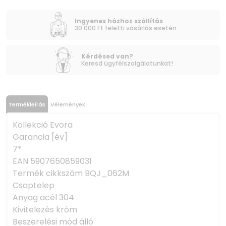
Ingyenes házhoz szállítás
30.000 Ft feletti vásárlás esetén
Kérdésed van?
Keresd ügyfélszolgálatunkat!
Termékleírás
Vélemények
Kollekció Evora
Garancia [év]
7*
EAN 5907650859031
Termék cikkszám BQJ_062M
Csaptelep
Anyag acél 304
Kivitelezés króm
Beszerelési mód álló