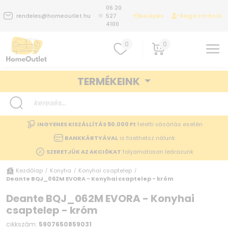
06 20
Belépés
Regisztráció
rendeles@homeoutlet.hu
527
4100
0
0
TERMÉKEINK
INGYENES KISZÁLLÍTÁS 50.000 Ft
feletti vásárlás esetén
BANKKÁRTYÁVAL
is fizethetsz nálunk
SZERETJÜK AZ AKCIÓKAT
folyamatosan leárazunk
Kezdőlap
Konyha
Konyhai csaptelep
/
/
/
Deante BQJ_062M EVORA - Konyhai csaptelep - króm
Deante BQJ_062M EVORA - Konyhai
csaptelep - króm
cikkszám:
5907650859031