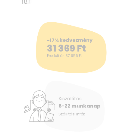
-17% kedvezmény
31 369
Ft
Eredeti ár:
37 956
Ft
Kiszállítás
8-22 munkanap
Szállítási infók