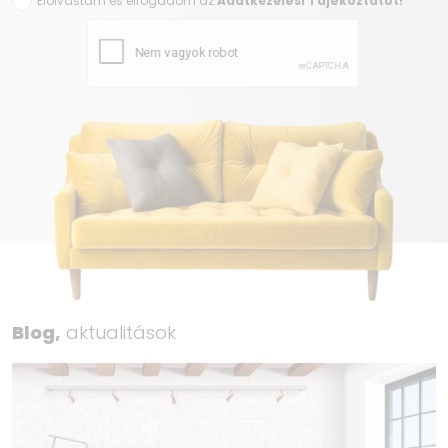
Elolvastam és elfogadom az
Adatkezelési Tájékoztatót!
Blog,
aktualitások