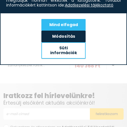
megtudjuk honnan érkeztek a látogatóink.
További
információkért kattintson ide:
Adatkezelési tájékoztató
Mind elfogad
Módosítás
-51%
Süti
információk
284 880
Ft
Deante Hiacynt BXYZ0QHM
140 368
Ft
Zuhanykészlet falsík...
Iratkozz fel hírlevelünkre!
Értesülj elsőként aktuális akcióinkról!