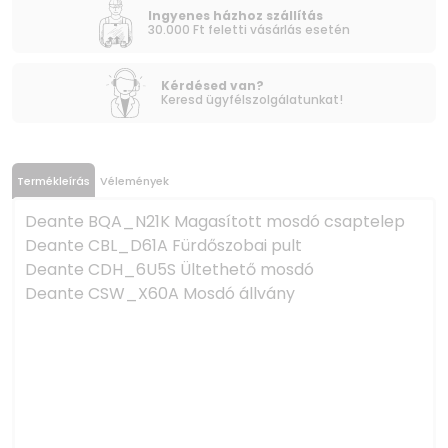
Ingyenes házhoz szállítás
30.000 Ft feletti vásárlás esetén
Kérdésed van?
Keresd ügyfélszolgálatunkat!
Termékleírás
Vélemények
Deante BQA_N21K Magasított mosdó csaptelep
Deante CBL_D61A Fürdőszobai pult
Deante CDH_6U5S Ültethető mosdó
Deante CSW_X60A Mosdó állvány