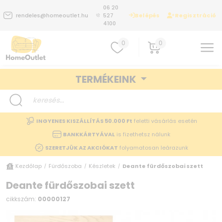
06 20
Belépés
Regisztráció
rendeles@homeoutlet.hu
527
4100
0
0
TERMÉKEINK
INGYENES KISZÁLLÍTÁS 50.000 Ft
feletti vásárlás esetén
BANKKÁRTYÁVAL
is fizethetsz nálunk
SZERETJÜK AZ AKCIÓKAT
folyamatosan leárazunk
Kezdőlap
Fürdőszoba
Készletek
Deante fürdőszobai szett
/
/
/
Deante fürdőszobai szett
cikkszám:
00000127