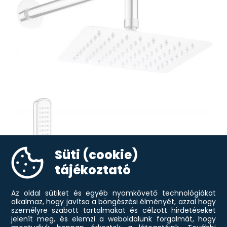
Süti (cookie)
tájékoztató
Az oldal sütiket és egyéb nyomkövető technológiákat
alkalmaz, hogy javítsa a böngészési élményét, azzal hogy
személyre szabott tartalmakat és célzott hirdetéseket
jelenít meg, és elemzi a weboldalunk forgalmát, hogy