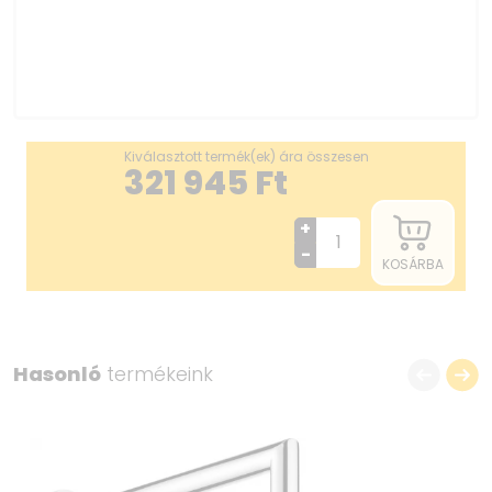
Kiválasztott termék(ek) ára összesen
321 945
Ft
+
-
KOSÁRBA
Hasonló
termékeink