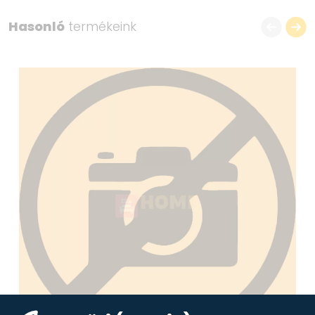
Hasonló
termékeink