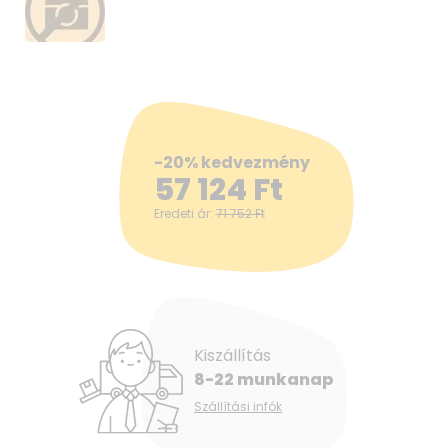
-20% kedvezmény
57 124
Ft
Eredeti ár:
71 752
Ft
Kiszállítás
8-22 munkanap
Szállítási infók