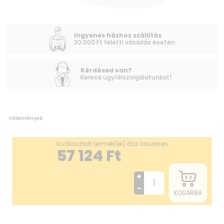
Ingyenes házhoz szállítás
30.000 Ft feletti vásárlás esetén
Kérdésed van?
Keresd ügyfélszolgálatunkat!
Vélemények
Kiválasztott termék(ek) ára összesen
57 124
Ft
+
-
KOSÁRBA