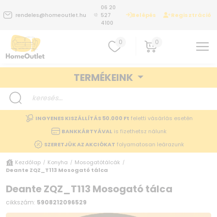
06 20
Belépés
Regisztráció
rendeles@homeoutlet.hu
527
4100
0
0
TERMÉKEINK
INGYENES KISZÁLLÍTÁS 50.000 Ft
feletti vásárlás esetén
BANKKÁRTYÁVAL
is fizethetsz nálunk
SZERETJÜK AZ AKCIÓKAT
folyamatosan leárazunk
Kezdőlap
Konyha
Mosogatótálcák
/
/
/
Deante ZQZ_T113 Mosogató tálca
Deante ZQZ_T113 Mosogató tálca
cikkszám:
5908212096529