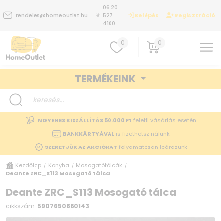
06 20
Belépés
Regisztráció
rendeles@homeoutlet.hu
527
4100
0
0
TERMÉKEINK
INGYENES KISZÁLLÍTÁS 50.000 Ft
feletti vásárlás esetén
BANKKÁRTYÁVAL
is fizethetsz nálunk
SZERETJÜK AZ AKCIÓKAT
folyamatosan leárazunk
Kezdőlap
Konyha
Mosogatótálcák
/
/
/
Deante ZRC_S113 Mosogató tálca
Deante ZRC_S113 Mosogató tálca
cikkszám:
5907650860143