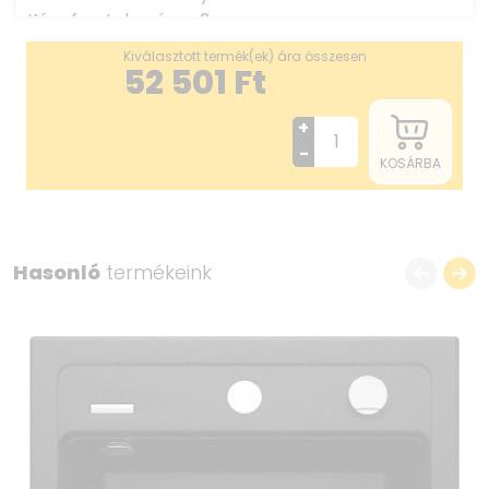
Kész furatok száma 2
Leeresztő átmérője 3.5''
Kiválasztott termék(ek) ára összesen
Előfúrt lyukak száma 0
52 501
Ft
Mosogatómedencék száma 1
Tartozékokkal felszerelve Igen
+
A medence mélysége 1 [mm] 163
-
KOSÁRBA
Minimális szekrényszélesség [mm] 500
Kivágás a munkalapban (beépíthető) - hossz
[mm] 650
Kivágás a munkalapban (beépíthető) - szélesség
Hasonló
termékeink
[mm] 420
Leeresztő készlet
Kivitelezés acél
Dugó típusa manuális
Helytakarékos szifon Space saver Igen
Mosogatógép/mosógép csatlakoztatható Igen