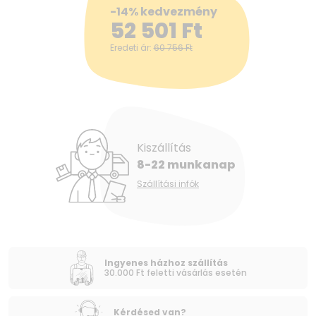
-14% kedvezmény
52 501
Ft
Eredeti ár:
60 756
Ft
Kiszállítás
8-22 munkanap
Szállítási infók
Ingyenes házhoz szállítás
30.000 Ft feletti vásárlás esetén
Kérdésed van?