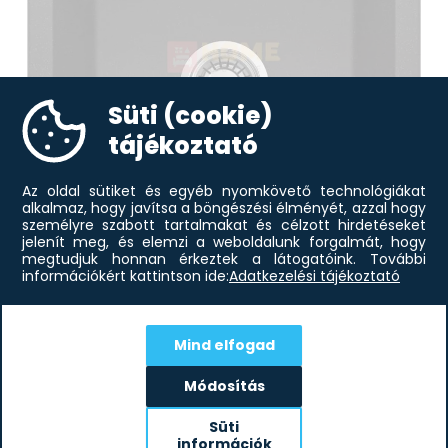
Süti (cookie)
tájékoztató
Az oldal sütiket és egyéb nyomkövető technológiákat
alkalmaz, hogy javítsa a böngészési élményét, azzal hogy
-10%
személyre szabott tartalmakat és célzott hirdetéseket
jelenít meg, és elemzi a weboldalunk forgalmát, hogy
megtudjuk honnan érkeztek a látogatóink.
További
információkért kattintson ide:
Adatkezelési tájékoztató
74 872
Ft
Deante ZQZ_G103 Mosogató tálca
67 691
Ft
Mind elfogad
Módosítás
Iratkozz fel hírlevelünkre!
Süti
Értesülj elsőként aktuális akcióinkról!
információk