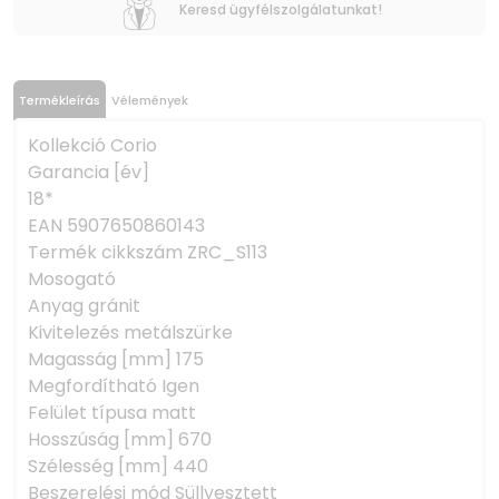
Keresd ügyfélszolgálatunkat!
Termékleírás
Vélemények
Kollekció Corio
Garancia [év]
18*
EAN 5907650860143
Termék cikkszám ZRC_S113
Mosogató
Anyag gránit
Kivitelezés metálszürke
Magasság [mm] 175
Megfordítható Igen
Felület típusa matt
Hosszúság [mm] 670
Szélesség [mm] 440
Beszerelési mód Süllyesztett