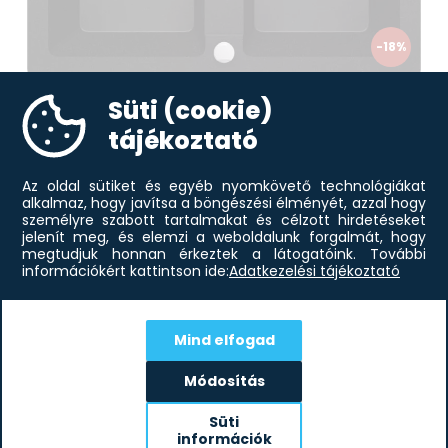
-18%
Süti (cookie)
98 845
Ft
Deante ZQZ_G203 Mosogató tálca
80 816
Ft
tájékoztató
Az oldal sütiket és egyéb nyomkövető technológiákat
alkalmaz, hogy javítsa a böngészési élményét, azzal hogy
személyre szabott tartalmakat és célzott hirdetéseket
jelenít meg, és elemzi a weboldalunk forgalmát, hogy
megtudjuk honnan érkeztek a látogatóink.
További
információkért kattintson ide:
Adatkezelési tájékoztató
Mind elfogad
Módosítás
Iratkozz fel hírlevelünkre!
Értesülj elsőként aktuális akcióinkról!
Süti
információk