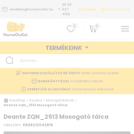
06 20
Belépés
Regisztráció
rendeles@homeoutlet.hu
527
4100
0
0
TERMÉKEINK
INGYENES KISZÁLLÍTÁS 50.000 Ft
feletti vásárlás esetén
BANKKÁRTYÁVAL
is fizethetsz nálunk
SZERETJÜK AZ AKCIÓKAT
folyamatosan leárazunk
Kezdőlap
Konyha
Mosogatótálcák
/
/
/
Deante ZQN_2513 Mosogató tálca
Deante ZQN_2513 Mosogató tálca
cikkszám:
5908212042816