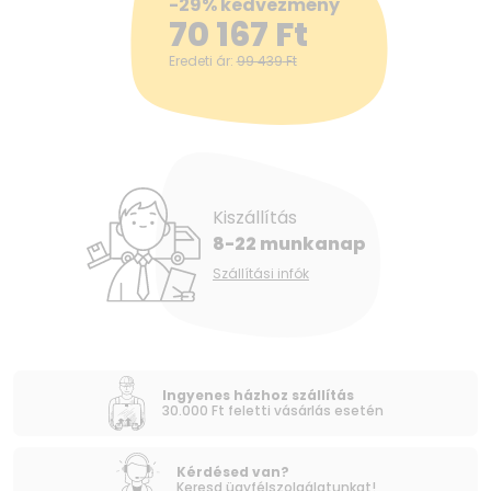
-29% kedvezmény
70 167
Ft
Eredeti ár:
99 439
Ft
Kiszállítás
8-22 munkanap
Szállítási infók
Ingyenes házhoz szállítás
30.000 Ft feletti vásárlás esetén
Kérdésed van?
Keresd ügyfélszolgálatunkat!