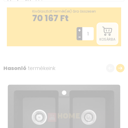
Megfordítható igen
Tartozékokkal felszerelve igen
Kiválasztott termék(ek) ára összesen
Leeresztési átmérő 3.5''
70 167
Ft
Lyukak száma 2
Előre fúrt lyukak száma 0
+
Befejez fehér, acél
-
KOSÁRBA
Dugó típusa automatikus
Alacsony szifon/ helytakarékos igen
mosogatógép/ mosógép csatlakoztatásának
lehetősége igen
Hasonló
termékeink