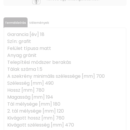
Termékleírás
Vélemények
Garancia [év] 18
Szín: grafit
Felület típusa matt
Anyag gránit
Telepítési módszer berakás
Tálak száma 1.5
A szekrény minimális szélessége [mm] 700
Szélesség [mm] 490
Hossz [mm] 780
Magasság [mm] 194
Tál mélysége [mm] 180
2. tál mélysége [mm] 120
Kivágott hossz [mm] 760
Kivágott szélesség [mm] 470