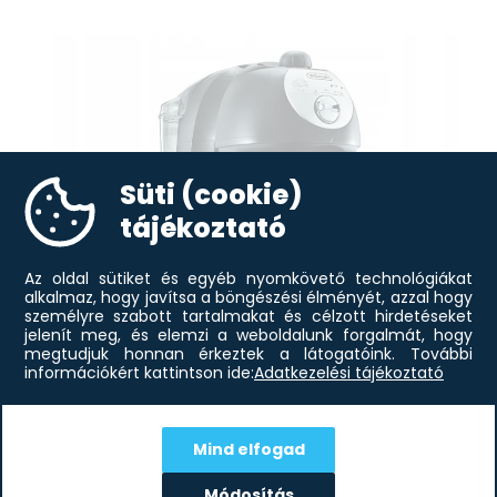
Süti (cookie)
tájékoztató
Az oldal sütiket és egyéb nyomkövető technológiákat
alkalmaz, hogy javítsa a böngészési élményét, azzal hogy
személyre szabott tartalmakat és célzott hirdetéseket
jelenít meg, és elemzi a weboldalunk forgalmát, hogy
megtudjuk honnan érkeztek a látogatóink.
További
információkért kattintson ide:
Adatkezelési tájékoztató
Mind elfogad
40 944
Ft
Delonghi EC201CD.B kávéfőző
Módosítás