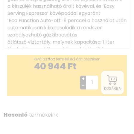
a készülék használható őrölt kávéval, és ’Easy
Serving Espresso’ kávépoddal egyaránt
’Eco Function Auto-off’: 9 perccel a használat után
automatikusan kikapcsolódik a rendszer
szabályozható gőzkibocsátás
átlátszó víztartály, melynek kapacitása: 1 liter
kivehető csepptálca, a könnyebb tisztítás
érdekében
Kiválasztott termék(ek) ára összesen
Méretek (Szé-Ma-Mé): 220 mm x 270 mm x 320
40 944
Ft
mm
+
-
KOSÁRBA
Hasonló
termékeink