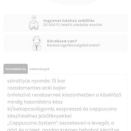
Ingyenes házhoz szállítás
30.000 Ft feletti vásárlás esetén
Kérdésed van?
Keresd ügyfélszolgálatunkat!
Termékleírás
Vélemények
szivattyús nyomás: 15 bar
rozsdamentes acél bojler
önfelszívó rendszernek köszönhetően a kávéfőző
mindig használatra kész
ki/bekapcsológomb, eszpresszó és cappuccino
készítéséhez jelzőfényekkel
„Cappuccino System”: összekeveri a levegőt, a
gőzt és a tejet, gazdag krémes tejhabot készítve