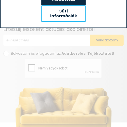
Süti
információk
Iratkozz fel hírlevelünkre!
Értesülj elsőként aktuális akcióinkról!
Elolvastam és elfogadom az
Adatkezelési Tájékoztatót!