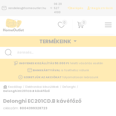
06 20
Belépés
Regisztráció
rendeles@homeoutlet.hu
527
4100
0
0
TERMÉKEINK
INGYENES KISZÁLLÍTÁS 50.000 Ft
feletti vásárlás esetén
BANKKÁRTYÁVAL
is fizethetsz nálunk
SZERETJÜK AZ AKCIÓKAT
folyamatosan leárazunk
Kezdőlap
Elektronikai készülékek
De'longhi
/
/
/
Delonghi EC201CD.B kávéfőző
Delonghi EC201CD.B kávéfőző
cikkszám:
8004399328723