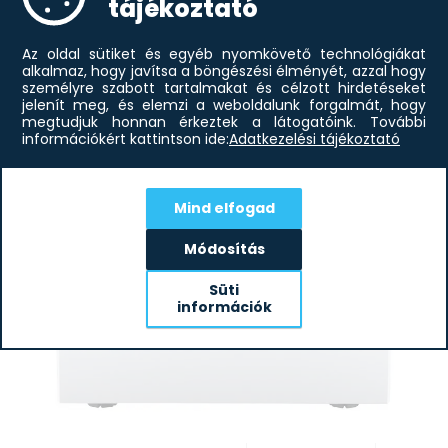
tájékoztató
Az oldal sütiket és egyéb nyomkövető technológiákat
alkalmaz, hogy javítsa a böngészési élményét, azzal hogy
személyre szabott tartalmakat és célzott hirdetéseket
jelenít meg, és elemzi a weboldalunk forgalmát, hogy
megtudjuk honnan érkeztek a látogatóink.
További
információkért kattintson ide:
Adatkezelési tájékoztató
Mind elfogad
Módosítás
Süti
információk