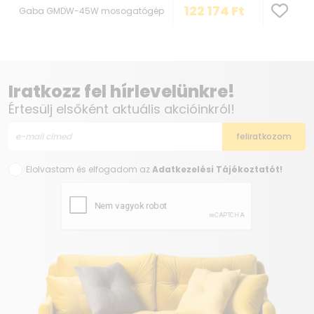
122 174
Ft
Gaba GMDW-45W mosogatógép
Iratkozz fel hírlevelünkre!
Értesülj elsőként aktuális akcióinkról!
Elolvastam és elfogadom az
Adatkezelési Tájékoztatót!