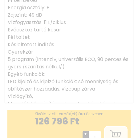
14 terítlékes
Energia osztály: E
Zajszínt: 49 dB
Vízfogyasztás: 11 L/ciklus
Evőeszköz tartó kosár
Fél töltet
Késleltetett indítás
Gyerekzár
5 program (intenzív, univerzális ECO, 90 perces és
gyors /szárítás nélkül/)
Egyéb funkciók:
LED kijelző és kijelző funkciók: só menniység és
öblítőszer hozzáadás, vízcsap zárva
Vízlágyító,
Maradék hő szárítás automata ajtónyitással
Termék mérete: 600 x 600 x 845 mm
Kiválasztott termék(ek) ára összesen
126 796
Ft
+