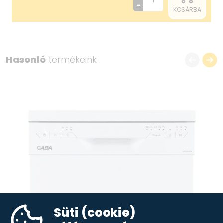
-
KOSÁRBA
Hasonló
termékeink
Süti (cookie)