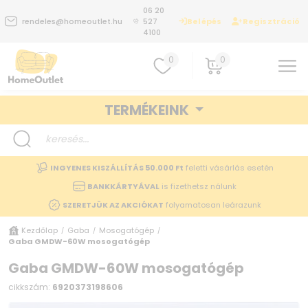
06 20
Belépés
Regisztráció
rendeles@homeoutlet.hu
527
4100
0
0
TERMÉKEINK
INGYENES KISZÁLLÍTÁS 50.000 Ft
feletti vásárlás esetén
BANKKÁRTYÁVAL
is fizethetsz nálunk
SZERETJÜK AZ AKCIÓKAT
folyamatosan leárazunk
Kezdőlap
Gaba
Mosogatógép
/
/
/
Gaba GMDW-60W mosogatógép
Gaba GMDW-60W mosogatógép
cikkszám:
6920373198606