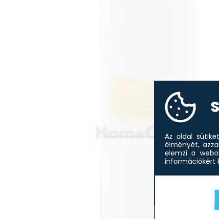
S
Az oldal sütik
élményét, azza
elemzi a webol
információkért k