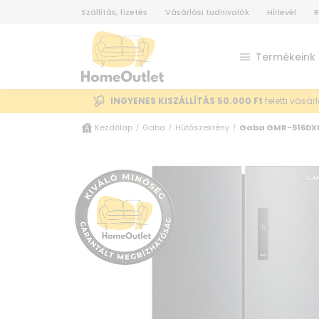
Szállítás, fizetés
Vásárlási tudnivalók
Hírlevél
R
Termékeink
INGYENES KISZÁLLÍTÁS 50.000 Ft
feletti vásár
Kezdőlap
Gaba
Hűtőszekrény
Gaba GMR-516DXE 
/
/
/