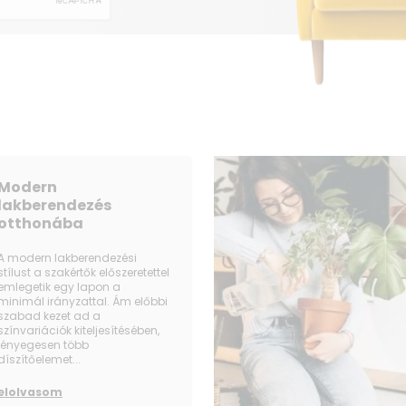
Modern
lakberendezés
otthonába
A modern lakberendezési
stílust a szakértők előszeretettel
emlegetik egy lapon a
minimál irányzattal. Ám előbbi
szabad kezet ad a
színvariációk kiteljesítésében,
lényegesen több
díszítőelemet...
elolvasom