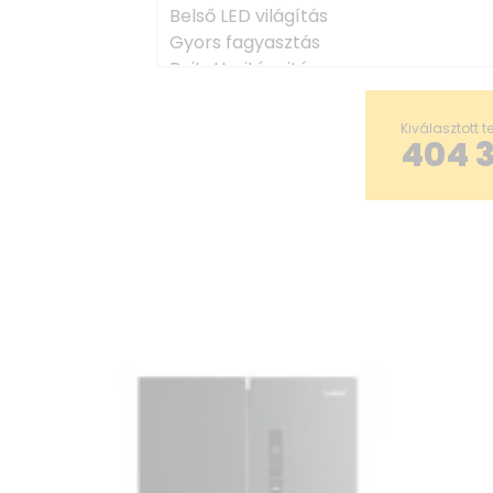
Belső LED világítás
Gyors fagyasztás
Rejtett ajtónyitás
Automata leolvasztás
Kiválasztott 
404 