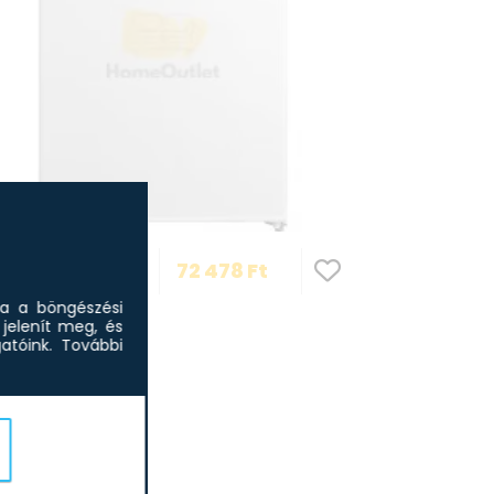
a GMR-131W egyajtós
72 478
Ft
ő
sa a böngészési
jelenít meg, és
tóink.
További
Gaba GMR-548X
Side hűtő