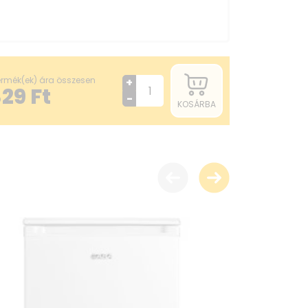
termék(ek) ára összesen
+
329
Ft
-
KOSÁRBA