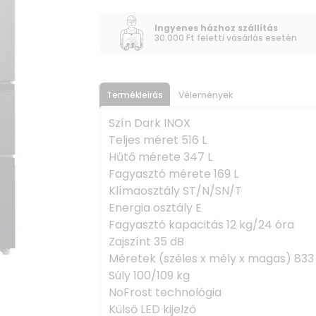
Ingyenes házhoz szállítás
30.000 Ft feletti vásárlás esetén
Termékleírás
Vélemények
Szín Dark INOX
Teljes méret 516 L
Hűtő mérete 347 L
Fagyasztó mérete 169 L
Klímaosztály ST/N/SN/T
Energia osztály E
Fagyasztó kapacitás 12 kg/24 óra
Zajszínt 35 dB
Méretek (széles x mély x magas) 833
Súly 100/109 kg
NoFrost technológia
Külső LED kijelző