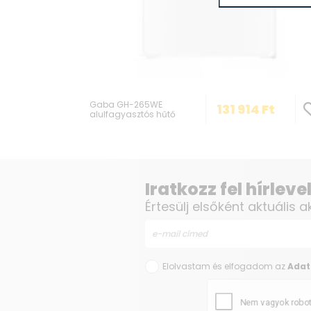
69
Ft
Gaba GH-265WE
131 914
Ft
alulfagyasztós hűtő
Iratkozz fel hírlev
Értesülj elsőként aktuális a
Elolvastam és elfogadom az
Adat