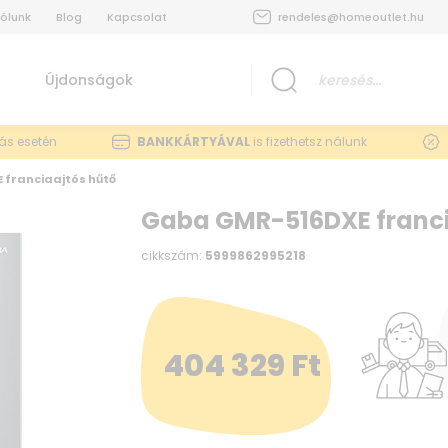
ólunk
Blog
Kapcsolat
rendeles@homeoutlet.hu
Újdonságok
lás esetén
BANKKÁRTYÁVAL
is fizethetsz nálunk
franciaajtós hűtő
Gaba GMR-516DXE franci
cikkszám:
5999862995218
404 329
Ft