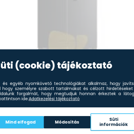
üti (cookie) tájékoztató
Gab
hűt
et és egyéb nyomkövető technológiákat alkalmaz, hogy javít
l hogy személyre szabott tartalmakat és célzott hirdetéseket 
dalunk forgalmát, hogy megtudjuk honnan érkeztek a látoga
attintson ide:
Adatkezelési tájékoztató
Süti
Mind elfogad
Módosítás
információk