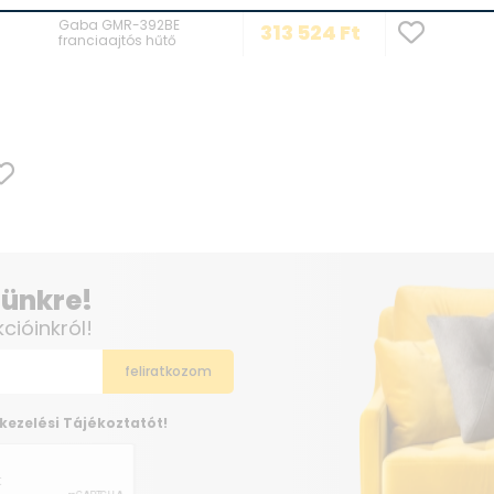
Gaba GMR-392BE
313 524
Ft
franciaajtós hűtő
elünkre!
kcióinkról!
kezelési Tájékoztatót!