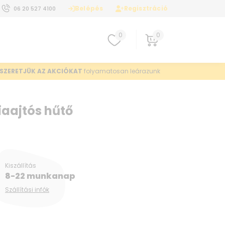
Belépés
Regisztráció
06 20 527 4100
0
0
SZERETJÜK AZ AKCIÓKAT
folyamatosan leárazunk
aajtós hűtő
Kiszállítás
8-22 munkanap
Szállítási infók