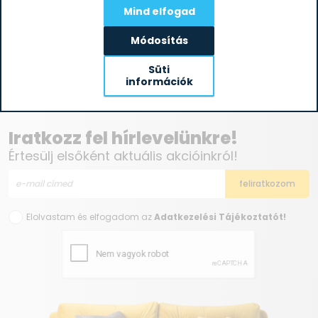
Mind elfogad
Módosítás
Süti
információk
Iratkozz fel hírlevelünkre!
Értesülj elsőként aktuális akcióinkról!
Elolvastam és elfogadom az
Adatkezelési Tájékoztatót!