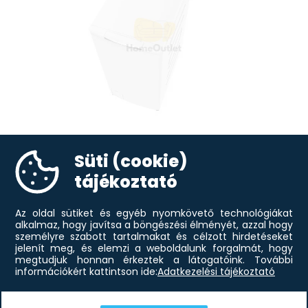
Süti (cookie)
Gaba GMW-612CTL felültöltős
143 620
Ft
mosógép
tájékoztató
Az oldal sütiket és egyéb nyomkövető technológiákat
alkalmaz, hogy javítsa a böngészési élményét, azzal hogy
személyre szabott tartalmakat és célzott hirdetéseket
jelenít meg, és elemzi a weboldalunk forgalmát, hogy
megtudjuk honnan érkeztek a látogatóink.
További
információkért kattintson ide:
Adatkezelési tájékoztató