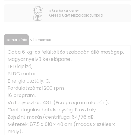
Kérdésed van?
Keresd ügyfélszolgálatunkat!
Termékleírás
Vélemények
Gaba 6 kg-os felültöltős szabadón álló mosógép,
Magyarnyelvű kezelőpanel,
LED kijelző,
BLDC motor
Energia osztály: C,
Fordulatszám: 1200 rpm,
16 program,
Vízfogyasztás: 43 L (Eco program alapján),
Centrifugálási hatékonyság: B osztály,
Zajszínt mosás/centrifuga: 64/76 dB,
Méretek: 87,5 x 610 x 40 cm (magas x széles x
mély),