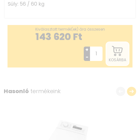
Súly: 56 / 60 kg
Kiválasztott termék(ek) ára összesen
143 620
Ft
+
-
KOSÁRBA
Hasonló
termékeink