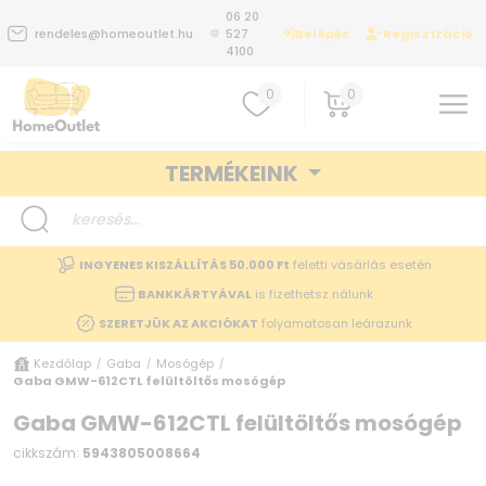
06 20
Belépés
Regisztráció
rendeles@homeoutlet.hu
527
4100
0
0
TERMÉKEINK
INGYENES KISZÁLLÍTÁS 50.000 Ft
feletti vásárlás esetén
BANKKÁRTYÁVAL
is fizethetsz nálunk
SZERETJÜK AZ AKCIÓKAT
folyamatosan leárazunk
Kezdőlap
Gaba
Mosógép
/
/
/
Gaba GMW-612CTL felültöltős mosógép
Gaba GMW-612CTL felültöltős mosógép
cikkszám:
5943805008664