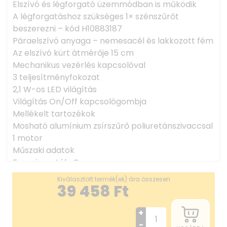
Elszívó és légforgató üzemmódban is működik
A légforgatáshoz szükséges 1× szénszűrőt
beszerezni – kód H10883187
Páraelszívó anyaga – nemesacél és lakkozott fém
Az elszívó kürt átmérője 15 cm
Mechanikus vezérlés kapcsolóval
3 teljesítményfokozat
2,1 W-os LED világítás
Világítás On/Off kapcsológombja
Mellékelt tartozékok
Mosható alumínium zsírszűrő poliuretánszivaccsal
1 motor
Műszaki adatok
Energiaosztály C
Elszívó teljesítmény 350 m3/h
Kiválasztott termék(ek) ára összesen
Zajszint 67 dB
39 458
Ft
Kéménybe történő elszívás Igen
Légforgatás Igen
+
Elszívás Felső
-