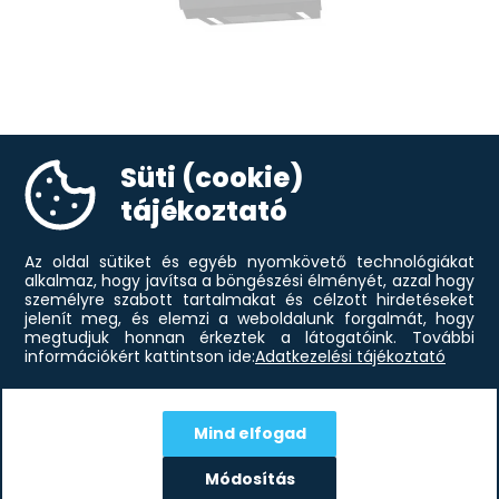
Gorenje WHI66236B beépíthető
93 941
Ft
elszívó
Süti (cookie)
tájékoztató
Az oldal sütiket és egyéb nyomkövető technológiákat
alkalmaz, hogy javítsa a böngészési élményét, azzal hogy
személyre szabott tartalmakat és célzott hirdetéseket
jelenít meg, és elemzi a weboldalunk forgalmát, hogy
megtudjuk honnan érkeztek a látogatóink.
További
információkért kattintson ide:
Adatkezelési tájékoztató
Mind elfogad
Módosítás