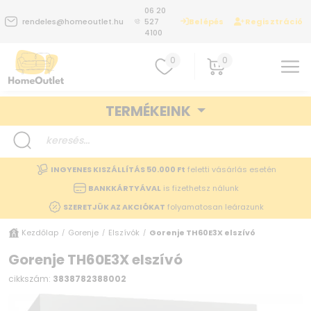
06 20
Belépés
Regisztráció
rendeles@homeoutlet.hu
527
4100
0
0
TERMÉKEINK
INGYENES KISZÁLLÍTÁS 50.000 Ft
feletti vásárlás esetén
BANKKÁRTYÁVAL
is fizethetsz nálunk
SZERETJÜK AZ AKCIÓKAT
folyamatosan leárazunk
Kezdőlap
Gorenje
Elszívók
Gorenje TH60E3X elszívó
/
/
/
Gorenje TH60E3X elszívó
cikkszám:
3838782388002