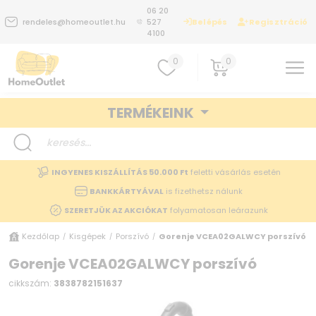
06 20
Belépés
Regisztráció
rendeles@homeoutlet.hu
527
4100
0
0
TERMÉKEINK
INGYENES KISZÁLLÍTÁS 50.000 Ft
feletti vásárlás esetén
BANKKÁRTYÁVAL
is fizethetsz nálunk
SZERETJÜK AZ AKCIÓKAT
folyamatosan leárazunk
Kezdőlap
Kisgépek
Porszívó
Gorenje VCEA02GALWCY porszívó
/
/
/
Gorenje VCEA02GALWCY porszívó
cikkszám:
3838782151637