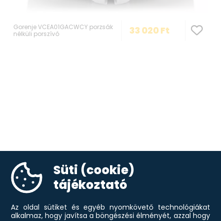
Gorenje VCEA01GACWCY porzsák
33 020
Ft
nélküli porszívó
Süti (cookie)
tájékoztató
Az oldal sütiket és egyéb nyomkövető technológiákat
alkalmaz, hogy javítsa a böngészési élményét, azzal hogy