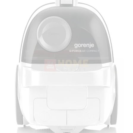
m
Csatlakozókábel hossza 5000 mm
Zajszint 67 dB(A)
Nettó tömeg 7.4 kg
Bruttó tömeg 8.9 kg
Csatlakoztatási teljesítmény 700 W