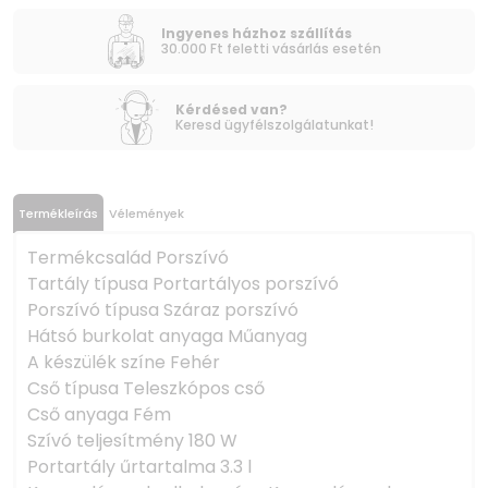
Ingyenes házhoz szállítás
30.000 Ft feletti vásárlás esetén
Kérdésed van?
Keresd ügyfélszolgálatunkat!
Termékleírás
Vélemények
Termékcsalád Porszívó
Tartály típusa Portartályos porszívó
Porszívó típusa Száraz porszívó
Hátsó burkolat anyaga Műanyag
A készülék színe Fehér
Cső típusa Teleszkópos cső
Cső anyaga Fém
Szívó teljesítmény 180 W
Portartály űrtartalma 3.3 l