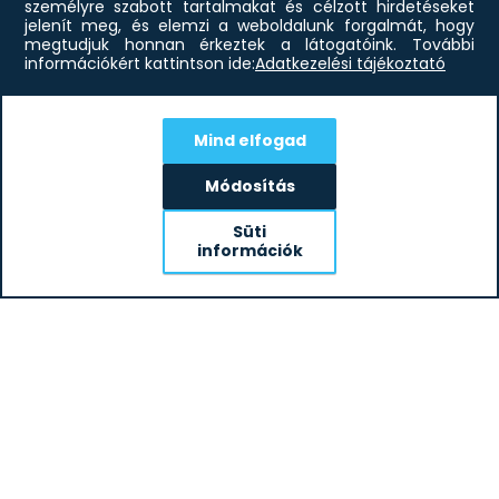
személyre szabott tartalmakat és célzott hirdetéseket
jelenít meg, és elemzi a weboldalunk forgalmát, hogy
megtudjuk honnan érkeztek a látogatóink.
További
információkért kattintson ide:
Adatkezelési tájékoztató
Mind elfogad
Módosítás
Süti
információk