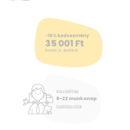
-15% kedvezmény
35 001
Ft
Eredeti ár:
41 275
Ft
Kiszállítás
8-22 munkanap
Szállítási infók