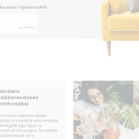
kezelési Tájékoztatót!
Modern
lakberendezés
otthonába
A modern lakberendezési
stílust a szakértők előszeretettel
emlegetik egy lapon a
minimál irányzattal. Ám előbbi
szabad kezet ad a