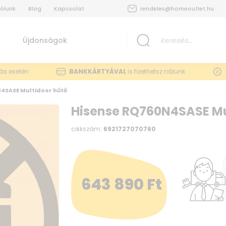
ólunk
Blog
Kapcsolat
rendeles@homeoutlet.hu
Újdonságok
lás esetén
BANKKÁRTYÁVAL
is fizethetsz nálunk
4SASE Multidoor hűtő
Hisense RQ760N4SASE Mu
cikkszám:
6921727070760
643 890
Ft