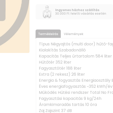
Ingyenes házhoz szállítás
30.000 Ft feletti vásárlás esetén
Termékleírás
Vélemények
Típus Négyajtós (multi door) hűtő-f
Kialakítás Szabadonálló
Kapacitás Teljes űrtartalom 584 liter
Hűtőtér 352 liter
Fagyasztótér 188 liter
Extra (2 rekesz) 26 liter
Energia & fogyasztás Energiaosztály 
Éves energiafogyasztás ~352 kWh/év
Működés Hűtési rendszer Total No Fr
Fagyasztási kapacitás 9 kg/24h
Áramkimaradás tartás 10 óra
Zaj Zajszint 37 dB