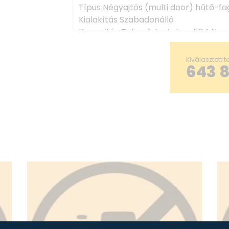
Típus Négyajtós (multi door) hűtő-f
Kialakítás Szabadonálló
Kapacitás Teljes űrtartalom 584 liter
Hűtőtér 352 liter
Fagyasztótér 188 liter
Kiválasztott 
643 
Extra (2 rekesz) 26 liter
Energia & fogyasztás Energiaosztály 
Éves energiafogyasztás ~352 kWh/év
Működés Hűtési rendszer Total No Fr
Fagyasztási kapacitás 9 kg/24h
Áramkimaradás tartás 10 óra
Zaj Zajszint 37 dB
Zajosztály C
Méret & súly Magasság 178.5 cm
Szélesség 91.4 cm
Mélység 72.5 cm
Súly ~134 kg
Kialakítás Szín Inox / szürke
Ajtók száma 4