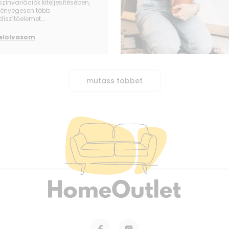
színvariációk kiteljesítésében,
lényegesen több
díszítőelemet...
elolvasom
mutass többet