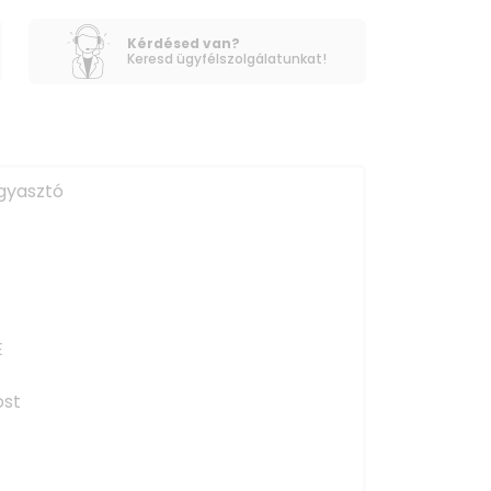
Kérdésed van?
Keresd ügyfélszolgálatunkat!
agyasztó
E
ost