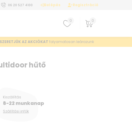
Belépés
Regisztráció
06 20 527 4100
0
0
SZERETJÜK AZ AKCIÓKAT
folyamatosan leárazunk
ltidoor hűtő
Kiszállítás
8-22 munkanap
Szállítási infók