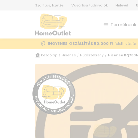
Szállítás, fizetés
Vásárlási tudnivalók
Hírlevél
R
Termékeink
INGYENES KISZÁLLÍTÁS 50.000 Ft
feletti vásár
Kezdőlap
Hisense
Hűtőszekrény
Hisense RQ760N
/
/
/