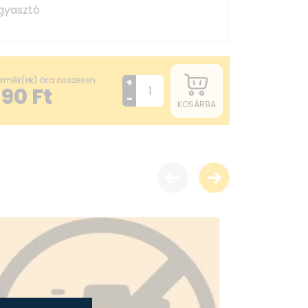
agyasztó
termék(ek) ára összesen
+
890
Ft
-
KOSÁRBA
E
ost