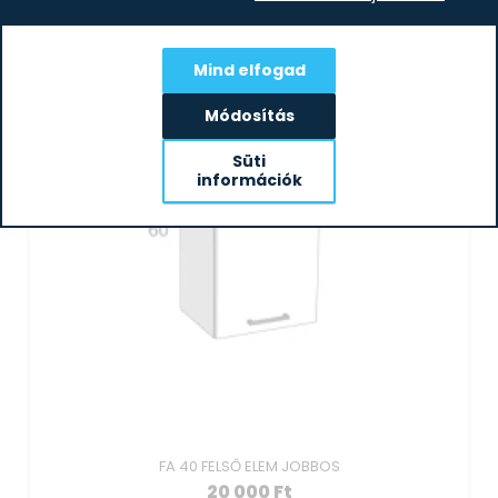
KOSÁRBA
Mind elfogad
Módosítás
Süti
információk
FA 40 FELSŐ ELEM JOBBOS
20 000
Ft