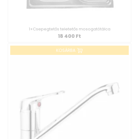
1+Csepegtetős teletetős mosogatótálca
18 400
Ft
KOSÁRBA