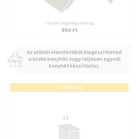
Vízzáró egységcsomag
950
Ft
Az alábbi elemlistából kiegészítheted
a blokk konyhát vagy teljesen egyedi
konyhét készíthetsz.
KOSÁRBA