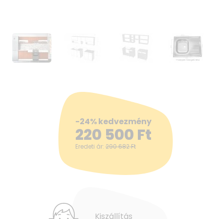
-24% kedvezmény
220 500
Ft
Eredeti ár:
290 682
Ft
Kiszállítás