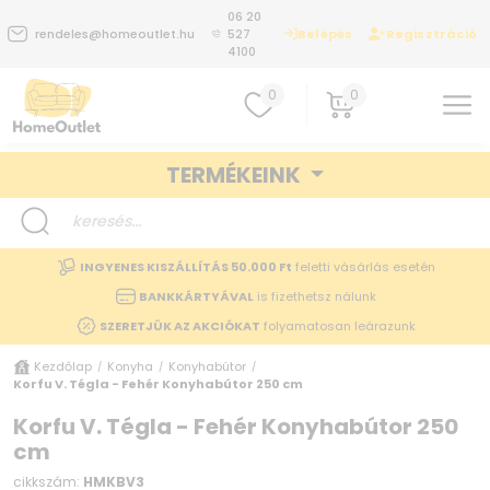
06 20
Belépés
Regisztráció
rendeles@homeoutlet.hu
527
4100
0
0
TERMÉKEINK
INGYENES KISZÁLLÍTÁS 50.000 Ft
feletti vásárlás esetén
BANKKÁRTYÁVAL
is fizethetsz nálunk
SZERETJÜK AZ AKCIÓKAT
folyamatosan leárazunk
Kezdőlap
Konyha
Konyhabútor
/
/
/
Korfu V. Tégla - Fehér Konyhabútor 250 cm
Korfu V. Tégla - Fehér Konyhabútor 250
cm
cikkszám:
HMKBV3