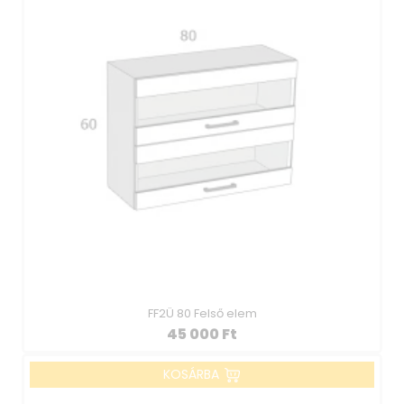
FF2Ü 80 Felső elem
45 000
Ft
KOSÁRBA