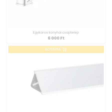
Egykaros konyhai csaptelep
6 000
Ft
KOSÁRBA