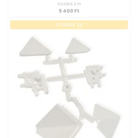
Vízzáró 2 m
5 400
Ft
KOSÁRBA