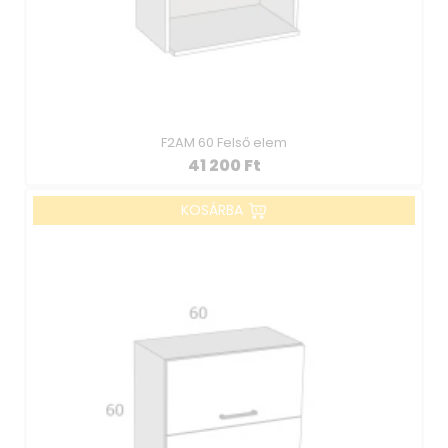
F2AM 60 Felső elem
41 200
Ft
KOSÁRBA