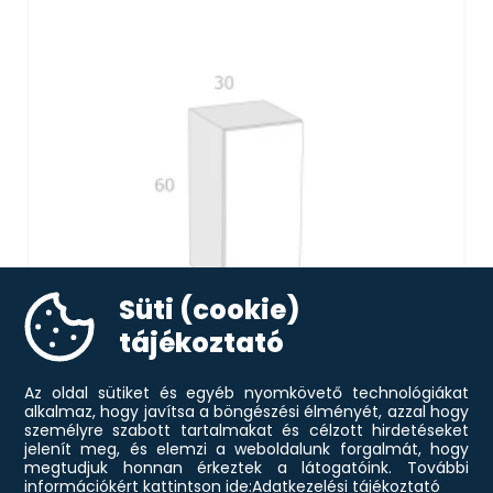
Süti (cookie)
tájékoztató
Az oldal sütiket és egyéb nyomkövető technológiákat
alkalmaz, hogy javítsa a böngészési élményét, azzal hogy
FA 30 FELSŐ ELEM JOBBOS
személyre szabott tartalmakat és célzott hirdetéseket
18 000
Ft
jelenít meg, és elemzi a weboldalunk forgalmát, hogy
megtudjuk honnan érkeztek a látogatóink.
További
információkért kattintson ide:
Adatkezelési tájékoztató