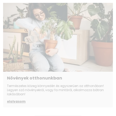
475
Súly (kg) 59,0
Súly csomagolással (kg) 63,0
Mélység a hátlaptól az ajtóig (Mé‘ mm) 535
Termék mélysége 90˚-ra nyitott ajtóval (Mé'' mm)
1 015
Energiaosztály (mosás) A (A-G skála) A
Energiahatékonysági besorolás (mosás és
szárítás) E
WiFi Nem
Ruhadarab hozzáadása Nem
Hangjelzés be/ki Igen
Gyermekzár Igen
Növények otthonunkban
Késleltetett mosás (befejezés) Igen
Természetes közeg könnyedén és egyszerűen az otthonában!
Mosószer szintje Nem
Legyen szó növényekről, vagy fa mintáról, alkalmazza bátran
Előmosás Igen
lakásában!
Távindítás Nem
elolvasom
Öblítés Nem
Öblítés és centrifugálás Nem