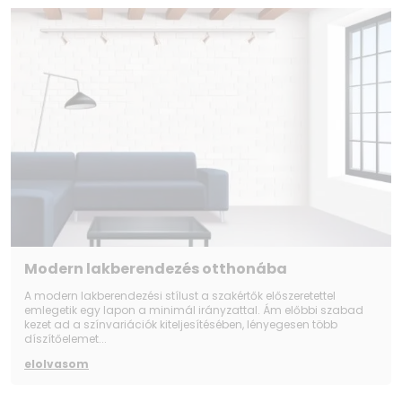
6 Motion DD Igen
AI DD Igen
Típus Elöltöltős mosógép
Program vége dallam Igen
Ruhadarab hozzáadása Igen
ezDispense Nem
Inverter DirectDrive Igen
Súlyautomatika Igen
Gőz technológia Igen
Steam+ gőz technológia Nem
Rozsdamentes acél dob Igen
TurboWash360˚ Nem
Modern lakberendezés otthonába
Vibrációs szenzor Nem
A modern lakberendezési stílust a szakértők előszeretettel
Emelők Rozsdamentes acél emelők
emlegetik egy lapon a minimál irányzattal. Ám előbbi szabad
TurboWash - Turbó mosás Nem
kezet ad a színvariációk kiteljesítésében, lényegesen több
díszítőelemet...
Méret csomagolással (Sz x Ma x Mé mm) 600 x
890 x 580
elolvasom
Termék mérete (Sz x Ma x Mé mm) 600 x 850 x