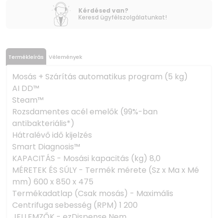
Kérdésed van?
Keresd ügyfélszolgálatunkat!
Termékleírás
Vélemények
Mosás + Szárítás automatikus program (5 kg)
AI DD™
Steam™
Rozsdamentes acél emelők (99%-ban
antibakteriális*)
Hátralévő idő kijelzés
Smart Diagnosis™
KAPACITÁS - Mosási kapacitás (kg) 8,0
MÉRETEK ÉS SÚLY - Termék mérete (Sz x Ma x Mé
mm) 600 x 850 x 475
Termékadatlap (Csak mosás) - Maximális
Centrifuga sebesség (RPM) 1 200
JELLEMZŐK - ezDispense Nem