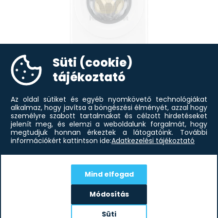
Kímélő Igen
Programletöltés Nem
Áztatás + Centrifugálás Nem
Szintetikus Igen
Eco 40-60 Igen
Süti (cookie)
Kényes anyagok Nem
Higiénia Nem
tájékoztató
Intenzív 60 Nem
LG F2DR508SWW 8/5 kg, max. 1200
230 974
Ft
ford./perc,...
Kevert anyagú ruhák Igen
Az oldal sütiket és egyéb nyomkövető technológiákat
Szabadidőruha Nem
alkalmaz, hogy javítsa a böngészési élményét, azzal hogy
személyre szabott tartalmakat és célzott hirdetéseket
Gyors 30 Nem
jelenít meg, és elemzi a weboldalunk forgalmát, hogy
Gyorsmosás Nem
megtudjuk honnan érkeztek a látogatóink.
További
információkért kattintson ide:
Adatkezelési tájékoztató
Frissítés Nem
Öblítés+Centrifugálás Igen
Csendes mosás Nem
Mind elfogad
Bőrkímélő Nem
Gyors 14 Igen
Módosítás
Gyors mosás + Szárítás Nem
Iratkozz fel hírlevelünkre!
Sportruházat Nem
Süti