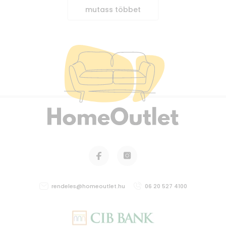
Öblítés+ Igen
mutass többet
Öblítő szintje Nem
Centrifugálási fordulatszám
1200/1000/800/600/400/Nincs centrifugálás
Gőz technológia Nem
Hőmérséklet Hideg/20/30/40/60/95 ℃
Dobtisztítás Igen
TurboWash Nem
Mosás Nem
Gyűrődésvédelem Nem
ColdWash Nem
Automata mosószeradagoló tisztítás Nem
Energiafogyasztás 100 ciklusra levetítve (kWh) 42
Energiahatékonysági besorolás A
Maximális Centrifuga sebesség (RPM) 1 200
rendeles@homeoutlet.hu
06 20 527 4100
Centrifugálási zajszint (hangerő szint) (dBa) 71
Centrifuga teljesítmény - Hatékonysági besorolás
B
Mosási kapacitás (kg) 8,0