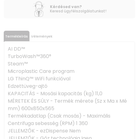
Kérdésed van?
Keresd ügyfélszolgálatunkat!
Termékleírás
Vélemények
AI DD™
TurboWash™360°
Steam™
Microplastic Care program
LG ThinQ™ WiFi funkcióval
Edzettüveg-ajtó
KAPACITÁS - Mosási kapacitás (kg) 11,0
MÉRETEK ÉS SÚLY - Termék mérete (Sz x Ma x Mé
mm) 600x850x565
Termékadatlap (Csak mosás) - Maximális
Centrifuga sebesség (RPM) 1 360
JELLEMZŐK - ezDispense Nem
JELLEMZŐK - Gőz technológia Igen