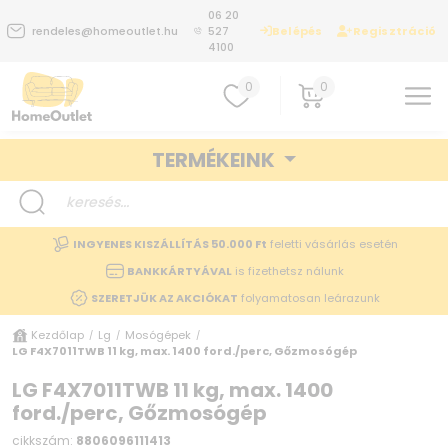
06 20
Belépés
Regisztráció
rendeles@homeoutlet.hu
527
4100
0
0
TERMÉKEINK
INGYENES KISZÁLLÍTÁS 50.000 Ft
feletti vásárlás esetén
BANKKÁRTYÁVAL
is fizethetsz nálunk
SZERETJÜK AZ AKCIÓKAT
folyamatosan leárazunk
Kezdőlap
Lg
Mosógépek
/
/
/
LG F4X7011TWB 11 kg, max. 1400 ford./perc, Gőzmosógép
LG F4X7011TWB 11 kg, max. 1400
ford./perc, Gőzmosógép
cikkszám:
8806096111413