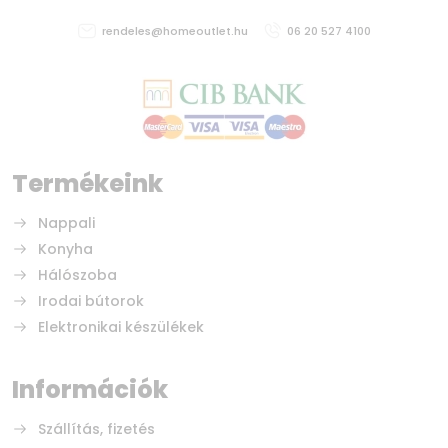
B
rendeles@homeoutlet.hu
06 20 527 4100
Mosási kapacitás (kg) 11,0
Vízfogyasztás ciklusonként (L) 46
Termékeink
Nappali
Konyha
Hálószoba
Irodai bútorok
Elektronikai készülékek
Információk
Szállítás, fizetés