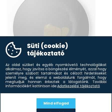
Dobvilágítás Nem
Steam+ gőz technológia Nem
Rozsdamentes acél dob Igen
TurboWash360˚ Igen
Vibrációs szenzor Igen
Emelők Rozsdamentes acél emelők
Választható max. centrifugálási fordulatszám 1400
Energiaosztály (mosás) A (A-G skála) A
Süti (cookie)
Smart Diagnosis - Öndiagnosztika Igen
tájékoztató
Programletöltés Igen
Energiafelhasználás nyomon követése Igen
Az oldal sütiket és egyéb nyomkövető technológiákat
Távindítás és nyomonkövetés Igen
alkalmaz, hogy javítsa a böngészési élményét, azzal hogy
ThinQ Wifi funkcióval Igen
személyre szabott tartalmakat és célzott hirdetéseket
jelenít meg, és elemzi a weboldalunk forgalmát, hogy
Dobtisztítási aszisztens Igen
megtudjuk honnan érkeztek a látogatóink.
További
Okos párosítás Igen
információkért kattintson ide:
Adatkezelési tájékoztató
Ágynemű Igen
Pamut Igen
Babaruha gőzzel Nem
Mind elfogad
330 034
Ft
LG F4X7511TWS elöltöltős mosógép
AI Wash Igen