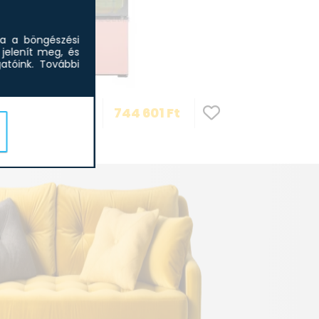
r kompresszor
sa a böngészési
jelenít meg, és
tóink.
További
en
LG GBBSJ1CCPY
GBG719MDNN
744 601
Ft
Alulfagyasztós
taView™ MoodUP™
hűtőszekrény,...
fagya...
szecsukható polc
lsó LED