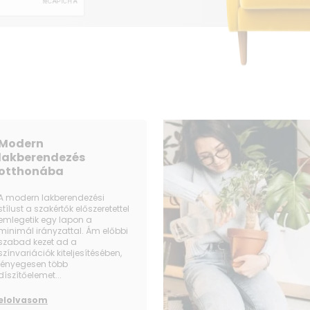
Terméktípus Négyajtós hűtőszekrén
Szabványos/Pult mélység Pult mélys
Teljes nettó űrtartalom (liter) 646
Nettó fagyasztó űrtartalom (liter) 26
Hűtő kapacitás (L) 385
Mélység fogantyúval együtt (mm) 72
Mélység ajtó nélkül (mm) 684
Termék súlya csomagolással (kg) 14
Magasság (mm) 1 753
Modern
Magasság zsanérral együtt (mm) 1 7
lakberendezés
otthonába
Termék méretei (Szé x Ma x Mé mm) 9
Termék súlya (kg) 137
A modern lakberendezési
stílust a szakértők előszeretettel
emlegetik egy lapon a
minimál irányzattal. Ám előbbi
szabad kezet ad a
színvariációk kiteljesítésében,
lényegesen több
díszítőelemet...
elolvasom