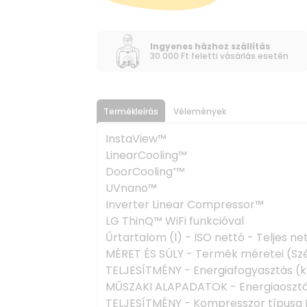
Ingyenes házhoz szállítás
30.000 Ft feletti vásárlás esetén
Termékleírás
Vélemények
InstaView™
LinearCooling™
DoorCooling⁺™
UVnano™
Inverter Linear Compressor™
LG ThinQ™ WiFi funkcióval
Űrtartalom (l) - ISO nettó - Teljes ne
MÉRET ÉS SÚLY - Termék méretei (Szé
TELJESÍTMÉNY - Energiafogyasztás (
MŰSZAKI ALAPADATOK - Energiaosztál
TELJESÍTMÉNY - Kompresszor típusa L