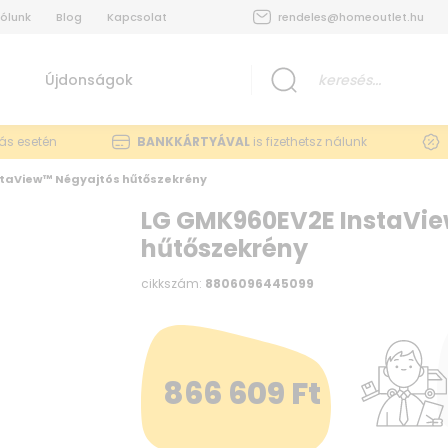
ólunk
Blog
Kapcsolat
rendeles@homeoutlet.hu
Újdonságok
lás esetén
BANKKÁRTYÁVAL
is fizethetsz nálunk
taView™ Négyajtós hűtőszekrény
LG GMK960EV2E InstaVi
hűtőszekrény
cikkszám:
8806096445099
866 609
Ft