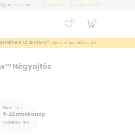
Belépés
Regisztráció
06 20 527 4100
0
0
SZERETJÜK AZ AKCIÓKAT
folyamatosan leárazunk
ew™ Négyajtós
Kiszállítás
8-22 munkanap
Szállítási infók