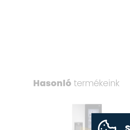
Hasonló
termékeink
S