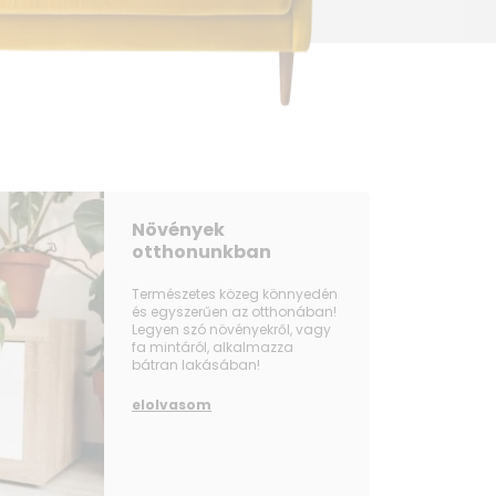
y
ég
1
9
7
Növények
92
otthonunkban
14 x 1 792 x 729
Természetes közeg könnyedén
és egyszerűen az otthonában!
Legyen szó növényekről, vagy
fa mintáról, alkalmazza
bátran lakásában!
elolvasom