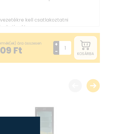
ezetékre kell csatlakoztatni
funkcióval Igen
e
termék(ek) ára összesen
+
609
Ft
-
KOSÁRBA
pacePlus™)
oztatni