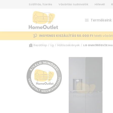
Szállítás, fizetés
Vásárlási tudnivalók
Hírlevél
R
Termékeink
INGYENES KISZÁLLÍTÁS 50.000 Ft
feletti vásár
Kezdőlap
Lg
Hűtőszekrények
LG GMK960EV2E Ins
/
/
/