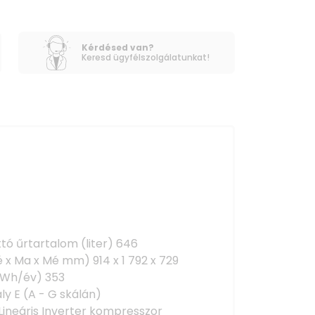
Kérdésed van?
Keresd ügyfélszolgálatunkat!
ttó űrtartalom (liter) 646
 x Ma x Mé mm) 914 x 1 792 x 729
kWh/év) 353
y E (A - G skálán)
ineáris Inverter kompresszor